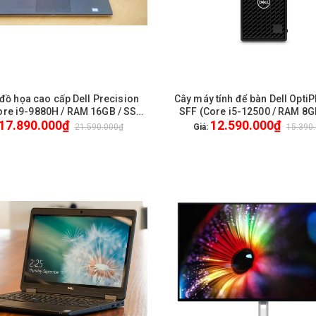
đồ họa cao cấp Dell Precision
Cây máy tính để bàn Dell Opti
GIỎ HÀNG
HẾT HÀNG
ore i9-9880H / RAM 16GB / SSD
SFF (Core i5-12500 / RAM 8G
17.890.000₫
12.590.000₫
/ VGA Nvidia T2000 4GB / 15.6
512GB / Ubuntu) / New / 
21.590.000₫
Giá:
15.390
llHD) / WL + BT / Webcam HD /
Win 10 Pro - Like New