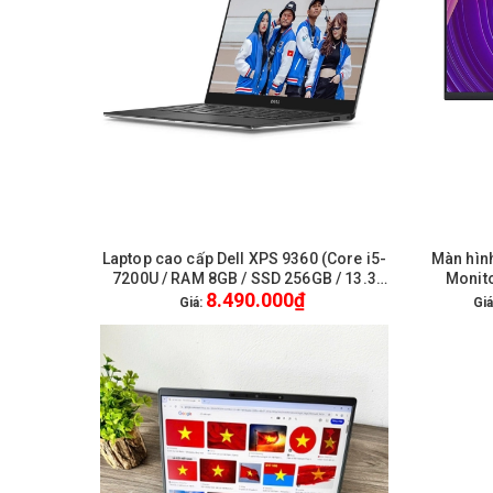
Laptop cao cấp Dell XPS 9360 (Core i5-
Màn hình
HẾT HÀNG
7200U / RAM 8GB / SSD 256GB / 13.3
Monito
8.490.000₫
inch FullHD) / WL + BT / Webcam HD /
HDMI /
Giá:
Giá
Win 10 Pro - Like New