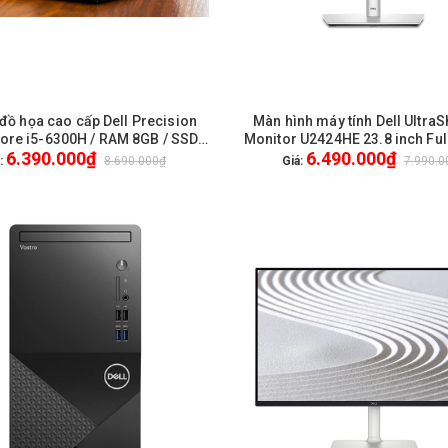
đồ họa cao cấp Dell Precision
Màn hình máy tính Dell UltraS
HẾT HÀNG
HẾT HÀNG
ore i5-6300H / RAM 8GB / SSD
Monitor U2424HE 23.8 inch Ful
6.390.000₫
6.490.000₫
/ VGA AMD R9 M360 2GB / 15.6
DP / HDMI / USB-C / Audio /
:
8.690.000₫
Giá:
7.990.0
llHD) / WL + BT / Webcam HD /
FullVAT / Genuine / 3Yr
Win 10 Pro - Like New