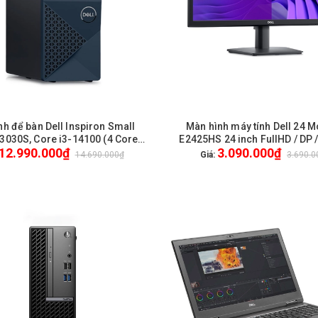
nh để bàn Dell Inspiron Small
Màn hình máy tính Dell 24 M
HẾT HÀNG
HẾT HÀNG
3030S, Core i3-14100 (4 Cores,
E2425HS 24 inch FullHD / DP 
12.990.000₫
3.090.000₫
ds, 12.00 MB), 1x8GB, DDR5, at
VGA / Loa / New / Genuine /
14.690.000₫
Giá:
3.690.0
s, 512GB SSD, Non DVD, Win 11