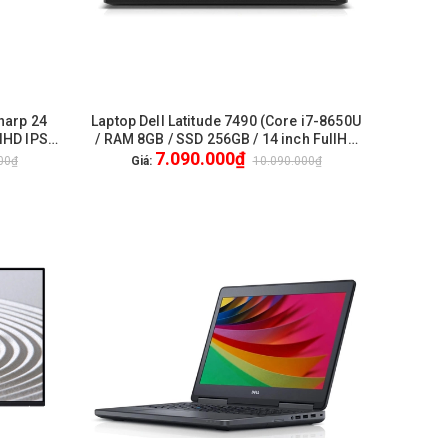
harp 24
Laptop Dell Latitude 7490 (Core i7-8650U
HẾT HÀNG
lHD IPS /
/ RAM 8GB / SSD 256GB / 14 inch FullHD
7.090.000₫
 New /
Cảm ứng) / WL + BT / Webcam HD / Win
00₫
Giá:
10.090.000₫
s
10 Pro - Like New