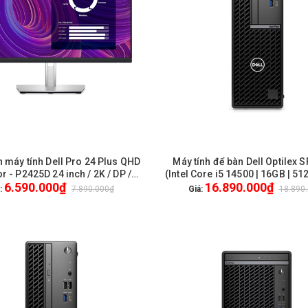
 máy tính Dell Pro 24 Plus QHD
Máy tính để bàn Dell Optilex 
HẾT HÀNG
HẾT HÀNG
r - P2425D 24 inch / 2K / DP /
(Intel Core i5 14500 | 16GB | 512
6.590.000₫
16.890.000₫
 USB-C / New / Genuine / 3Yrs
UHD 770 | Ubuntu)
:
7.890.000₫
Giá:
18.890