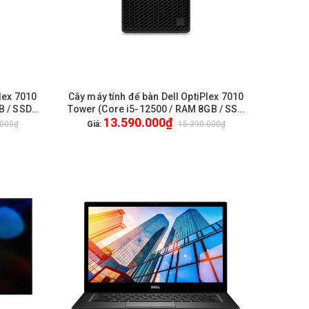
Plex 7010
Cây máy tính để bàn Dell OptiPlex 7010
HẾT HÀNG
B / SSD
Tower (Core i5-12500 / RAM 8GB / SSD
13.590.000₫
1Yr
512GB / Windows 11 Home / WiFi /
.000₫
Giá:
15.390.000₫
Bluetooth) / New / 1Yr