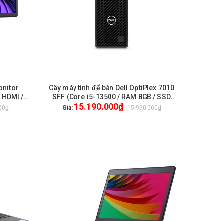
onitor
Cây máy tính để bàn Dell OptiPlex 7010
HẾT HÀNG
/ HDMI /
SFF (Core i5-13500 / RAM 8GB / SSD
15.190.000₫
 3Yrs
512GB / Win11 Home / WiFi / Bluetooth) /
00₫
Giá:
15.990.000₫
New / 2Yr Pro