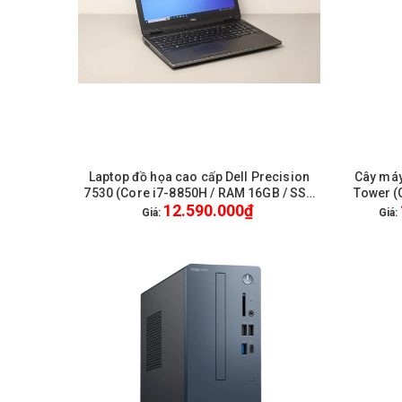
Laptop đồ họa cao cấp Dell Precision
Cây máy
HẾT HÀNG
7530 (Core i7-8850H / RAM 16GB / SSD
Tower (
12.590.000₫
512GB / VGA Quadro P2000 4GB / 15.6
512GB / 
Giá:
Giá:
inch FullHD) / WL + BT / Webcam HD /
Win 10 Pro - Like New