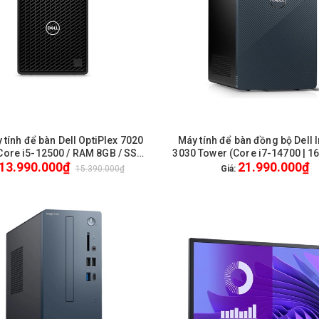
 tính để bàn Dell OptiPlex 7020
Máy tính để bàn đồng bộ Dell 
HẾT HÀNG
HẾT HÀNG
Core i5-12500 / RAM 8GB / SSD
3030 Tower (Core i7-14700 | 
13.990.000₫
21.990.000₫
Windows 11 Home ) / New / 1Yr
5600MHZ | 512GB SSD | Wifi 6 _
15.390.000₫
Giá:
180w |Windows 11 Hom