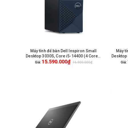
Máy tính để bàn Dell Inspiron Small
Máy tí
HẾT HÀNG
Desktop 3030S, Core i5-14400 (4 Cores,
Desktop 
15.590.000₫
8 threads, 12.00 MB), 1x8GB, DDR5, at
8 threa
Giá:
16.900.000₫
Giá:
4400 MT/s, 512GB SSD, Non DVD, Win 11
4400 MT/