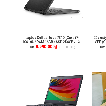
Laptop Dell Latitude 7310 (Core i7-
Cây máy
HẾT HÀNG
10610U / RAM 16GB / SSD 256GB / 13.3
SFF (C
8.990.000₫
inch FullHD) / WL + BT / Webcam HD /
512GB 
Giá:
13.890.000₫
Giá:
Win 10 Pro - Like New CacBon