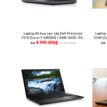
Laptop đồ họa cao cấp Dell Precision
Laptop 
GIỎ HÀNG
7510 (Core i7-6820HQ / RAM 16GB / SSD
5540 (C
8.990.000₫
256GB / VGA Nvida M2000 4GB / 15.6
512GB 
Giá:
11.590.000₫
Giá:
inch FullHD) / WL + BT / Webcam HD /
inch Fu
Win 10 Pro - Like New