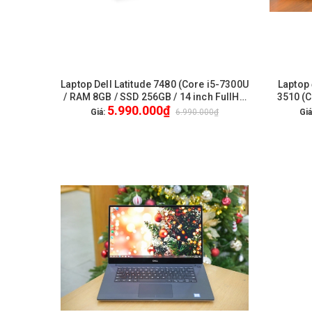
Laptop Dell Latitude 7480 (Core i5-7300U
Laptop 
HẾT HÀNG
/ RAM 8GB / SSD 256GB / 14 inch FullHD
3510 (C
5.990.000₫
Cảm Ứng) / WL + BT / Webcam HD / Win
256GB 
Giá:
6.990.000₫
Giá
10 Pro - Like New
inch Fu