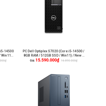
 i5-14500
PC Dell Optiplex S7020 (Core i5-14500 /
HẾT HÀNG
 Win11) /
8GB RAM / 512GB SSD / Win11) / New /
15.590.000₫
1Yr Pro
.000₫
Giá:
16.890.000₫