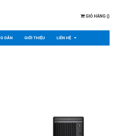
GIỎ HÀNG
(
)
G DẪN
GIỚI THIỆU
LIÊN HỆ