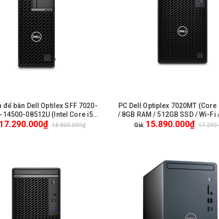
h để bàn Dell Optilex SFF 7020-
PC Dell Optiplex 7020MT (Core
HẾT HÀNG
HẾT HÀNG
14500-08512U (Intel Core i5
/ 8GB RAM / 512GB SSD / Wi-Fi /
17.290.000₫
15.890.000₫
 8GB | 512GB | Intel UHD 770 |
New / 1Yr Pro
18.800.009₫
Giá:
17.290
untu) Bảo hành 12 Tháng