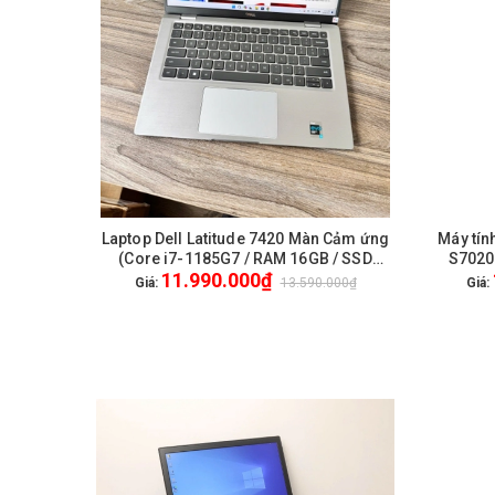
Laptop Dell Latitude 7420 Màn Cảm ứng
Máy tín
GIỎ HÀNG
(Core i7-1185G7 / RAM 16GB / SSD
S7020-
11.990.000₫
256GB / 14 inch FullHD Cảm ứng) / WL +
14500 |
Giá:
13.590.000₫
Giá:
BT / Webcam HD / Win 10 Pro - Like New
Ub
(Vỏ nhôm)