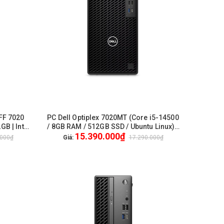
SFF 7020
PC Dell Optiplex 7020MT (Core i5-14500
HẾT HÀNG
GB | Intel
/ 8GB RAM / 512GB SSD / Ubuntu Linux) /
15.390.000₫
New / 1Yr Pro
.000₫
Giá:
17.290.000₫