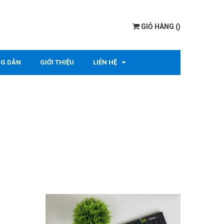
GIỎ HÀNG
(
)
G DẪN
GIỚI THIỆU
LIÊN HỆ