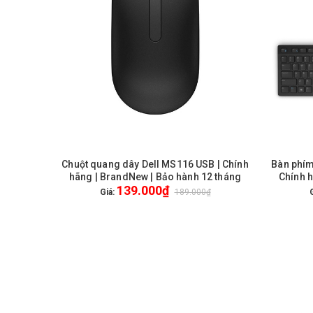
Chuột quang dây Dell MS116 USB | Chính
Bàn phím
GIỎ HÀNG
hãng | BrandNew | Bảo hành 12 tháng
Chính 
139.000₫
Giá:
189.000₫