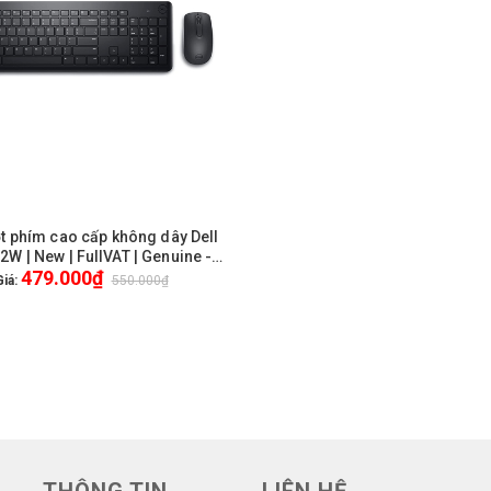
t phím cao cấp không dây Dell
GIỎ HÀNG
W | New | FullVAT | Genuine -
479.000₫
1Yrs
Giá:
550.000₫