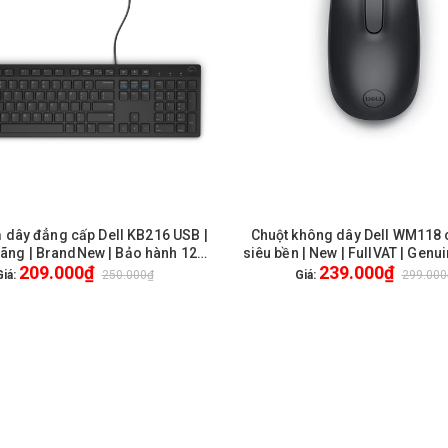
 dây đẳng cấp Dell KB216 USB |
Chuột không dây Dell WM118 
GIỎ HÀNG
GIỎ HÀNG
hãng | BrandNew | Bảo hành 12
siêu bền | New | FullVAT | Genui
209.000₫
239.000₫
tháng
Giá:
250.000₫
Giá:
299.000