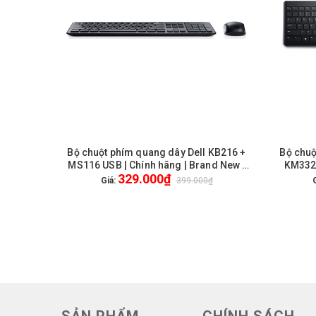
Bộ chuột phím quang dây Dell KB216 +
Bộ chuộ
GIỎ HÀNG
MS116 USB | Chính hãng | Brand New |
KM3322
329.000₫
Bảo hành 12 tháng
Giá:
399.000₫