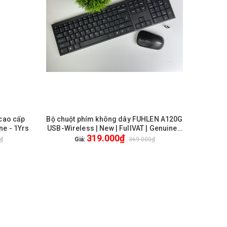
cao cấp
Bộ chuột phím không dây FUHLEN A120G
GIỎ HÀNG
ne - 1Yrs
USB-Wireless | New | FullVAT | Genuine -
319.000₫
1Yrs
₫
Giá:
369.000₫