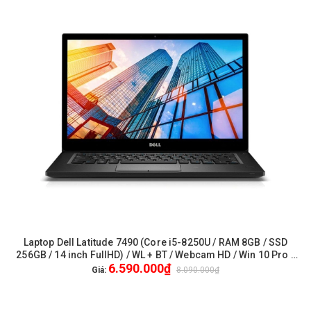
Laptop Dell Latitude 7490 (Core i5-8250U / RAM 8GB / SSD
256GB / 14 inch FullHD) / WL + BT / Webcam HD / Win 10 Pro -
6.590.000₫
Like New
Giá:
8.090.000₫