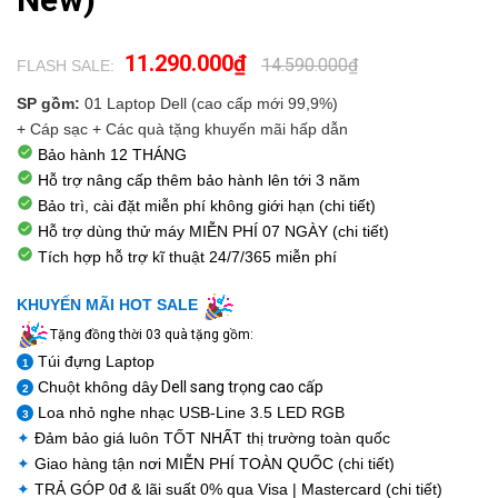
11.290.000₫
14.590.000₫
FLASH SALE:
.
SP gồm:
01 Laptop Dell (cao cấp mới 99,9%)
+ Cáp sạc + Các quà tặng khuyến mãi hấp dẫn
Bảo hành 12 THÁNG
Hỗ trợ nâng cấp thêm bảo hành lên tới 3 năm
Bảo trì, cài đặt miễn phí không giới hạn (chi tiết)
Hỗ trợ dùng thử máy
MIỄN PHÍ 07 NGÀY
(chi tiết)
Tích hợp hỗ trợ kĩ thuật
24/7/365
miễn phí
KHUYẾN MÃI HOT SALE
Tặng đồng thời 03 quà tặng gồm:
Túi đựng Laptop
1
Chuột không dây
Dell sang trọng cao cấp
2
Loa nhỏ nghe nhạc USB-Line 3.5 LED RGB
3
✦
Đảm bảo giá luôn
TỐT NHẤT
thị trường toàn quốc
✦
Giao hàng tận nơi
MIỄN PHÍ TOÀN QUỐC
(chi tiết)
✦
TRẢ GÓP 0đ
& lãi suất 0% qua Visa | Mastercard (chi tiết)