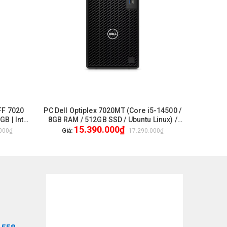
SFF 7020
PC Dell Optiplex 7020MT (Core i5-14500 /
Laptop D
HẾT HÀNG
GB | Intel
8GB RAM / 512GB SSD / Ubuntu Linux) /
(Core i7-
15.390.000₫
New / 1Yr Pro
/ 14 in
.000₫
Giá:
17.290.000₫
Giá:
Webcam H