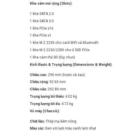
Khe cắm mở rộng (Slots):
1 khe SATA 2.0
1 khe SATA 3.0
1 khe PCIe x16
1 khe PCIe x1
1 khe M.2 2230 cho card WiFi và Bluetooth
1 khe M.2 2230/2280 cho ổ SSD PCIe
1 khe cắm thẻ SD (tùy chọn)
Kích thước & Trọng lượng (Dimensions & Weight):
Chiều cao:
290 mm (trước và sau)
Chiều rộng:
92.60 mm
Chiều sâu:
292.80 mm
Trọng lượng tối thiểu:
4.02 kg
Trọng lượng tối đa:
4.72 kg
Vỏ máy (Chassis):
Chất liệu:
Thép mạ kẽm nóng
Màu sắc:
Đen với lưới màu xanh lam nhạt