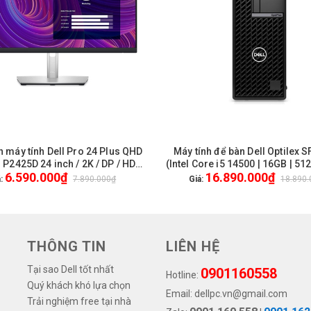
 máy tính Dell Pro 24 Plus QHD
Máy tính để bàn Dell Optilex 
HẾT HÀNG
HẾT HÀNG
 P2425D 24 inch / 2K / DP / HDMI
(Intel Core i5 14500 | 16GB | 512
6.590.000₫
16.890.000₫
SB-C / New / Genuine / 3Yrs
UHD 770 | Ubuntu)
á:
7.890.000₫
Giá:
18.890
THÔNG TIN
LIÊN HỆ
Tại sao Dell tốt nhất
0901160558
Hotline:
Quý khách khó lựa chọn
Email:
dellpc.vn@gmail.com
Trải nghiệm free tại nhà