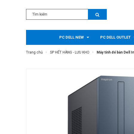
PC DELL NEW
PC DELL OUTLET
Trang chủ
SP HẾT HÀNG - LƯU KHO
Máy tính để bàn Dell 