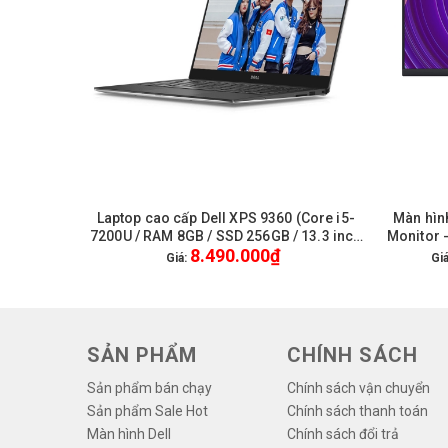
Laptop cao cấp Dell XPS 9360 (Core i5-
Màn hình
HẾT HÀNG
7200U / RAM 8GB / SSD 256GB / 13.3 inch
Monitor -
8.490.000₫
FullHD) / WL + BT / Webcam HD / Win 10
/ U
Giá:
Gi
Pro - Like New
SẢN PHẨM
CHÍNH SÁCH
Sản phẩm bán chạy
Chính sách vận chuyển
Sản phẩm Sale Hot
Chính sách thanh toán
Màn hình Dell
Chính sách đổi trả