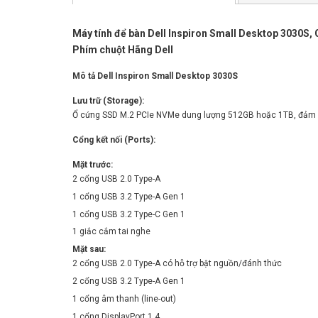
Máy tính để bàn Dell Inspiron Small Desktop 3030S,
Phím chuột Hãng Dell
Mô tả Dell Inspiron Small Desktop 3030S
Lưu trữ (Storage):
Ổ cứng SSD M.2 PCIe NVMe dung lượng 512GB hoặc 1TB, đảm bảo t
Cổng kết nối (Ports):
Mặt trước:
2 cổng USB 2.0 Type-A
1 cổng USB 3.2 Type-A Gen 1
1 cổng USB 3.2 Type-C Gen 1
1 giắc cắm tai nghe
Mặt sau:
2 cổng USB 2.0 Type-A có hỗ trợ bật nguồn/đánh thức
2 cổng USB 3.2 Type-A Gen 1
1 cổng âm thanh (line-out)
1 cổng DisplayPort 1.4