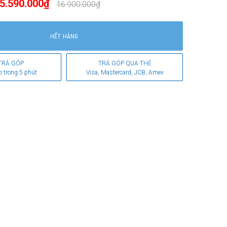
5.590.000₫
16.900.000₫
HẾT HÀNG
TRẢ GÓP
TRẢ GÓP QUA THẺ
ơ trong 5 phút
Visa, Mastercard, JCB, Amex