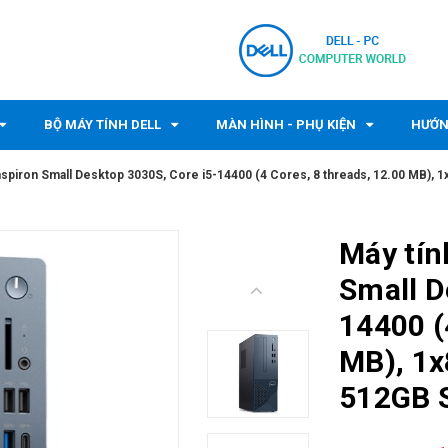
BỘ MÁY TÍNH DELL
MÀN HÌNH - PHỤ KIỆN
HƯỚN
Inspiron Small Desktop 3030S, Core i5-14400 (4 Cores, 8 threads, 12.00 MB), 
Máy tín
Small D
14400 (
MB), 1x
512GB S