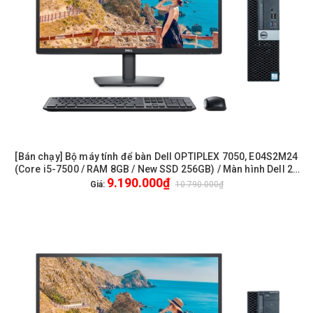
[Bán chạy] Bộ máy tính để bàn Dell OPTIPLEX 7050, E04S2M24
(Core i5-7500 / RAM 8GB / New SSD 256GB) / Màn hình Dell 24
9.190.000₫
inch FullHD / Chuột phím Dell / WiFi
Giá:
10.790.000₫