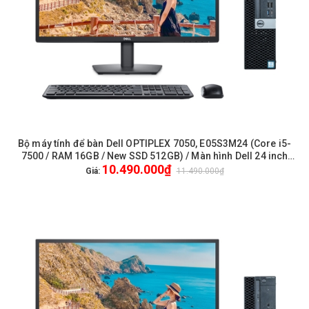
Bộ máy tính để bàn Dell OPTIPLEX 7050, E05S3M24 (Core i5-
7500 / RAM 16GB / New SSD 512GB) / Màn hình Dell 24 inch
10.490.000₫
FullHD / Chuột phím Dell / WiFi
Giá:
11.490.000₫