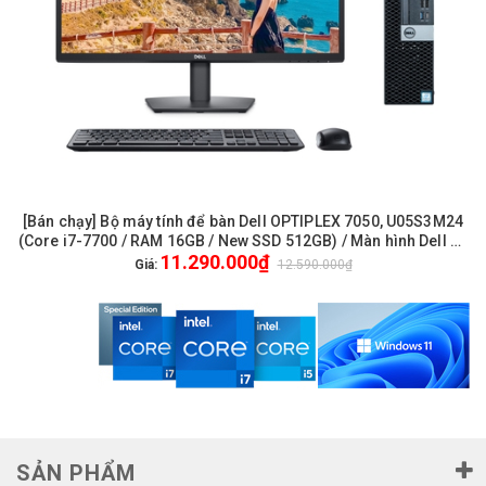
[Bán chạy] Bộ máy tính để bàn Dell OPTIPLEX 7050, U05S3M24
(Core i7-7700 / RAM 16GB / New SSD 512GB) / Màn hình Dell 24
11.290.000₫
inch FullHD / Chuột phím Dell / WiFi
Giá:
12.590.000₫
SẢN PHẨM