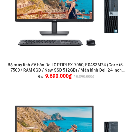
Bộ máy tính để bàn Dell OPTIPLEX 7050, E04S3M24 (Core i5-
7500 / RAM 8GB / New SSD 512GB) / Màn hình Dell 24 inch
9.690.000₫
FullHD / Chuột phím Dell / WiFi
Giá:
10.890.000₫