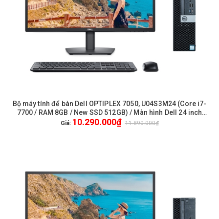
Bộ máy tính để bàn Dell OPTIPLEX 7050, U04S3M24 (Core i7-
7700 / RAM 8GB / New SSD 512GB) / Màn hình Dell 24 inch
10.290.000₫
FullHD / Chuột phím Dell / WiFi
Giá:
11.890.000₫