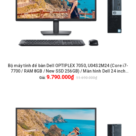
Bộ máy tính để bàn Dell OPTIPLEX 7050, U04S2M24 (Core i7-
7700 / RAM 8GB / New SSD 256GB) / Màn hình Dell 24 inch
9.790.000₫
FullHD / Chuột phím Dell / WiFi
Giá:
11.690.000₫