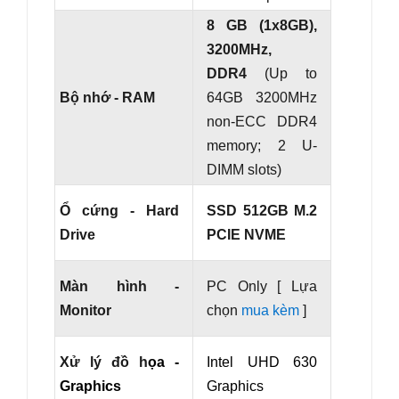
8 GB (1x8GB),
3200MHz,
DDR4
(Up to
Bộ nhớ - RAM
64GB 3200MHz
non-ECC DDR4
memory; 2 U-
DIMM slots)
Ổ cứng - Hard
SSD 512GB M.2
Drive
PCIE NVME
Màn hình -
PC Only [ Lựa
Monitor
chọn
mua kèm
]
Xử lý đồ h
ọa -
Intel UHD 630
Graphics
Graphics