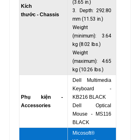
(3.65 in.)
Kích
3. Depth: 292.80
thước - Chassis
mm (11.53 in.)
Weight
(minimum): 3.64
kg (8.02 lbs.)
Weight
(maximum): 4.65
kg (10.26 lbs.)
Dell Multimedia
Keyboard -
Phụ kiện -
KB216 BLACK
Accessories
Dell Optical
Mouse - MS116
BLACK
Micosoft®