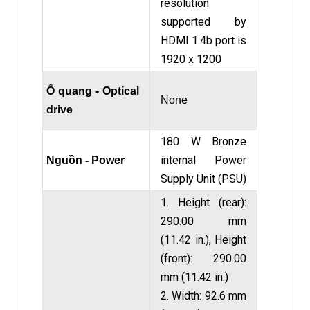
resolution
supported by
HDMI 1.4b port is
1920 x 1200
Ổ quang - Optical
None
drive
180 W Bronze
internal Power
Nguồn - Power
Supply Unit (PSU)
1. Height (rear):
290.00 mm
(11.42 in.), Height
(front): 290.00
mm (11.42 in.)
2. Width: 92.6 mm