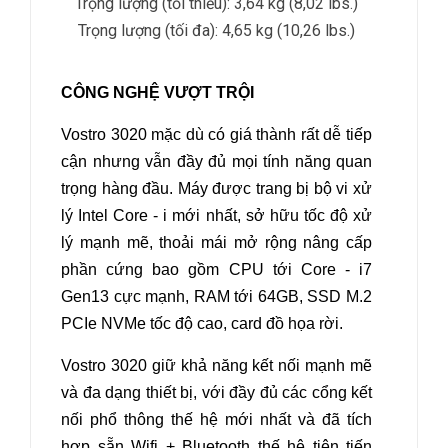
Trọng lượng (tối thiểu): 3,64 kg (8,02 lbs.)
Trọng lượng (tối đa): 4,65 kg (10,26 lbs.)
CÔNG NGHỆ VƯỢT TRỘI
Vostro 3020 mặc dù có giá thành rất dễ tiếp
cận nhưng vẫn đầy đủ mọi tính năng quan
trọng hàng đầu. Máy được trang bị bộ vi xử
lý Intel Core - i mới nhất, sở hữu tốc độ xử
lý mạnh mẽ, thoải mái mở rộng nâng cấp
phần cứng bao gồm CPU tới Core - i7
Gen13 cực mạnh, RAM tới 64GB, SSD M.2
PCIe NVMe tốc độ cao, card đồ họa rời.
Vostro 3020 giữ khả năng kết nối mạnh mẽ
và đa dạng thiết bị, với đầy đủ các cổng kết
nối phổ thông thế hệ mới nhất và đã tích
hợp sẵn Wifi + Bluetooth thế hệ tiên tiến