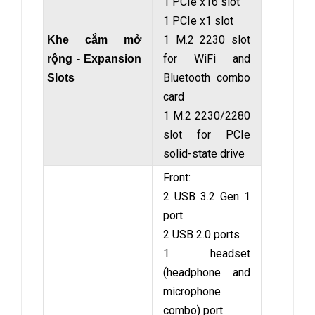
1 PCIe x16 slot
1 PCIe x1 slot
1 M.2 2230 slot
Khe cắm mở
for WiFi and
rộng - Expansion
Bluetooth combo
Slots
card
1 M.2 2230/2280
slot for PCIe
solid-state drive
Front:
2 USB 3.2 Gen 1
port
2 USB 2.0 ports
1 headset
(headphone and
microphone
combo) port