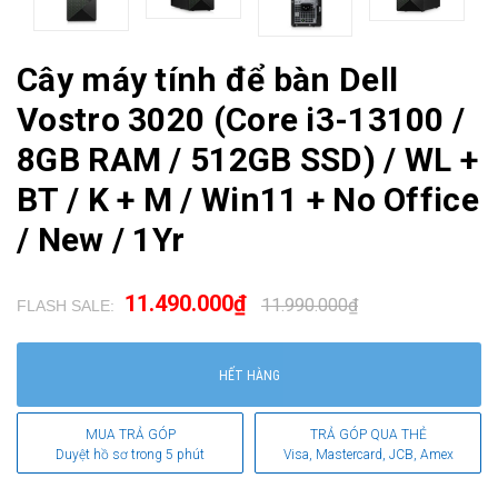
Cây máy tính để bàn Dell
Vostro 3020 (Core i3-13100 /
8GB RAM / 512GB SSD) / WL +
BT / K + M / Win11 + No Office
/ New / 1Yr
11.490.000₫
11.990.000₫
FLASH SALE:
.
HẾT HÀNG
MUA TRẢ GÓP
TRẢ GÓP QUA THẺ
Duyệt hồ sơ trong 5 phút
Visa, Mastercard, JCB, Amex