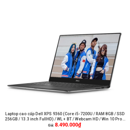
Laptop cao cấp Dell XPS 9360 (Core i5-7200U / RAM 8GB / SSD
256GB / 13.3 inch FullHD) / WL + BT / Webcam HD / Win 10 Pro -
8.490.000₫
Like New
Giá: