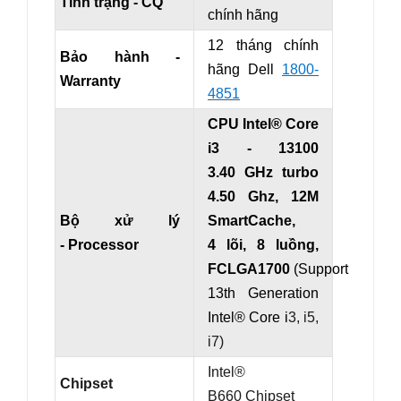
Tình trạng - CQ
chính hãng
12 tháng chính
Bảo hành -
hãng Dell
1800-
Warranty
4851
CPU Intel® Core
i3 - 13100
3.40 GHz turbo
4.50 Ghz, 12M
Bộ xử lý
SmartCache,
- Processor
4 lõi, 8 luồng,
FCLGA1700
(Support
13th Generation
Intel® Core i
3, i5,
i7)
Intel®
Chipset
B660 Chipset