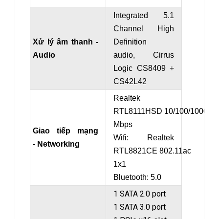
Integrated 5.1
Channel High
Xử lý âm thanh -
Definition
Audio
audio, Cirrus
Logic CS8409 +
CS42L42
Realtek
RTL8111HSD 10/100/1000
Mbps
Giao tiếp mạng
Wifi: Realtek
- Networking
RTL8821CE 802.11ac
1x1
Bluetooth: 5.0
1 SATA 2.0 port
1 SATA 3.0 port