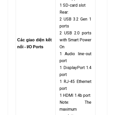
1 SD-card slot
Rear:
2 USB 3.2 Gen 1
ports
2 USB 2.0 ports
with Smart Power
Các giao diện kết
On
nối - I/O Ports
1 Audio line-out
port
1 DisplayPort 1.4
port
1 RJ-45 Ethernet
port
1 HDMI 1.4b port
Note: The
maximum