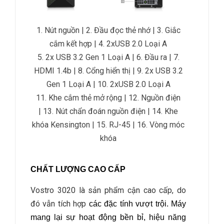
1. Nút nguồn |
2. Đầu đọc thẻ nhớ |
3. Giắc
cắm kết hợp |
4. 2xUSB 2.0 Loại A
5. 2x USB 3.2 Gen 1 Loại A |
6. Đầu ra |
7.
HDMI 1.4b
|
8. Cổng hiển thị
|
9. 2x USB 3.2
Gen 1 Loại A |
10. 2xUSB 2.0 Loại A
11. Khe cắm thẻ mở rộng |
12. Nguồn điện
|
13. Nút chẩn đoán nguồn điện |
14. Khe
khóa Kensington |
15. RJ-45 |
16. Vòng móc
khóa
CHẤT LƯỢNG CAO CẤP
Vostro 3020 là sản phẩm cận cao cấp, do
đó vẫn tích hợp
các đặc tính vượt trội. Máy
mang lại sự hoạt động bền bỉ, hiệu năng