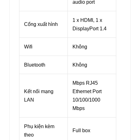
audio port
1 x HDMI, 1 x
Cổng xuất hình
DisplayPort 1.4
Wifi
Không
Bluetooth
Không
Mbps RJ45
Kết nối mạng
Ethernet Port
LAN
10/100/1000
Mbps
Phụ kiện kèm
Full box
theo