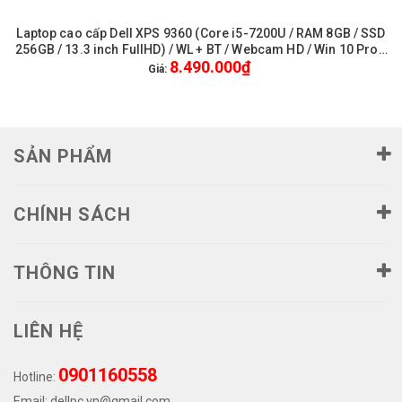
Laptop cao cấp Dell XPS 9360 (Core i5-7200U / RAM 8GB / SSD
256GB / 13.3 inch FullHD) / WL + BT / Webcam HD / Win 10 Pro -
8.490.000₫
Like New
Giá:
SẢN PHẨM
CHÍNH SÁCH
THÔNG TIN
LIÊN HỆ
0901160558
Hotline:
Email:
dellpc.vn@gmail.com