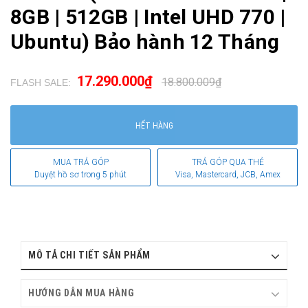
8GB | 512GB | Intel UHD 770 |
Ubuntu) Bảo hành 12 Tháng
17.290.000₫
18.800.009₫
FLASH SALE:
.
HẾT HÀNG
MUA TRẢ GÓP
TRẢ GÓP QUA THẺ
Duyệt hồ sơ trong 5 phút
Visa, Mastercard, JCB, Amex
MÔ TẢ CHI TIẾT SẢN PHẨM
HƯỚNG DẪN MUA HÀNG