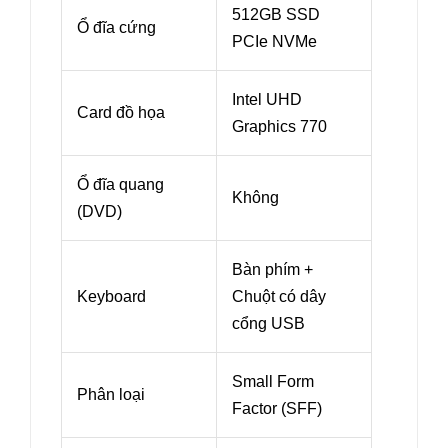
512GB SSD
Ổ đĩa cứng
PCIe NVMe
Intel UHD
Card đồ họa
Graphics 770
Ổ đĩa quang
Không
(DVD)
Bàn phím +
Keyboard
Chuột có dây
cổng USB
Small Form
Phân loại
Factor (SFF)