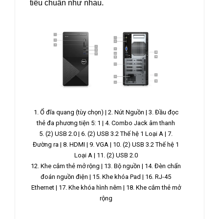
tiêu chuẩn như nhau.
1. Ổ đĩa quang (tùy chọn) |
2. Nút Nguồn |
3. Đầu đọc
thẻ đa phương tiện 5: 1 |
4. Combo Jack âm thanh
5. (2) USB 2.0 |
6. (2) USB 3.2 Thế hệ 1 Loại A |
7.
Đường ra |
8. HDMI |
9. VGA |
10. (2) USB 3.2 Thế hệ 1
Loại A |
11. (2) USB 2.0
12. Khe cắm thẻ mở rộng |
13. Bộ nguồn |
14. Đèn chẩn
đoán nguồn điện |
15. Khe khóa Pad |
16. RJ-45
Ethernet |
17. Khe khóa hình nêm |
18. Khe cắm thẻ mở
rộng