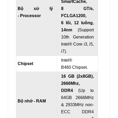
SmartCache,
Bộ xử lý
8 GT/s,
- Processor
FCLGA1200,
6 lõi, 12 luồng,
14nm
(Support
10th Generation
Intel® Core i3, i5,
i7).
Intel®
Chipset
B460 Chipset.
16 GB (2x8GB),
2666Mhz,
DDR4
(Up to
64GB 2666MHz
Bộ nhớ - RAM
& 2933MHz non-
ECC DDR4