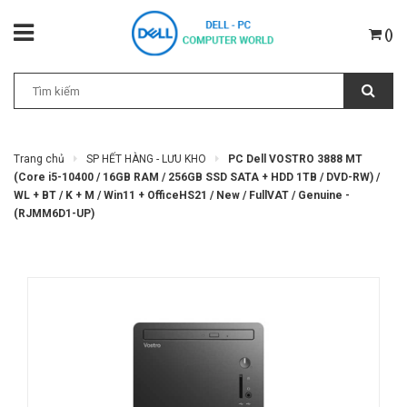
(
)
Trang chủ
SP HẾT HÀNG - LƯU KHO
PC Dell VOSTRO 3888 MT
(Core i5-10400 / 16GB RAM / 256GB SSD SATA + HDD 1TB / DVD-RW) /
WL + BT / K + M / Win11 + OfficeHS21 / New / FullVAT / Genuine -
(RJMM6D1-UP)