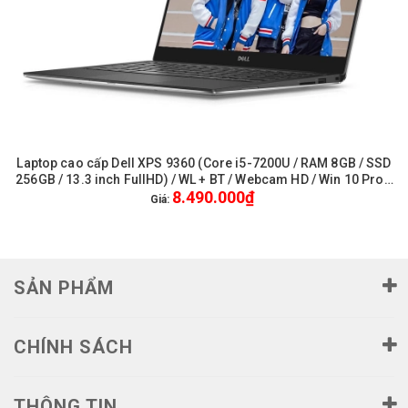
Laptop cao cấp Dell XPS 9360 (Core i5-7200U / RAM 8GB / SSD
256GB / 13.3 inch FullHD) / WL + BT / Webcam HD / Win 10 Pro -
8.490.000₫
Like New
Giá:
SẢN PHẨM
CHÍNH SÁCH
THÔNG TIN