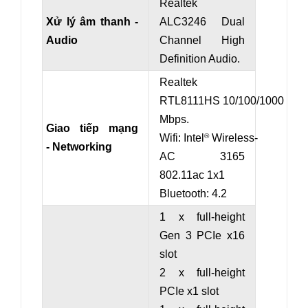
Realtek
Xử lý âm thanh -
ALC3246 Dual
Audio
Channel High
Definition Audio.
Realtek
RTL8111HS 10/100/1000
Mbps.
Giao tiếp mạng
Wifi: Intel
Wireless-
®
- Networking
AC 3165
802.11ac 1x1
Bluetooth: 4.2
1 x full-height
Gen 3 PCIe x16
slot
2 x full-height
PCIe x1 slot