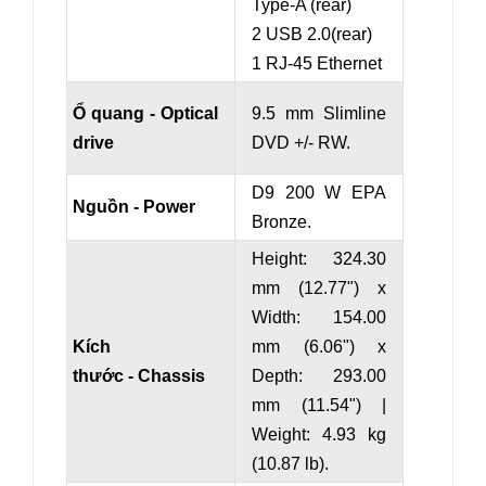
Type-A (rear)
2 USB 2.0(rear)
1 RJ-45 Ethernet
Ổ quang - Optical
9.5 mm Slimline
drive
DVD +/- RW.
D9 200 W EPA
Nguồn - Power
Bronze.
Height: 324.30
mm (12.77") x
Width: 154.00
Kích
mm (6.06") x
thước - Chassis
Depth: 293.00
mm (11.54") |
Weight: 4.93 kg
(10.87 lb).