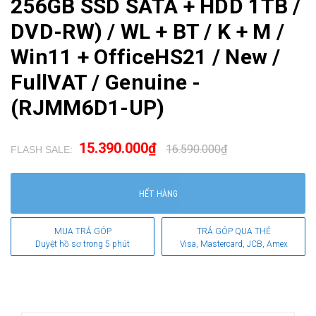
256GB SSD SATA + HDD 1TB /
DVD-RW) / WL + BT / K + M /
Win11 + OfficeHS21 / New /
FullVAT / Genuine -
(RJMM6D1-UP)
15.390.000₫
16.590.000₫
FLASH SALE:
.
HẾT HÀNG
MUA TRẢ GÓP
TRẢ GÓP QUA THẺ
Duyệt hồ sơ trong 5 phút
Visa, Mastercard, JCB, Amex