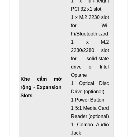
1 x full-height
PCI 32 x1 slot
1 x M.2 2230 slot
for Wi-
Fi/Bluetooth card
1 x M.2
2230/2280 slot
for solid-state
drive or Intel
Optane
Khe cắm mở
1 Optical Disc
rộng - Expansion
Drive (optional)
Slots
1 Power Button
1 5:1 Media Card
Reader (optional)
1 Combo Audio
Jack