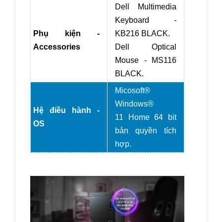
Dell Multimedia
Keyboard -
Phụ kiện -
KB216 BLACK.
Accessories
Dell Optical
Mouse - MS116
BLACK.
Micosoft®
Windows®
Hệ điều hành -
11 Home 64 bit
OS
bản quyền tích
hợp.