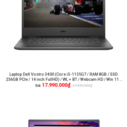
Laptop Dell Vostro 3400 (Core i5-1135G7 / RAM 8GB / SSD
256GB PCIe / 14 inch FullHD) / WL + BT / Webcam HD / Win 11 /
17.990.000₫
Office - New / FullVAT / Genuine / 1Yrs Pro - (70270645)
Giá:
19.890.000₫