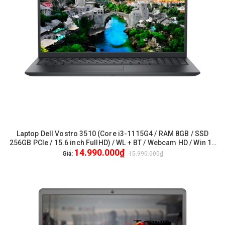
Laptop Dell Vostro 3510 (Core i3-1115G4 / RAM 8GB / SSD
256GB PCIe / 15.6 inch FullHD) / WL + BT / Webcam HD / Win 11
14.990.000₫
/ Office - New / FullVAT / Genuine / 1Yrs Pro - (V5I3305W)
Giá:
15.990.000₫