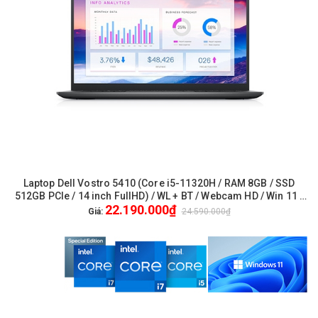
Laptop Dell Vostro 5410 (Core i5-11320H / RAM 8GB / SSD
512GB PCIe / 14 inch FullHD) / WL + BT / Webcam HD / Win 11 /
22.190.000₫
Office - New / FullVAT / Genuine / 1Yrs Pro - (V4I5214W)
Giá:
24.590.000₫