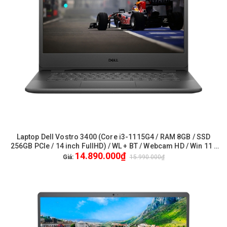
Laptop Dell Vostro 3400 (Core i3-1115G4 / RAM 8GB / SSD
256GB PCIe / 14 inch FullHD) / WL + BT / Webcam HD / Win 11 /
14.890.000₫
Office - New / FullVAT / Genuine / 1Yrs Pro - (70253899)
Giá:
15.990.000₫