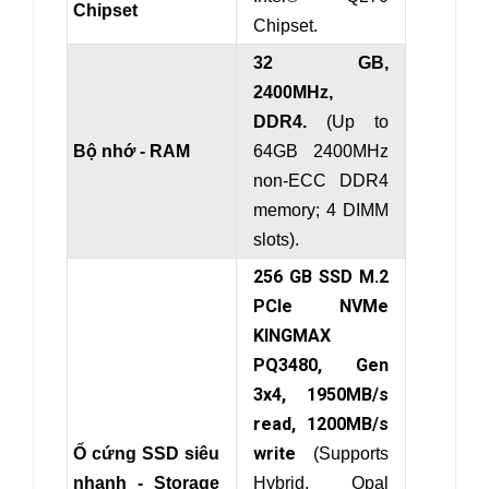
Chipset
Chipset.
32 GB,
2400MHz,
DDR4.
(Up to
Bộ nhớ - RAM
64GB 2400MHz
non-ECC DDR4
memory; 4 DIMM
slots).
256 GB SSD M.2
PCIe NVMe
KINGMAX
PQ3480, Gen
3x4, 1950MB/s
read, 1200MB/s
write
Ổ cứng SSD siêu
(
Supports
nhanh - Storage
Hybrid, Opal