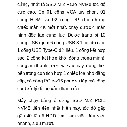
cứng, nhất là SSD M.2 PCIe NVMe tốc độ
cực cao. Có 01 cổng VGA tùy chọn, 01
cổng HDMI và 02 cổng DP cho những
chiếc màn 4K mới nhất, chạy được 4 màn
hình độc lập cùng lúc. Được trang bị 10
cổng USB (gồm 6 cổng USB 3.1 tốc độ cao,
1 cổng USB Type-C dữ liệu, 1 cổng kết hợp
sạc, 2 cổng kết hợp khởi động thông minh),
cổng âm thanh trước và sau máy, đồng thời
bên trong còn tích hợp 1 chiếc loa nhỏ đẳng
cấp, có cổng PCIe-x16 phục vụ lắp mở rộng
card xử lý đồ họa/âm thanh rời.
Máy chạy bằng ổ cứng SSD M.2 PCIE
NVME tiên tiến nhất hiện nay, tốc độ gấp
gần 40 lần ổ HDD, mọi làm việc đều siêu
nhanh, siêu mượt.