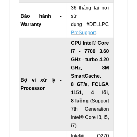
36 tháng tại nơi
Bảo hành -
sử
Warranty
dụng
#DELLPC
ProSupport
.
CPU Intel® Core
i7 - 7700
3.60
GHz
- turbo 4.20
GHz
, 8M
SmartCache,
Bộ vi xử lý -
8 GT/s, FCLGA
Processor
1151, 4 lõi,
8 luồng
(Support
7th Generation
Intel® Core i3, i5,
i7).
Intel® Q270