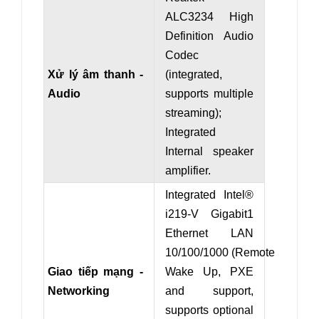
ALC3234 High
Definition Audio
Codec
Xử lý âm thanh -
(integrated,
Audio
supports multiple
streaming);
Integrated
Internal speaker
amplifier.
Integrated Intel®
i219-V Gigabit1
Ethernet LAN
10/100/1000 (Remote
Giao tiếp mạng -
Wake Up, PXE
Networking
and support,
s
upports optional