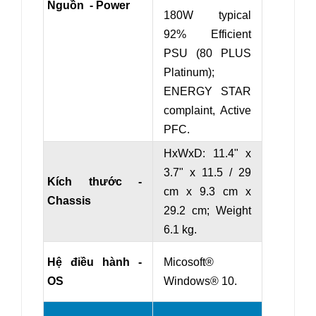
Nguồn - Power
180W typical
92% Efficient
PSU (80 PLUS
Platinum);
ENERGY STAR
complaint, Active
PFC.
HxWxD: 11.4" x
3.7" x 11.5 / 29
Kích thước -
cm x 9.3 cm x
Chassis
29.2 cm
; Weight
6.1 kg.
Hệ điều hành -
Micosoft®
OS
Windows® 10.