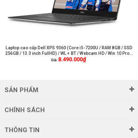
Laptop cao cấp Dell XPS 9360 (Core i5-7200U / RAM 8GB / SSD
256GB / 13.3 inch FullHD) / WL + BT / Webcam HD / Win 10 Pro -
8.490.000₫
Like New
Giá:
SẢN PHẨM
CHÍNH SÁCH
THÔNG TIN