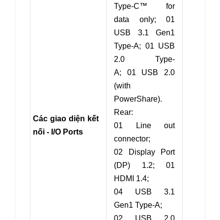
Type-C™ for
data only; 01
USB 3.1 Gen1
Type-A; 01 USB
2.0 Type-
A; 01 USB 2.0
(
with
PowerShare
).
Rear:
Các giao diện kết
01 Line out
nối - I/O Ports
connector;
02 Display Port
(DP) 1.2; 01
HDMI 1.4;
04 USB 3.1
Gen1 Type-A;
02 USB 2.0