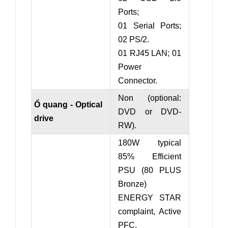
Ports;
01 Serial Ports;
02 PS/2.
01 RJ45 LAN; 01
Power
Connector.
Non (optional:
Ổ quang - Optical
DVD or DVD-
drive
RW).
180W typical
85% Efficient
PSU (80 PLUS
Bronze)
ENERGY STAR
complaint, Active
PFC.