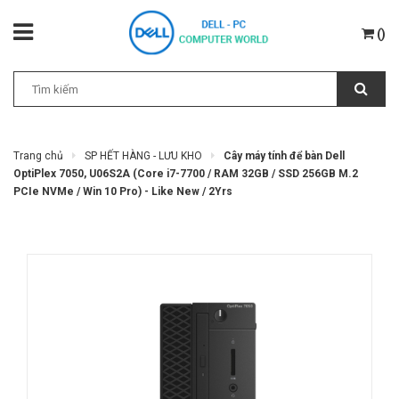
(
)
Trang chủ
SP HẾT HÀNG - LƯU KHO
Cây máy tính để bàn Dell
OptiPlex 7050, U06S2A (Core i7-7700 / RAM 32GB / SSD 256GB M.2
PCIe NVMe / Win 10 Pro) - Like New / 2Yrs