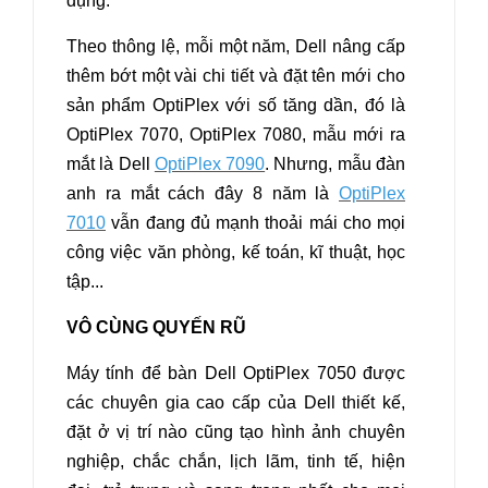
dụng.
Theo thông lệ, mỗi một năm, Dell nâng cấp
thêm bớt một vài chi tiết và đặt tên mới cho
sản phẩm OptiPlex với số tăng dần, đó là
OptiPlex 7070, OptiPlex 7080, mẫu mới ra
mắt là Dell
OptiPlex 7090
. Nhưng, mẫu đàn
anh ra mắt cách đây 8 năm là
OptiPlex
7010
vẫn đang đủ mạnh thoải mái cho mọi
công việc văn phòng, kế toán, kĩ thuật, học
tập...
VÔ CÙNG QUYẾN RŨ
Máy tính để bàn Dell OptiPlex 7050
được
các chuyên gia cao cấp của Dell thiết kế,
đặt ở vị trí nào cũng tạo hình ảnh chuyên
nghiệp, chắc chắn, lịch lãm, tinh tế, hiện