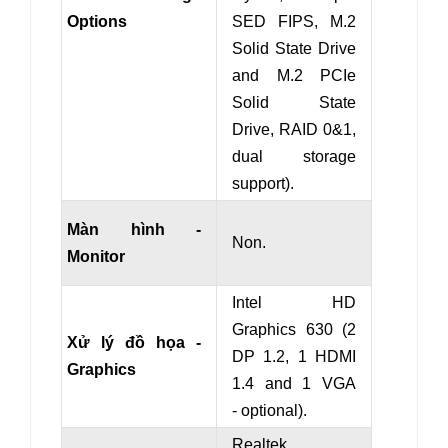
Options
SED FIPS, M.2
Solid State Drive
and M.2 PCIe
Solid State
Drive,
RAID
0
&
1,
dual storage
support
).
Màn hình -
Non.
Monitor
Intel HD
Graphics 630 (2
Xử lý đồ họa -
DP 1.2, 1 HDMI
Graphics
1.4 and
1 VGA
- optional
).
Realtek