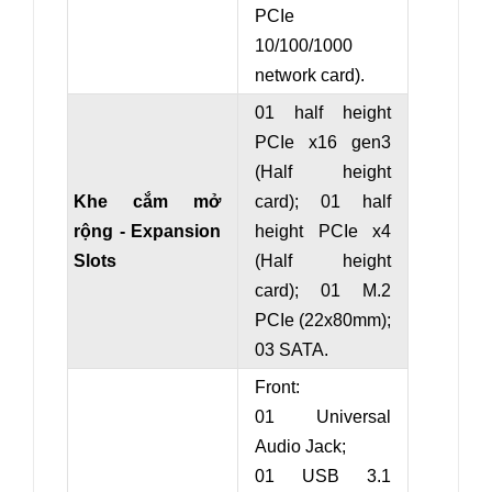
PCIe
10/100/1000
network card)
.
01 half height
PCIe x16 gen3
(
Half height
Khe cắm mở
card
)
; 01 half
rộng - Expansion
height PCIe x
4
Slots
(
Half height
card
)
; 0
1 M.2
PCIe (22x80mm);
03 SATA.
Front:
01 Universal
Audio Jack;
01 USB 3.1