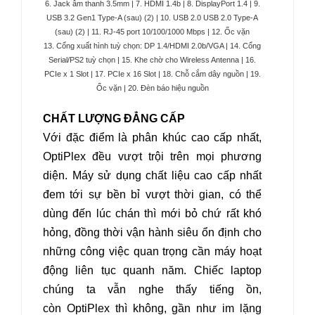
6. Jack âm thanh 3.5mm |
7. HDMI 1.4b | 8. DisplayPort 1.4 | 9.
USB 3.2 Gen1 Type-A (sau) (2) | 10. USB 2.0 USB 2.0 Type-A
(sau) (2) | 11. RJ-45 port 10/100/1000 Mbps | 12. Ốc vặn
13. Cổng xuất hình tuỳ chọn: DP 1.4/HDMI 2.0b/VGA | 14. Cổng
Serial/PS2 tuỳ chọn | 15. Khe chờ cho Wireless Antenna | 16.
PCIe x 1 Slot | 17. PCIe x 16 Slot | 18. Chỗ cắm dây nguồn | 19.
Ốc vặn | 20. Đèn báo hiệu nguồn
CHẤT LƯỢNG ĐẲNG CẤP
Với đặc điểm là phân khúc cao cấp nhất,
OptiPlex đều vượt trội trên mọi phương
diện. Máy sử dụng chất liệu cao cấp nhất
đem tới sự bền bỉ vượt thời gian, có thể
dùng đến lúc chán thì mới bỏ chứ rất khó
hỏng, đồng thời vận hành siêu ổn định cho
những công việc quan trọng cần máy hoạt
động liên tục quanh năm. Chiếc laptop
chúng ta vẫn nghe thấy tiếng ồn,
còn OptiPlex thì không, gần như im lặng