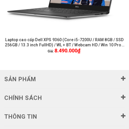
Laptop cao cấp Dell XPS 9360 (Core i5-7200U / RAM 8GB / SSD
256GB / 13.3 inch FullHD) / WL + BT / Webcam HD / Win 10 Pro -
8.490.000₫
Like New
Giá:
SẢN PHẨM
CHÍNH SÁCH
THÔNG TIN