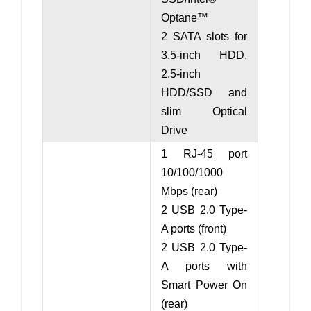
Optane™
2 SATA slots for
3.5-inch HDD,
2.5-inch
HDD/SSD and
slim Optical
Drive
1 RJ-45 port
10/100/1000
Mbps (rear)
2 USB 2.0 Type-
A ports (front)
2 USB 2.0 Type-
A ports with
Smart Power On
(rear)