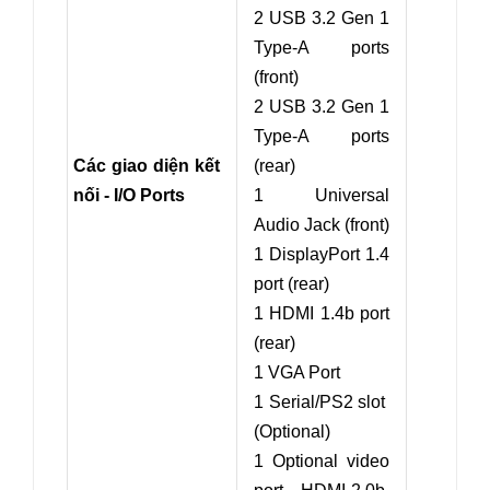
2 USB 3.2 Gen 1
Type-A ports
(front)
2 USB 3.2 Gen 1
Type-A ports
Các giao diện kết
(rear)
nối - I/O Ports
1 Universal
Audio Jack (front)
1 DisplayPort 1.4
port (rear)
1 HDMI 1.4b port
(rear)
1 VGA Port
1 Serial/PS2 slot
(Optional)
1 Optional video