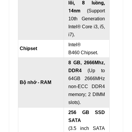
lõi, 8 luồng,
14nm
(Support
10th Generation
Intel® Core i3, i5,
i7).
Intel®
Chipset
B460 Chipset.
8 GB, 2666Mhz,
DDR4
(Up to
64GB 2666MHz
Bộ nhớ - RAM
non-ECC DDR4
memory; 2 DIMM
slots).
256 GB SSD
SATA
(3.5 inch SATA