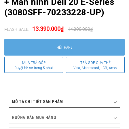
+ Màn hình Dell 20 E-Series
(3080SFF-70233228-UP)
13.390.000₫
14.290.000₫
FLASH SALE:
.
HẾT HÀNG
MUA TRẢ GÓP
TRẢ GÓP QUA THẺ
Duyệt hồ sơ trong 5 phút
Visa, Mastercard, JCB, Amex
MÔ TẢ CHI TIẾT SẢN PHẨM
HƯỚNG DẪN MUA HÀNG