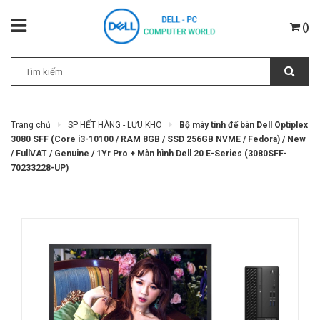
(
)
Trang chủ
SP HẾT HÀNG - LƯU KHO
Bộ máy tính để bàn Dell Optiplex
3080 SFF (Core i3-10100 / RAM 8GB / SSD 256GB NVME / Fedora) / New
/ FullVAT / Genuine / 1Yr Pro + Màn hình Dell 20 E-Series (3080SFF-
70233228-UP)