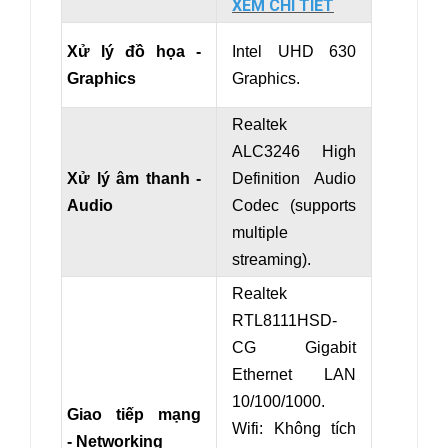
XEM CHI TIẾT
Xử lý đồ họa -
Intel UHD 630
Graphics
Graphics.
Realtek
ALC3246 High
Xử lý âm thanh -
Definition Audio
Audio
Codec (supports
multiple
streaming).
Realtek
RTL8111HSD-
CG Gigabit
Ethernet LAN
10/100/1000.
Giao tiếp mạng
Wifi: Không tích
- Networking