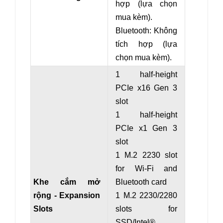
hợp (lựa chọn
mua kèm).
Bluetooth: Không
tích hợp (lựa
chọn mua kèm).
1 half-height
PCIe x16 Gen 3
slot
1 half-height
PCIe x1 Gen 3
slot
1 M.2 2230 slot
for Wi-Fi and
Khe cắm mở
Bluetooth card
rộng - Expansion
1 M.2 2230/2280
Slots
slots for
SSD/Intel®