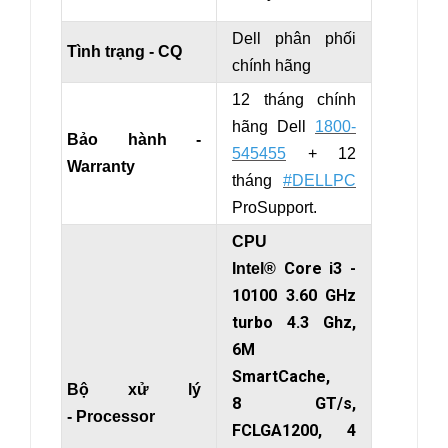
Dell phân phối
Tình trạng - CQ
chính hãng
12 tháng chính
hãng Dell
1800-
Bảo hành -
545455
+ 12
Warranty
tháng
#DELLPC
ProSupport.
CPU
Core i3 -
Intel®
10100 3.60 GHz
turbo 4.3 Ghz,
6M
SmartCache,
Bộ xử lý
8 GT/s,
- Processor
FCLGA1200, 4