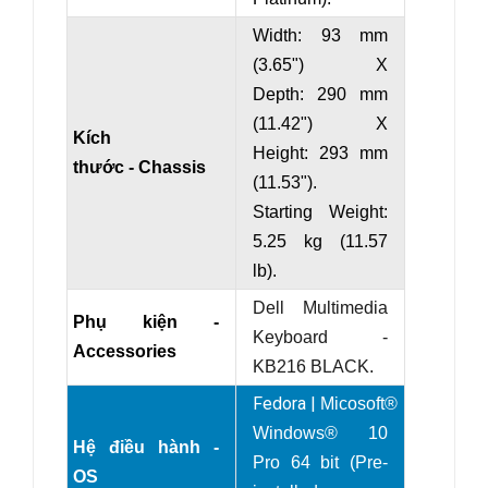
Width: 93 mm
(3.65") X
Depth: 290 mm
(11.42") X
Kích
Height: 293 mm
thước - Chassis
(11.53").
Starting Weight:
5.25 kg (11.57
lb).
Dell Multimedia
Phụ kiện -
Keyboard -
Accessories
KB216 BLACK.
Fedora |
Micosoft®
Windows® 10
Hệ điều hành -
Pro 64 bit (Pre-
OS