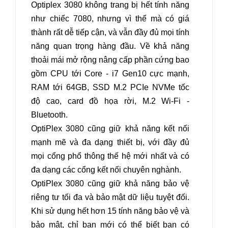
Optiplex 3080 không trang bị hết tính năng
như chiếc 7080, nhưng vì thế mà có giá
thành rất dễ tiếp cận, và vẫn đầy đủ mọi tính
năng quan trọng hàng đầu. Về khả năng
thoải mái mở rộng nâng cấp phần cứng bao
gồm CPU tới Core - i7 Gen10 cực mạnh,
RAM tới 64GB, SSD M.2 PCIe NVMe tốc
độ cao, card đồ họa rời, M.2 Wi-Fi -
Bluetooth.
OptiPlex 3080 cũng giữ khả năng kết nối
mạnh mẽ và đa dạng thiết bị, với đầy đủ
mọi cổng phổ thông thế hệ mới nhất và có
đa dạng các cổng kết nối chuyên nghành.
OptiPlex 3080 cũng giữ khả năng bảo vệ
riêng tư tối đa và bảo mật dữ liệu tuyệt đối.
Khi sử dụng hết hơn 15 tính năng bảo vệ và
bảo mật, chỉ bạn mới có thể biết bạn có