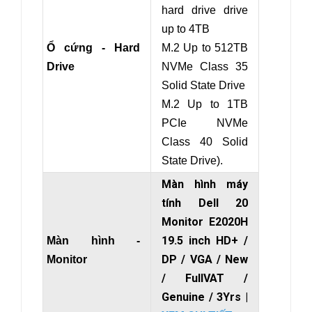
hard drive drive
up to 4TB
Ổ cứng - Hard
M.2 Up to 512TB
Drive
NVMe Class 35
Solid State Drive
M.2 Up to 1TB
PCIe NVMe
Class 40 Solid
State Drive).
Màn hình máy
tính Dell 20
Monitor E2020H
19.5 inch HD+ /
Màn hình -
DP / VGA / New
Monitor
/ FullVAT /
Genuine / 3Yrs |