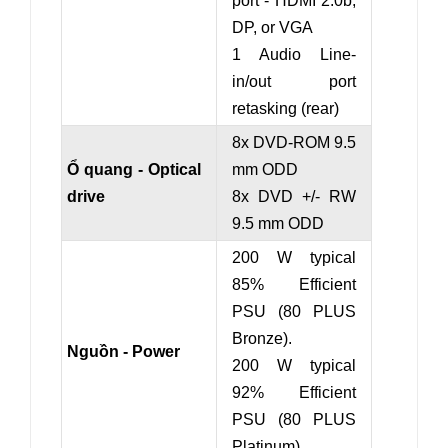
port - HDMI 2.0b,
DP, or VGA
1 Audio Line-
in/out port
retasking (rear)
8x DVD-ROM 9.5
Ổ quang - Optical
mm ODD
drive
8x DVD +/- RW
9.5 mm ODD
200 W typical
85% Efficient
PSU (80 PLUS
Bronze).
Nguồn - Power
200 W typical
92% Efficient
PSU (80 PLUS
Platinum).