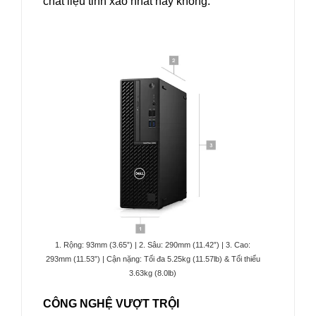
chất liệu tinh xảo nhất hay không.
1. Rộng: 93mm (3.65”) | 2. Sâu: 290mm (11.42”) | 3. Cao:
293mm (11.53”) | Cận nặng: Tối đa 5.25kg (11.57lb) & Tối thiểu
3.63kg (8.0lb)
CÔNG NGHỆ VƯỢT TRỘI