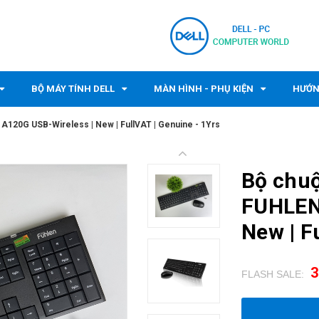
BỘ MÁY TÍNH DELL
MÀN HÌNH - PHỤ KIỆN
HƯỚN
A120G USB-Wireless | New | FullVAT | Genuine - 1Yrs
Bộ chuộ
FUHLEN
New | F
3
FLASH SALE:
.