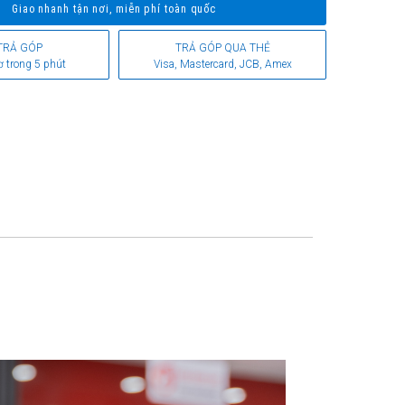
Giao nhanh tận nơi, miễn phí toàn quốc
TRẢ GÓP
TRẢ GÓP QUA THẺ
ơ trong 5 phút
Visa, Mastercard, JCB, Amex