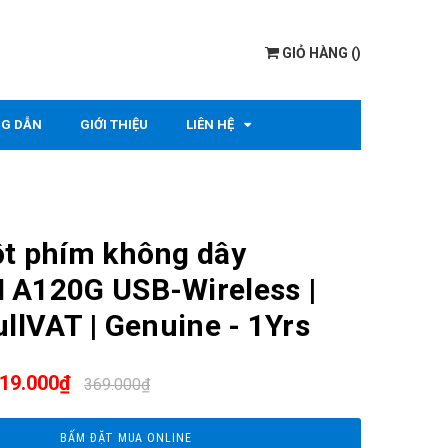
GIỎ HÀNG
(
)
G DẪN
GIỚI THIỆU
LIÊN HỆ
t phím không dây
 A120G USB-Wireless |
ullVAT | Genuine - 1Yrs
19.000₫
369.000₫
BẤM ĐẶT MUA ONLINE