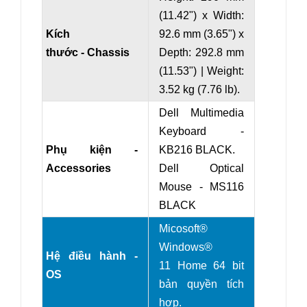
(11.42") x Width:
Kích
92.6 mm (3.65") x
thước - Chassis
Depth: 292.8 mm
(11.53") | Weight:
3.52 kg (7.76 lb).
Dell Multimedia
Keyboard -
Phụ kiện -
KB216 BLACK.
Accessories
Dell Optical
Mouse - MS116
BLACK
Micosoft®
Windows®
Hệ điều hành -
11 Home 64 bit
OS
bản quyền tích
hợp.