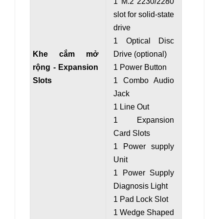
1 M.2 2230/2280
slot for solid-state
drive
1 Optical Disc
Khe cắm mở
Drive (optional)
rộng - Expansion
1 Power Button
Slots
1 Combo Audio
Jack
1 Line Out
1 Expansion
Card Slots
1 Power supply
Unit
1 Power Supply
Diagnosis Light
1 Pad Lock Slot
1 Wedge Shaped