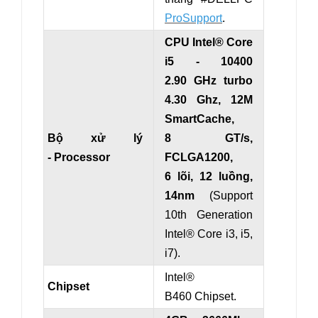
ProSupport
.
CPU Intel® Core
i5 - 10400
2.90 GHz turbo
4.30 Ghz, 12M
SmartCache,
Bộ xử lý
8 GT/s,
- Processor
FCLGA1200,
6 lõi, 12 luồng,
14nm
(Support
10th Generation
Intel® Core i3, i5,
i7).
Intel®
Chipset
B460 Chipset.