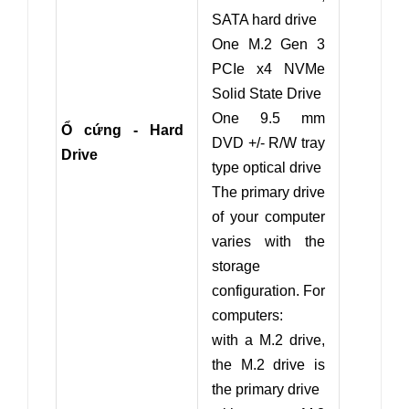
SATA hard drive
One M.2 Gen 3
PCIe x4 NVMe
Solid State Drive
One 9.5 mm
Ổ cứng - Hard
DVD +/- R/W tray
Drive
type optical drive
The primary drive
of your computer
varies with the
storage
configuration. For
computers:
with a M.2 drive,
the M.2 drive is
the primary drive