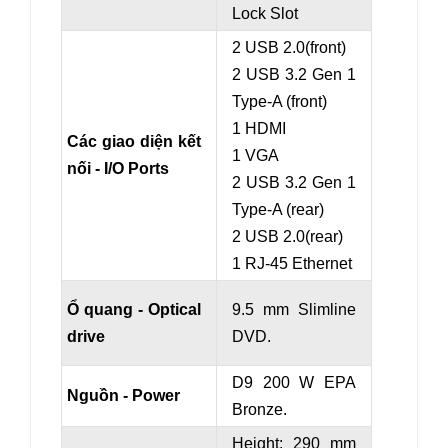
Lock Slot
2 USB 2.0(front)
2 USB 3.2 Gen 1
Type-A (front)
1 HDMI
Các giao diện kết
1 VGA
nối - I/O Ports
2 USB 3.2 Gen 1
Type-A (rear)
2 USB 2.0(rear)
1 RJ-45 Ethernet
Ổ quang - Optical
9.5 mm Slimline
drive
DVD.
D9 200 W EPA
Nguồn - Power
Bronze.
Height: 290 mm