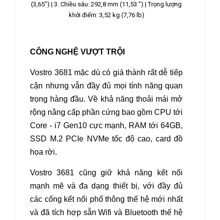
(3,65") |
3. Chiều sâu: 292,8 mm (11,53 ") | Trọng lượng
khởi điểm: 3,52 kg (7,76 lb)
CÔNG NGHỆ VƯỢT TRỘI
Vostro 3681 mặc dù có giá thành rất dễ tiếp
cận nhưng vẫn đầy đủ mọi tính năng quan
trọng hàng đầu. Về khả năng thoải mái mở
rộng nâng cấp phần cứng bao gồm CPU tới
Core - i7 Gen10 cực mạnh, RAM tới 64GB,
SSD M.2 PCIe NVMe tốc độ cao, card đồ
họa rời.
Vostro 3681 cũng giữ khả năng kết nối
mạnh mẽ và đa dạng thiết bị, với đầy đủ
các cổng kết nối phổ thông thế hệ mới nhất
và đã tích hợp sẵn Wifi và Bluetooth thế hệ