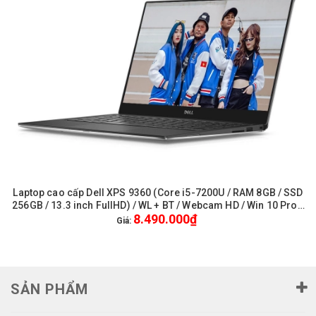
Laptop cao cấp Dell XPS 9360 (Core i5-7200U / RAM 8GB / SSD
256GB / 13.3 inch FullHD) / WL + BT / Webcam HD / Win 10 Pro -
8.490.000₫
Like New
Giá:
SẢN PHẨM