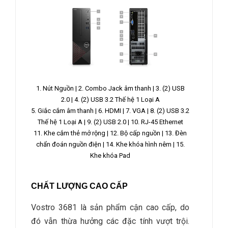
1. Nút Nguồn |
2. Combo Jack âm thanh
|
3. (2) USB
2.0 |
4. (2) USB 3.2 Thế hệ 1 Loại A
5. Giắc cắm âm thanh |
6. HDMI |
7. VGA |
8. (2) USB 3.2
Thế hệ 1 Loại A |
9. (2) USB 2.0 |
10. RJ-45 Ethernet
11. Khe cắm thẻ mở rộng |
12. Bộ cấp nguồn |
13. Đèn
chẩn đoán nguồn điện |
14. Khe khóa hình nêm |
15.
Khe khóa Pad
CHẤT LƯỢNG CAO CẤP
Vostro 3681 là sản phẩm cận cao cấp, do
đó vẫn thừa hưởng các đặc tính vượt trội.