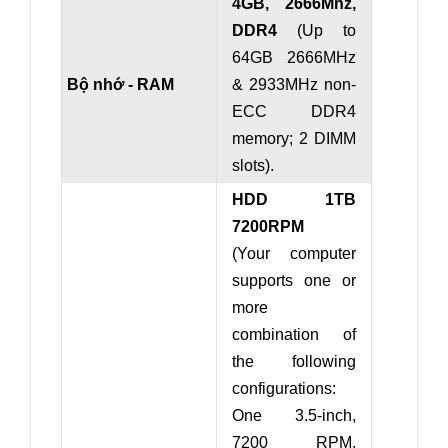
4GB, 2666Mhz,
DDR4
(Up to
64GB 2666MHz
Bộ nhớ - RAM
& 2933MHz non-
ECC DDR4
memory; 2 DIMM
slots).
HDD 1TB
7200RPM
(Your computer
supports one or
more
combination of
the following
configurations:
One 3.5-inch,
7200 RPM,