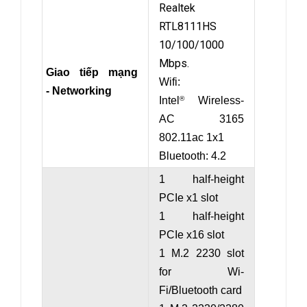
Realtek
RTL8111HS
10/100/1000
Mbps.
Giao tiếp mạng
Wifi:
- Networking
Intel
Wireless-
®
AC 3165
802.11ac 1x1
Bluetooth: 4.2
1 half-height
PCIe x1 slot
1 half-height
PCIe x16 slot
1 M.2 2230 slot
for Wi-
Fi/Bluetooth card