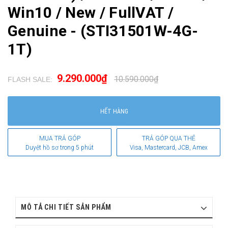
Win10 / New / FullVAT /
Genuine - (STI31501W-4G-
1T)
9.290.000₫
10.590.000₫
FLASH SALE:
.
HẾT HÀNG
MUA TRẢ GÓP
TRẢ GÓP QUA THẺ
Duyệt hồ sơ trong 5 phút
Visa, Mastercard, JCB, Amex
MÔ TẢ CHI TIẾT SẢN PHẨM