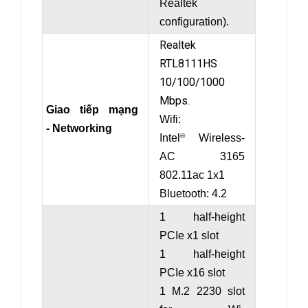
Realtek
configuration).
Realtek
RTL8111HS
10/100/1000
Mbps.
Giao tiếp mạng
Wifi:
- Networking
Intel
Wireless-
®
AC 3165
802.11ac 1x1
Bluetooth: 4.2
1 half-height
PCIe x1 slot
1 half-height
PCIe x16 slot
1 M.2 2230 slot