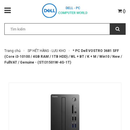
(
)
Trang chủ
SP HẾT HÀNG - LƯU KHO
* PC Dell VOSTRO 3681 SFF
(Core i3-10100 / 4GB RAM / 1TB HDD) / WL + BT / K + M / Win10 / New /
FullVAT / Genuine - (STI31501W-4G-1T)