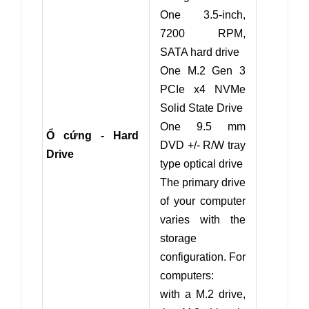
One 3.5-inch,
7200 RPM,
SATA hard drive
One M.2 Gen 3
PCIe x4 NVMe
Solid State Drive
One 9.5 mm
Ổ cứng - Hard
DVD +/- R/W tray
Drive
type optical drive
The primary drive
of your computer
varies with the
storage
configuration. For
computers:
with a M.2 drive,