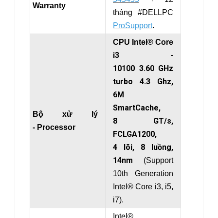
Warranty
tháng #DELLPC
ProSupport
.
CPU Intel® Core
i3 -
10100 3.60 GHz
turbo 4.3 Ghz,
6M
SmartCache,
Bộ xử lý
8 GT/s,
- Processor
FCLGA1200,
4 lõi, 8 luồng,
14nm
(Support
10th Generation
Intel® Core i3, i5,
i7).
Intel®