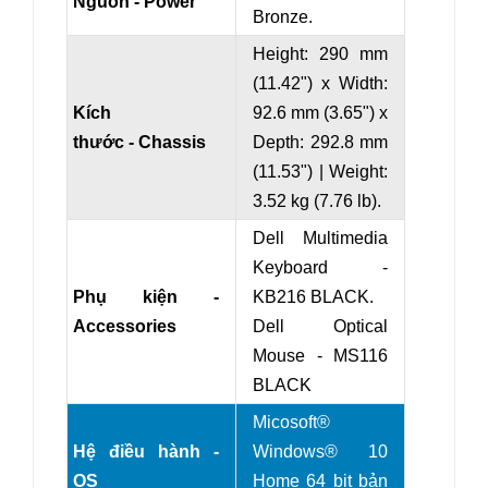
Nguồn - Power
Bronze.
Height: 290 mm
(11.42") x Width:
Kích
92.6 mm (3.65") x
thước - Chassis
Depth: 292.8 mm
(11.53") | Weight:
3.52 kg (7.76 lb).
Dell Multimedia
Keyboard -
Phụ kiện -
KB216 BLACK.
Accessories
Dell Optical
Mouse - MS116
BLACK
Micosoft®
Hệ điều hành -
Windows® 10
OS
Home 64 bit bản