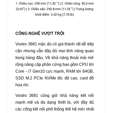
1. Chiều cao: 290 mm (11,42 ") | 2. Chiều rộng: 92,6 mm
(3,65") |
3. Chiều sâu: 292,8 mm (11,53 ") | Trọng lượng
khởi điểm: 3,52 kg (7,76 lb)
CÔNG NGHỆ VƯỢT TRỘI
Vostro 3681 mặc dù có giá thành rất dễ tiếp
cận nhưng vẫn đầy đủ mọi tính năng quan
trọng hàng đầu. Về khả năng thoải mái mở
rộng nâng cấp phần cứng bao gồm CPU tới
Core - i7 Gen10 cực mạnh, RAM tới 64GB,
SSD M.2 PCIe NVMe tốc độ cao, card đồ
họa rời.
Vostro 3681 cũng giữ khả năng kết nối
mạnh mẽ và đa dạng thiết bị, với đầy đủ
các cổng kết nối phổ thông thế hệ mới nhất