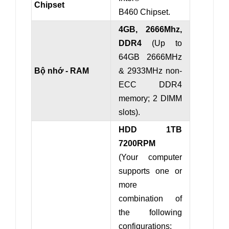
Chipset
B460 Chipset.
4GB, 2666Mhz,
DDR4
(Up to
64GB 2666MHz
Bộ nhớ - RAM
& 2933MHz non-
ECC DDR4
memory; 2 DIMM
slots).
HDD 1TB
7200RPM
(Your computer
supports one or
more
combination of
the following
configurations: