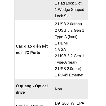
1 Pad Lock Slot
1 Wedge Shaped
Lock Slot
2 USB 2.0(front)
2 USB 3.2 Gen 1
Type-A (front)
1 HDMI
Các giao diện kết
1 VGA
nối - I/O Ports
2 USB 3.2 Gen 1
Type-A (rear)
2 USB 2.0(rear)
1 RJ-45 Ethernet
Ổ quang - Optical
Non.
drive
D9 200 W EPA