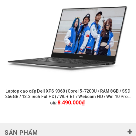
Laptop cao cấp Dell XPS 9360 (Core i5-7200U / RAM 8GB / SSD
256GB / 13.3 inch FullHD) / WL + BT / Webcam HD / Win 10 Pro -
8.490.000₫
Like New
Giá:
SẢN PHẨM