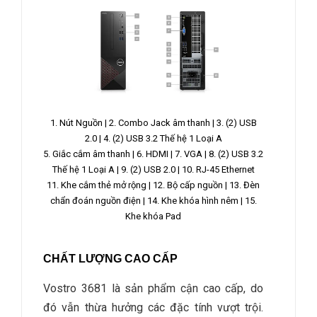
1. Nút Nguồn |
2. Combo Jack âm thanh
|
3. (2) USB
2.0 |
4. (2) USB 3.2 Thế hệ 1 Loại A
5. Giắc cắm âm thanh |
6. HDMI |
7. VGA |
8. (2) USB 3.2
Thế hệ 1 Loại A |
9. (2) USB 2.0 |
10. RJ-45 Ethernet
11. Khe cắm thẻ mở rộng |
12. Bộ cấp nguồn |
13. Đèn
chẩn đoán nguồn điện |
14. Khe khóa hình nêm |
15.
Khe khóa Pad
CHẤT LƯỢNG CAO CẤP
Vostro 3681 là sản phẩm cận cao cấp, do
đó vẫn thừa hưởng các đặc tính vượt trội.