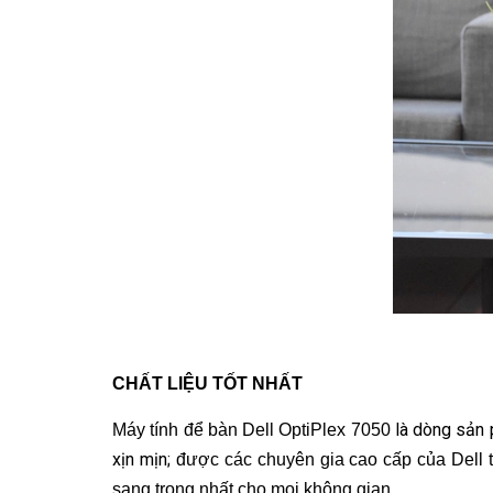
CHẤT LIỆU TỐT NHẤT
là dòng sản 
Máy tính để bàn Dell OptiPlex 7050
xịn mịn;
được các chuyên gia cao cấp của Dell thi
sang trọng nhất cho mọi không gian.