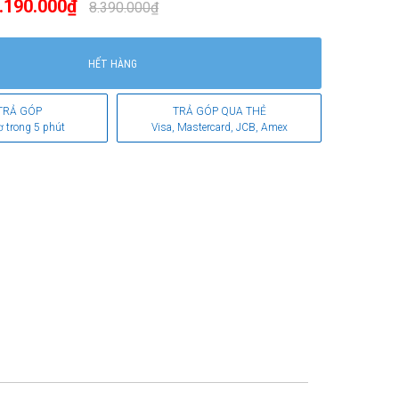
.190.000₫
8.390.000₫
HẾT HÀNG
TRẢ GÓP
TRẢ GÓP QUA THẺ
ơ trong 5 phút
Visa, Mastercard, JCB, Amex