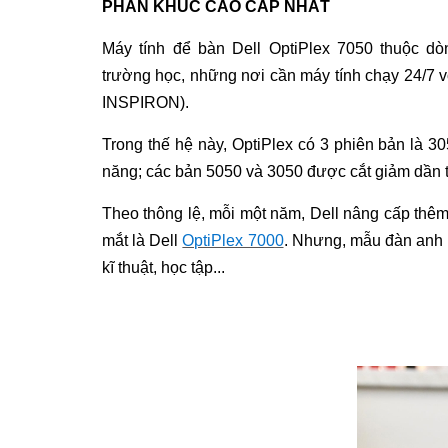
PHÂN KHÚC CAO CẤP NHẤT
Máy tính để bàn Dell OptiPlex 7050
thuộc dò
trường học, những nơi cần máy tính chạy 24/7 v
INSPIRON).
Trong thế hệ này, OptiPlex có 3 phiên bản là 30
năng; các bản 5050 và 3050 được cắt giảm dần t
Theo thông lệ, mỗi một năm, Dell nâng cấp thêm 
mắt là Dell
OptiPlex 7000
. Nhưng, mẫu đàn anh 
kĩ thuật, học tập...