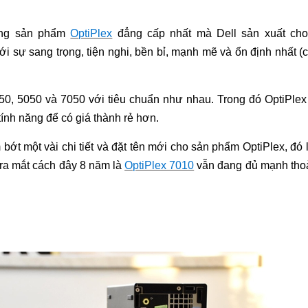
ng sản phẩm
O
ptiPlex
đẳng cấp nhất mà Dell sản xuất cho
ới sự sang trọng, tiện nghi, bền bỉ, mạnh mẽ và ổn định nhất 
50, 5050 và 7050 với tiêu chuẩn như nhau. Trong đó OptiPlex 7
ính năng để có giá thành rẻ hơn.
bớt một vài chi tiết và đặt tên mới cho sản phẩm OptiPlex, đó
ra mắt cách đây 8 năm là
OptiPlex 7010
vẫn đang đủ mạnh thoải