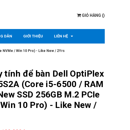
GIỎ HÀNG
(
)
G DẪN
GIỚI THIỆU
LIÊN HỆ
 NVMe / Win 10 Pro) - Like New / 2Yrs
 tính để bàn Dell OptiPlex
5S2A (Core i5-6500 / RAM
 New SSD 256GB M.2 PCIe
Win 10 Pro) - Like New /