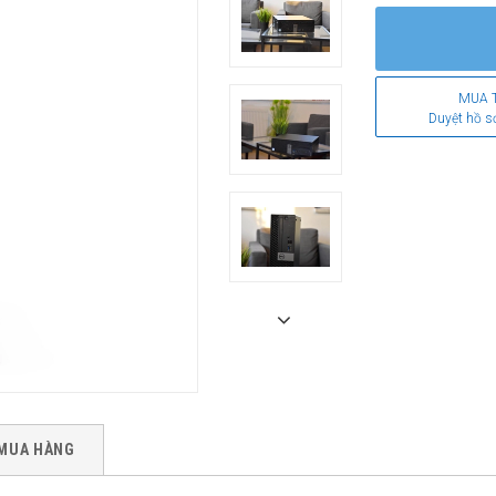
MUA 
Duyệt hồ s
MUA HÀNG