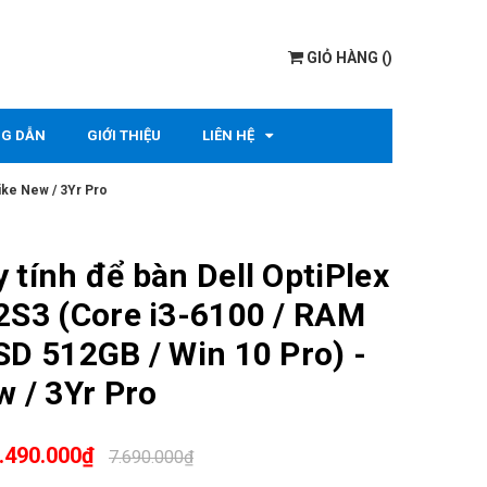
GIỎ HÀNG
(
)
G DẪN
GIỚI THIỆU
LIÊN HỆ
ike New / 3Yr Pro
 tính để bàn Dell OptiPlex
2S3 (Core i3-6100 / RAM
SD 512GB / Win 10 Pro) -
w / 3Yr Pro
.490.000₫
7.690.000₫