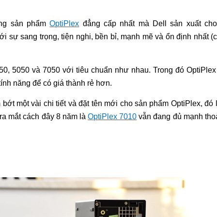
ng sản phẩm
O
ptiPlex
đẳng cấp nhất mà Dell sản xuất cho
ới sự sang trọng, tiện nghi, bền bỉ, mạnh mẽ và ổn định nhất 
50, 5050 và 7050 với tiêu chuẩn như nhau. Trong đó OptiPlex 7
ính năng để có giá thành rẻ hơn.
bớt một vài chi tiết và đặt tên mới cho sản phẩm OptiPlex, đó
ra mắt cách đây 8 năm là
OptiPlex 7010
vẫn đang đủ mạnh thoải