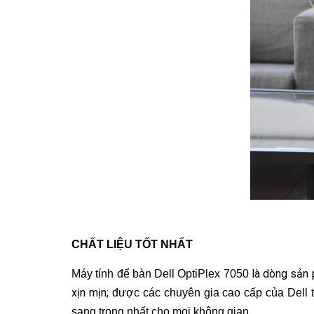
CHẤT LIỆU TỐT NHẤT
là dòng sản 
Máy tính để bàn Dell OptiPlex 7050
xịn mịn;
được các chuyên gia cao cấp của Dell thi
sang trọng nhất cho mọi không gian.