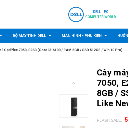
BỘ MÁY TÍNH DELL
MÀN HÌNH - PHỤ KIỆN
HƯỚN
ell OptiPlex 7050, E2S3 (Core i3-6100 / RAM 8GB / SSD 512GB / Win 10 Pro) - L
Cây máy
7050, E
8GB / S
Like Ne
5
FLASH SALE:
.