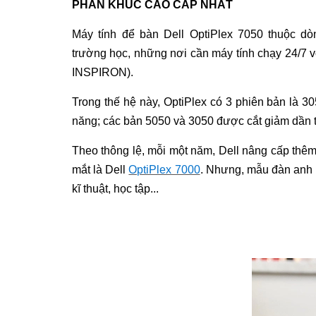
PHÂN KHÚC CAO CẤP NHẤT
Máy tính để bàn Dell OptiPlex 7050
thuộc dò
trường học, những nơi cần máy tính chạy 24/7 v
INSPIRON).
Trong thế hệ này, OptiPlex có 3 phiên bản là 30
năng; các bản 5050 và 3050 được cắt giảm dần t
Theo thông lệ, mỗi một năm, Dell nâng cấp thêm 
mắt là Dell
OptiPlex 7000
. Nhưng, mẫu đàn anh 
kĩ thuật, học tập...