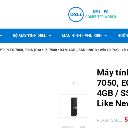
BỘ MÁY TÍNH DELL
MÀN HÌNH - PHỤ KIỆN
HƯỚN
OPTIPLEX 7050, E03S (Core i5-7500 / RAM 4GB / SSD 128GB / Win 10 Pro) - Lik
Máy tín
7050, E
4GB / S
Like Ne
5
FLASH SALE:
.