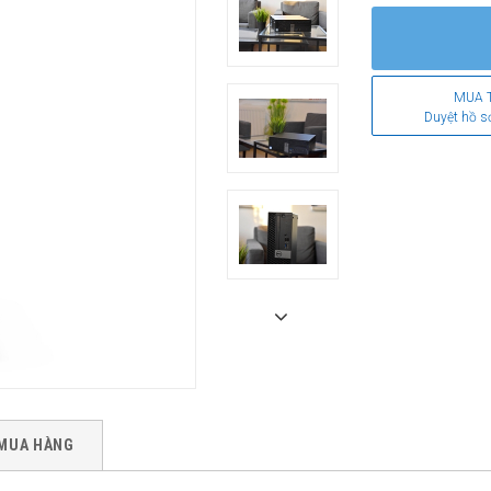
MUA 
Duyệt hồ s
MUA HÀNG