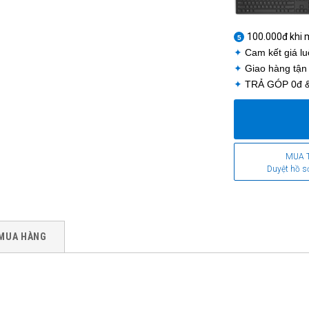
1
100.000đ khi
5
✦
Cam kết giá l
✦
Giao hàng tận
✦
TRẢ GÓP 0đ
&
MUA 
Duyệt hồ s
MUA HÀNG