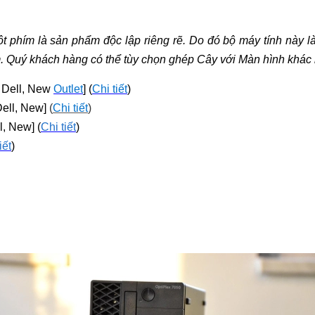
uột phím là sản phẩm độc lập riêng rẽ. Do đó bộ máy tính này
m. Quý khách hàng có thể tùy chọn ghép Cây với Màn hình khác 
g Dell, New
Outlet
] (
Chi tiết
)
ell, New]
(
Chi tiết
)
, New] (
Chi tiết
)
iết
)