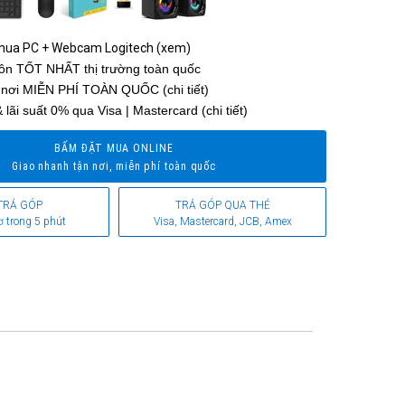
 mua PC + Webcam Logitech (xem)
uôn
TỐT NHẤT
thị trường toàn quốc
 nơi
MIỄN PHÍ TOÀN QUỐC
(chi tiết)
 lãi suất 0% qua Visa | Mastercard (chi tiết)
BẤM ĐẶT MUA ONLINE
Giao nhanh tận nơi, miễn phí toàn quốc
TRẢ GÓP
TRẢ GÓP QUA THẺ
ơ trong 5 phút
Visa, Mastercard, JCB, Amex