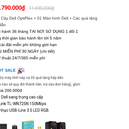
.790.000₫
11.690.000₫
 Cây Dell OptiPlex
+ 01 Màn hình Dell + Các quà tặng
dẫn
 hành 36 tháng TẠI NƠI SỬ DỤNG 1 đổi 1
thời gian bảo hành lên tới 5 năm
cài đặt miễn phí không giới hạn
hử
MIỄN PHÍ 30 NGÀY
(chi tiết)
ĩ thuật
24/7/365
miễn phí
OT SALE
Bộ máy tính này cả 05 quà tặng hấp dẫn
 nào sẽ quy đổi thành tiền, trừ vào đơn hàng), gồm:
giá 200.000đ
 Dell sang trọng cao cấp
-Link TL-WN725N 150Mbps
nhạc USB-Line 3.5 LED RGB