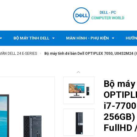
BỘ MÁY TÍNH DELL
MÀN HÌNH - PHỤ KIỆN
HƯỚN
MÀN DELL 24 E-SERIES
Bộ máy tính để bàn Dell OPTIPLEX 7050, U04S2M24 (
Bộ máy 
OPTIPL
i7-7700
256GB) 
FullHD 