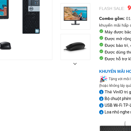
9
FLASH SALE:
.
Combo gồm:
01
khuyến mãi hấp 
Máy được bảo
Được mở rộng 
Được bảo trì, 
Được dùng t
Được hỗ trợ k
KHUYẾN MÃI H
Tặng với mỗi 
(hoặc không lấy quà
Thẻ VinID trị 
1
Bộ chuột phím
2
USB Wi-Fi TP
3
Loa nhỏ nghe 
4
1