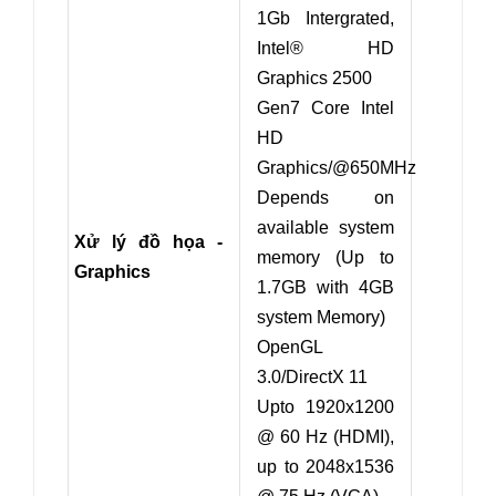
1Gb Intergrated,
Intel® HD
Graphics 2500
Gen7 Core Intel
HD
Graphics/@650MHz
Depends on
available system
Xử lý đồ họa -
memory (Up to
Graphics
1.7GB with 4GB
system Memory)
OpenGL
3.0/DirectX 11
Upto 1920x1200
@ 60 Hz (HDMI),
up to 2048x1536