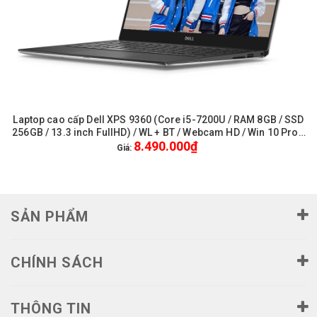
Laptop cao cấp Dell XPS 9360 (Core i5-7200U / RAM 8GB / SSD
256GB / 13.3 inch FullHD) / WL + BT / Webcam HD / Win 10 Pro -
8.490.000₫
Like New
Giá:
SẢN PHẨM
CHÍNH SÁCH
THÔNG TIN