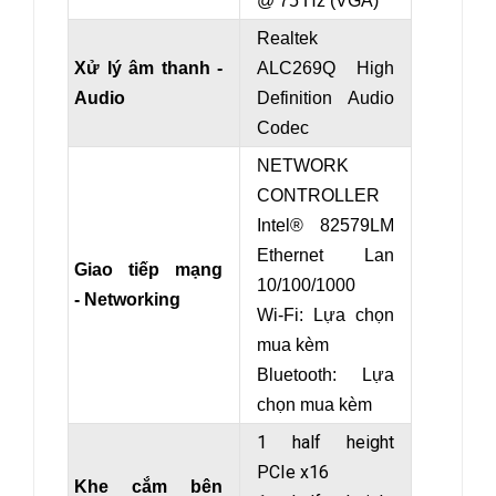
@ 75 Hz (VGA)
Realtek
Xử lý âm thanh -
ALC269Q High
Audio
Definition Audio
Codec
NETWORK
CONTROLLER
Intel® 82579LM
Ethernet Lan
Giao tiếp mạng
10/100/1000
- Networking
Wi-Fi: Lựa chọn
mua kèm
Bluetooth: Lựa
chọn mua kèm
1 half height
PCIe x16
Khe cắm bên