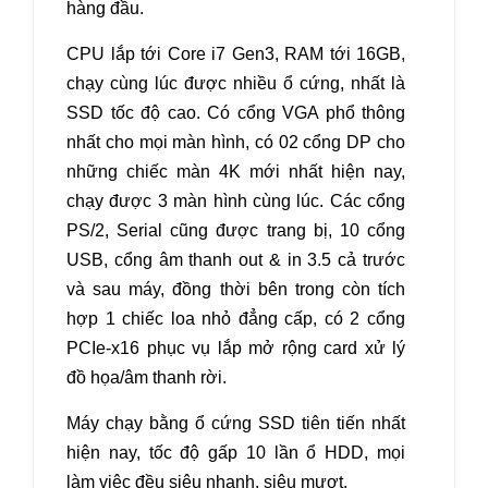
hàng đầu.
CPU lắp tới Core i7 Gen3, RAM tới 16GB,
chạy cùng lúc được nhiều ổ cứng, nhất là
SSD tốc độ cao. Có cổng VGA phổ thông
nhất cho mọi màn hình, có 02 cổng DP cho
những chiếc màn 4K mới nhất hiện nay,
chạy được 3 màn hình cùng lúc. Các cổng
PS/2, Serial cũng được trang bị, 10 cổng
USB, cổng âm thanh out & in 3.5 cả trước
và sau máy, đồng thời bên trong còn tích
hợp 1 chiếc loa nhỏ đẳng cấp, có 2 cổng
PCIe-x16 phục vụ lắp mở rộng card xử lý
đồ họa/âm thanh rời.
Máy chạy bằng ổ cứng SSD tiên tiến nhất
hiện nay, tốc độ gấp 10 lần ổ HDD, mọi
làm việc đều siêu nhanh, siêu mượt.