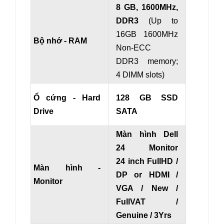
8 GB, 1600MHz,
DDR3
(Up to
16GB 1600MHz
Bộ nhớ - RAM
Non-ECC
DDR3 memory;
4 DIMM slots)
Ổ cứng - Hard
128 GB SSD
Drive
SATA
Màn hình Dell
24 Mon
itor
24
inch FullHD /
Màn hình -
DP or HDMI /
Monitor
VGA / New /
FullVAT /
Genuine / 3Yrs