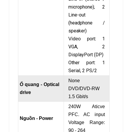
microphone); 2
Line-out
(headphone /
speaker)
1
Video port:
VGA, 2
DisplayPort (DP)
Other port: 1
Serial, 2 PS/2
None
Ổ quang - Optical
DVD/DVD-RW
drive
1.5 Gbit/s
240W Aticve
PFC. AC input
Nguồn - Power
Voltage Range:
90 - 264