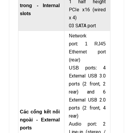
1 half height
trong - Internal
PCIe x16 (wired
slots
x 4)
03 SATA port
Network
port: 1 RJ45
Ethernet port
(rear)
4
USB ports:
External USB 3.0
ports (2 front, 2
rear) and 6
External USB 2.0
ports (2 front, 4
Các cổng kết nối
rear)
ngoài - External
2
Audio port:
ports
Line-in (stereo /