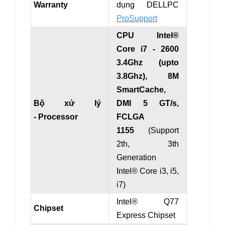
Warranty
dụng
DELLPC
ProSupport
CPU Intel®
Core
i7 - 2600
3.4Ghz
(upto
3.8Ghz)
, 8M
SmartCache,
Bộ xử lý
DMI 5 GT/s,
- Processor
FCLGA
1155
(
Support
2th, 3th
Generation
Intel®
Core i3, i5,
i7)
Intel® Q77
Chipset
Express Chipset