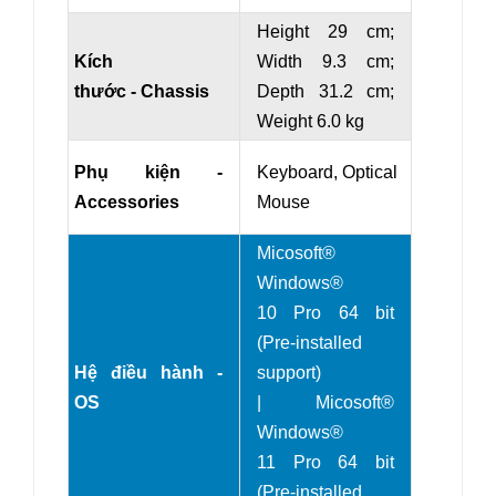
Height 29 cm;
Kích
Width 9.3 cm;
thước - Chassis
Depth 31.2 cm;
Weight 6.0 kg
Phụ kiện -
Keyboard, Optical
Accessories
Mouse
Micosoft®
Windows®
10 Pro 64 bit
(Pre-installed
Hệ điều hành -
support)
OS
| Micosoft®
Windows®
11 Pro 64 bit
(Pre-installed