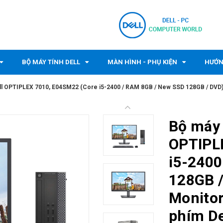
BỘ MÁY TÍNH DELL
MÀN HÌNH - PHỤ KIỆN
HƯỚN
ll OPTIPLEX 7010, E04SM22 (Core i5-2400 / RAM 8GB / New SSD 128GB / DVD) / 
Bộ máy 
OPTIPL
i5-2400
128GB /
Monitor
phím De