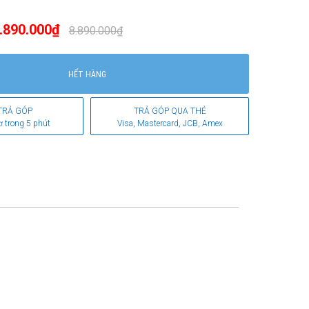
.890.000₫
8.890.000₫
HẾT HÀNG
TRẢ GÓP
TRẢ GÓP QUA THẺ
ơ trong 5 phút
Visa, Mastercard, JCB, Amex