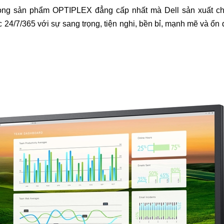
òng sản phẩm OPTIPLEX đẳng cấp nhất mà Dell sản xuất ch
 24/7/365 với sự sang trọng, tiện nghi, bền bỉ, mạnh mẽ và ổn 