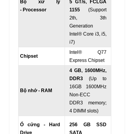
Bộ xử lý
5 GT/s, FCLGA
- Processor
1155
(
Support
2th, 3th
Generation
Intel®
Core i3, i5,
i7)
Intel® Q77
Chipset
Express Chipset
4 GB, 1600MHz,
DDR3
(Up to
16GB 1600MHz
Bộ nhớ - RAM
Non-ECC
DDR3 memory;
4 DIMM slots)
Ổ cứng - Hard
256 GB SSD
Drive
SATA