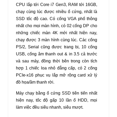
CPU lắp tới Core i7 Gen3, RAM tới 16GB,
chạy cùng lúc được nhiều ổ cứng, nhất là
SSD tốc độ cao. Có cổng VGA phổ thông
nhất cho mọi màn hình, có 02 cổng DP cho
những chiếc màn 4K mới nhất hiện nay,
chạy được 3 màn hình cùng lúc. Các cổng
PS/2, Serial cũng được trang bị, 10 cổng
USB, cổng âm thanh out & in 3.5 cả trước
và sau máy, đồng thời bên trong còn tích
hợp 1 chiếc loa nhỏ đẳng cấp, có 2 cổng
PCIe-x16 phục vụ lắp mở rộng card xử lý
đồ họa/âm thanh rời.
Máy chạy bằng ổ cứng SSD tiên tiến nhất
hiện nay, tốc độ gấp 10 lần ổ HDD, mọi
làm việc đều siêu nhanh, siêu mượt.