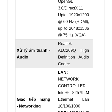
OpenGL
3.0/DirectX 11
Upto 1920x1200
@ 60 Hz (HDMI),
up to 2048x1536
@ 75 Hz (VGA)
Realtek
Xử lý âm thanh -
ALC269Q High
Audio
Definition Audio
Codec
LAN:
NETWORK
CONTROLLER
Intel® 82579LM
Giao tiếp mạng
Ethernet Lan
- Networking
10/100/1000