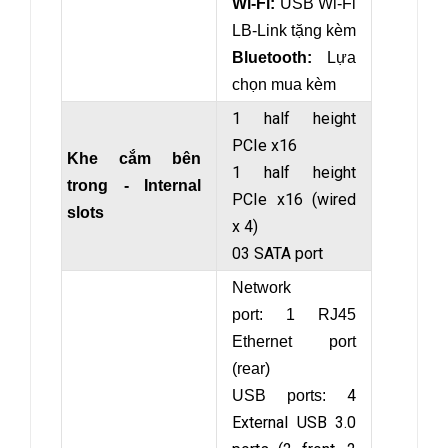
Wi-Fi:
USB Wi-Fi
LB-Link tặng kèm
Bluetooth:
Lựa
chọn mua kèm
1 half height
PCIe x16
Khe cắm bên
1 half height
trong - Internal
PCIe x16 (wired
slots
x 4)
03 SATA port
Network
port: 1 RJ45
Ethernet port
(rear)
4
USB ports:
External USB 3.0