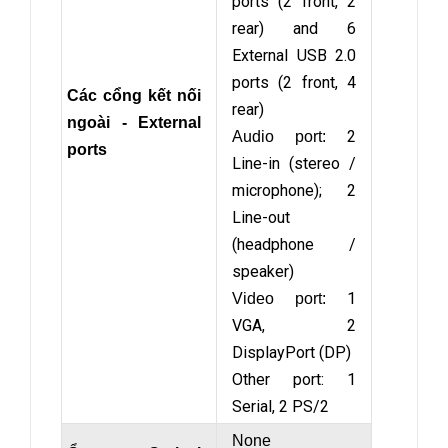
ports (2 front, 2
rear) and 6
External USB 2.0
ports (2 front, 4
Các cổng kết nối
rear)
ngoài - External
2
Audio port:
ports
Line-in (stereo /
microphone); 2
Line-out
(headphone /
speaker)
1
Video port:
VGA, 2
DisplayPort (DP)
Other port: 1
Serial, 2 PS/2
None