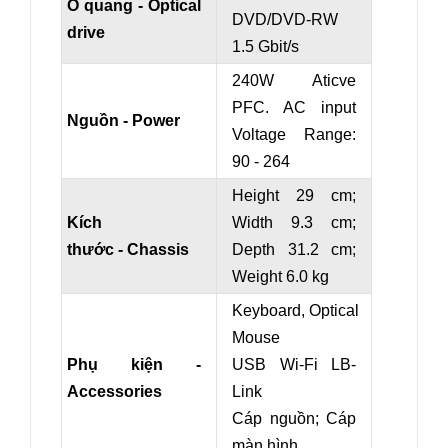
Ổ quang - Optical
DVD/DVD-RW
drive
1.5 Gbit/s
240W Aticve
PFC. AC input
Nguồn - Power
Voltage Range:
90 - 264
Height 29 cm;
Kích
Width 9.3 cm;
thước - Chassis
Depth 31.2 cm;
Weight 6.0 kg
Keyboard, Optical
Mouse
Phụ kiện -
USB Wi-Fi LB-
Accessories
Link
Cáp nguồn; Cáp
màn hình