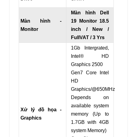
Màn hình Dell
Màn hình -
19 Monitor 18.5
Monitor
inch / New /
FullVAT / 3 Yrs
1Gb Intergrated,
Intel® HD
Graphics 2500
Gen7 Core Intel
HD
Graphics/@650MHz
Depends on
available system
Xử lý đồ họa -
memory (Up to
Graphics
1.7GB with 4GB
system Memory)