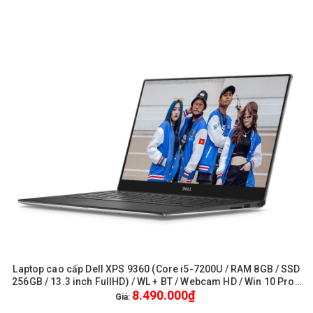
Laptop cao cấp Dell XPS 9360 (Core i5-7200U / RAM 8GB / SSD
256GB / 13.3 inch FullHD) / WL + BT / Webcam HD / Win 10 Pro -
8.490.000₫
Like New
Giá: