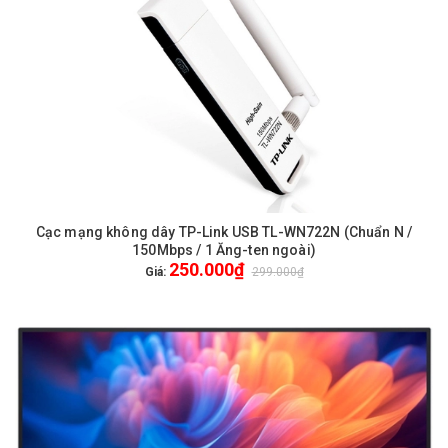
Cạc mạng không dây TP-Link USB TL-WN722N (Chuẩn N /
150Mbps / 1 Ăng-ten ngoài)
250.000₫
Giá:
299.000₫