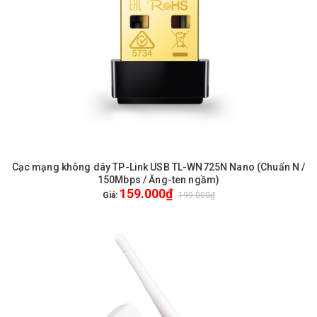
Cạc mạng không dây TP-Link USB TL-WN725N Nano (Chuẩn N /
150Mbps / Ăng-ten ngầm)
159.000₫
Giá:
199.000₫