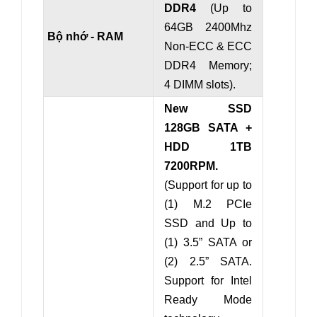
DDR4
(Up to
64GB 2400Mhz
Bộ nhớ - RAM
Non-ECC & ECC
DDR4 Memory;
4 DIMM slots).
New SSD
128GB SATA +
HDD 1TB
7200RPM.
(Support for up to
(1) M.2 PCIe
SSD and Up to
(1) 3.5” SATA or
(2) 2.5” SATA.
Support for Intel
Ready Mode