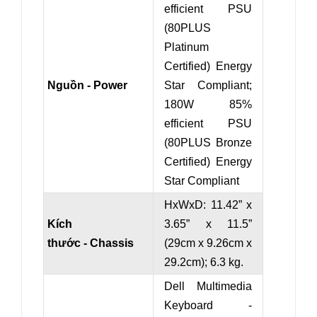
efficient PSU
(80PLUS
Platinum
Certified) Energy
Nguồn - Power
Star Compliant;
180W 85%
efficient PSU
(80PLUS Bronze
Certified) Energy
Star Compliant
HxWxD: 11.42” x
Kích
3.65” x 11.5”
thước - Chassis
(29cm x 9.26cm x
29.2cm); 6.3 kg.
Dell Multimedia
Keyboard -