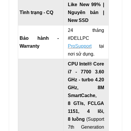
Like New 99% |
Tình trạng - CQ
Nguyên bản |
New SSD
24 tháng
Bảo hành -
#DELLPC
Warranty
ProSupport
tại
nơi sử dụng.
CPU Intel® Core
i7 - 7700
3.60
GHz
- turbo 4.20
GHz
, 8M
SmartCache,
8 GT/s, FCLGA
1151, 4 lõi,
8 luồng
(Support
7th Generation