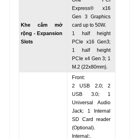
Express® x16
Gen 3 Graphics
Khe cắm mở
card up to 50W.
rộng - Expansion
1 half height
Slots
PCIe x16 Gen3;
1 half height
PCIe x4 Gen 3; 1
M.2 (22x80mm).
Front:
2 USB 2.0; 2
USB 3.0; 1
Universal Audio
Jack; 1 Internal
SD Card reader
(Optional).
Internal:.