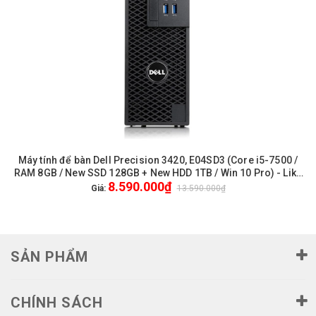
Máy tính để bàn Dell Precision 3420, E04SD3 (Core i5-7500 /
RAM 8GB / New SSD 128GB + New HDD 1TB / Win 10 Pro) - Like
8.590.000₫
New / 2Yrs
Giá:
13.590.000₫
SẢN PHẨM
CHÍNH SÁCH