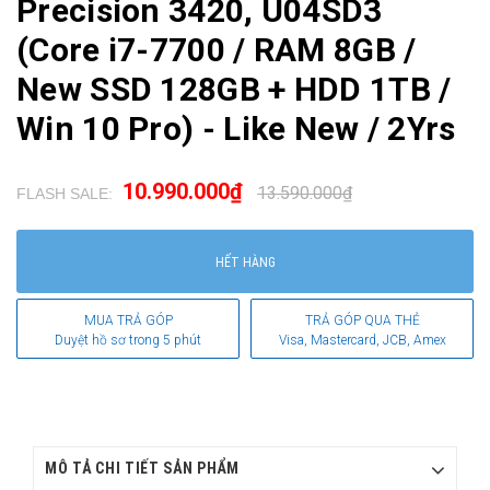
Precision 3420, U04SD3
(Core i7-7700 / RAM 8GB /
New SSD 128GB + HDD 1TB /
Win 10 Pro) - Like New / 2Yrs
10.990.000₫
13.590.000₫
FLASH SALE:
.
HẾT HÀNG
MUA TRẢ GÓP
TRẢ GÓP QUA THẺ
Duyệt hồ sơ trong 5 phút
Visa, Mastercard, JCB, Amex
MÔ TẢ CHI TIẾT SẢN PHẨM