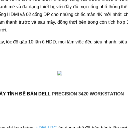
ạnh mẽ và đa dạng thiết bị, với đầy đủ mọi cổng phổ thông thế
ổng HDMI và 02 cổng DP cho những chiếc màn 4K mới nhất, ch
âm thanh trước và sau máy, đồng thời bên trong còn tích hợp
rời.
y, tốc độ gấp 10 lần ổ HDD, mọi làm việc đều siêu nhanh, siêu
ÁY TÍNH ĐỂ BÀN DELL
PRECISION 3420 WORKSTATION
hông chỉ bán hàng,
#DELLPC
áp dụng chế độ bảo hành tận nơ