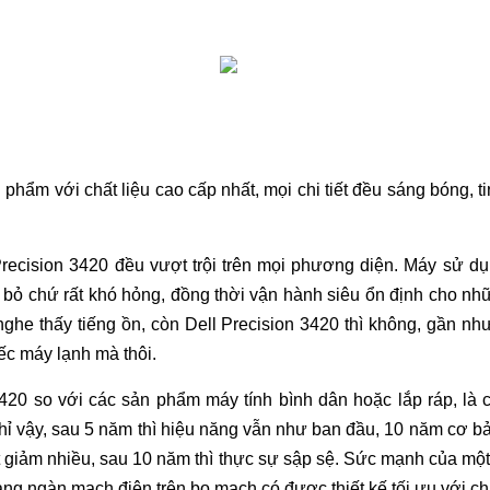
 phẩm với chất liệu cao cấp nhất, mọi chi tiết đều sáng bóng, 
recision 3420 đều vượt trội trên mọi phương diện. Máy sử dụ
ới bỏ chứ rất khó hỏng, đồng thời vận hành siêu ổn định cho n
nghe thấy tiếng ồn, còn Dell Precision 3420 thì không, gần nh
ếc máy lạnh mà thôi.
420 so với các sản phẩm máy tính bình dân hoặc lắp ráp, là c
ỉ vậy, sau 5 năm thì hiệu năng vẫn như ban đầu, 10 năm cơ bản
giảm nhiều, sau 10 năm thì thực sự sập sệ. Sức mạnh của một 
ng ngàn mạch điện trên bo mạch có được thiết kế tối ưu với chấ