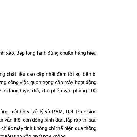
tinh xảo, đẹp long lanh đúng chuẩn hàng hiệu
ng chất liệu cao cấp nhất đem tới sự bền bỉ
hững công việc quan trọng cần máy hoạt động
ư im lặng tuyệt đối, cho phép văn phòng 100
ùng một bộ vi xử lý và RAM, Dell Precision
 vẫn thế, còn dòng bình dân, lắp ráp thì sau
chiếc máy tính không chỉ thể hiện qua thông
t liệu tinh xảo nhất hay không.