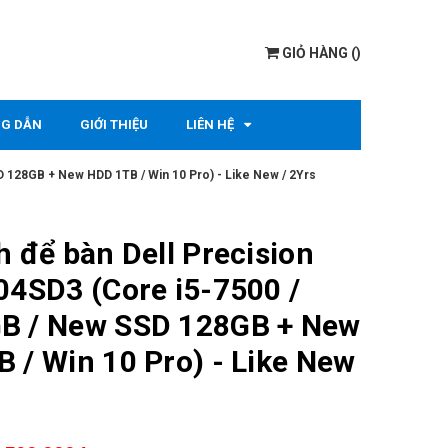
GIỎ HÀNG
(
)
G DẪN
GIỚI THIỆU
LIÊN HỆ
D 128GB + New HDD 1TB / Win 10 Pro) - Like New / 2Yrs
h để bàn Dell Precision
04SD3 (Core i5-7500 /
B / New SSD 128GB + New
 / Win 10 Pro) - Like New