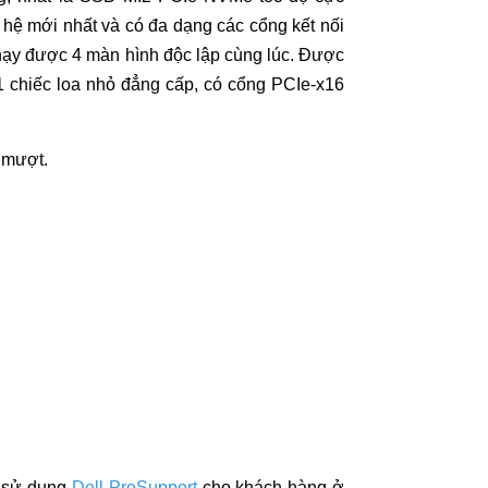
 hệ mới nhất và có đa dạng các cổng kết nối
ạy được 4 màn hình độc lập cùng lúc. Được
 1 chiếc loa nhỏ đẳng cấp, có cổng PCIe-x16
 mượt.
i sử dụng
Dell ProSupport
cho khách hàng ở