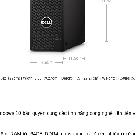
1.42” (29cm)
| Width: 3.65” (9.27cm) | Depth: 11.5” (29.21cm) | Weight: 11.68lbs (5
indows 10 bản quyền cùng các tính năng công nghệ tiên tiến 
iệm, RAM tới 64GB DDR4, chạy cùng lúc được nhiều ổ cứn