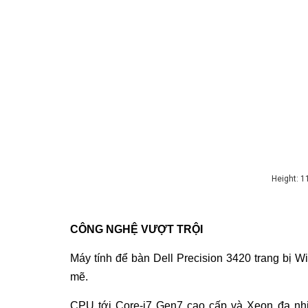
Height: 1
CÔNG NGHỆ VƯỢT TRỘI
Máy tính để bàn
Dell Precision 3420 trang bị W
mẽ.
CPU tới Core-i7 Gen7 cao cấp và Xeon đa nh