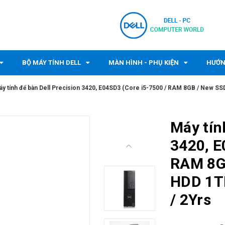
BỘ MÁY TÍNH DELL
MÀN HÌNH - PHỤ KIỆN
HƯỚN
áy tính để bàn Dell Precision 3420, E04SD3 (Core i5-7500 / RAM 8GB / New SS
Máy tín
3420, E
RAM 8G
HDD 1TB
/ 2Yrs