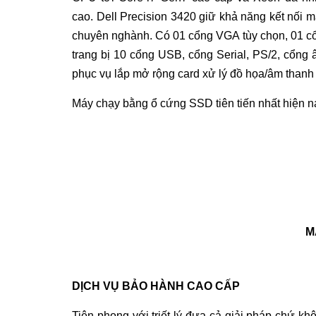
cao. Dell Precision 3420 giữ khả năng kết nối m
chuyên nghành. Có 01 cổng VGA tùy chọn, 01 c
trang bị 10 cổng USB, cổng Serial, PS/2, cổng 
phục vụ lắp mở rộng card xử lý đồ họa/âm thanh 
Máy chạy bằng ổ cứng SSD tiên tiến nhất hiện na
M
DỊCH VỤ BẢO HÀNH CAO CẤP
Tiên phong với triết lý đưa cả giải pháp chứ k