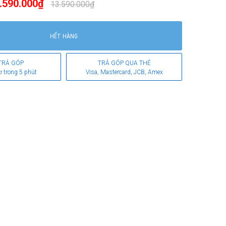
.590.000₫
13.590.000₫
HẾT HÀNG
TRẢ GÓP
TRẢ GÓP QUA THẺ
ơ trong 5 phút
Visa, Mastercard, JCB, Amex