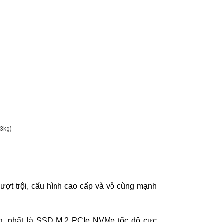
.3kg)
vượt trội, cấu hình cao cấp và vô cùng mạnh
g, nhất là SSD M.2 PCIe NVMe tốc độ cực