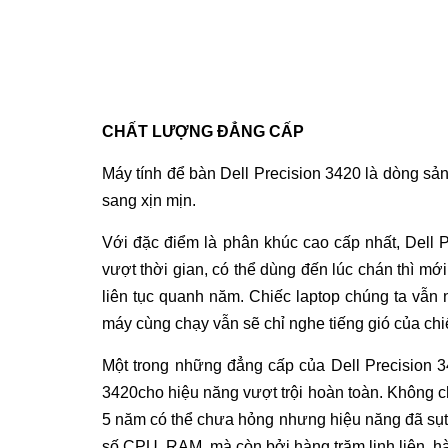
CHẤT LƯỢNG ĐẲNG CẤP
Máy tính để bàn
Dell Precision 3420 là dòng sản
sang xịn mịn.
Với đặc điểm là phân khúc cao cấp nhất, Dell P
vượt thời gian, có thể dùng đến lúc chán thì m
liên tục quanh năm. Chiếc laptop chúng ta vẫn 
máy cùng chạy vẫn sẽ chỉ nghe tiếng gió của chi
Một trong những đẳng cấp của Dell Precision 3
3420cho hiệu năng vượt trội hoàn toàn. Không ch
5 năm có thể chưa hỏng nhưng hiệu năng đã sụt 
số CPU, RAM, mà còn bởi hàng trăm linh liện, hà