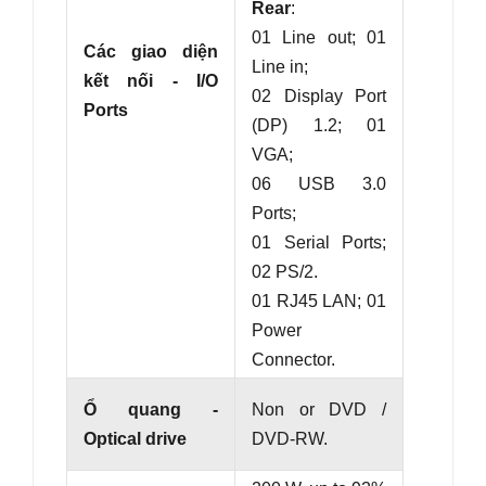
Rear
:
01 Line out; 01
Các giao diện
Line in;
kết nối - I/O
02 Display Port
Ports
(DP) 1.2; 01
VGA;
06 USB 3.0
Ports;
01 Serial Ports;
02 PS/2.
01 RJ45 LAN; 01
Power
Connector.
Ổ quang -
Non or DVD /
Optical drive
DVD-RW.