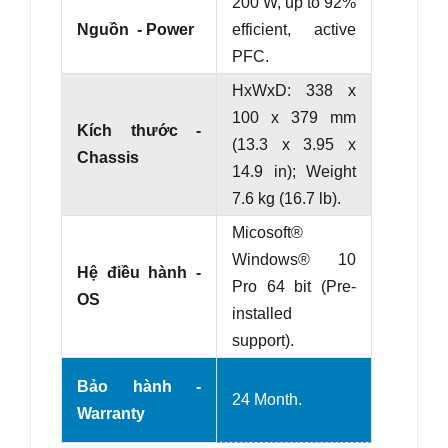
200 W, up to 92%
Nguồn - Power
efficient, active
PFC.
HxWxD: 338 x
100 x 379 mm
Kích thước -
(13.3 x 3.95 x
Chassis
14.9 in)
; Weight
7.6 kg (16.7 lb)
.
Micosoft®
Windows® 10
Hệ điều hành -
Pro 64 bit (Pre-
OS
installed
support).
Bảo hành -
24 Month.
Warranty