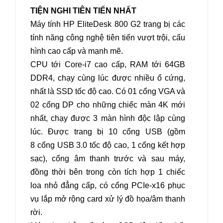
TIỆN NGHI TIÊN TIẾN NHẤT
Máy tính HP EliteDesk 800 G2 trang bị các
tính năng công nghệ tiên tiến vượt trội, cấu
hình cao cấp và mạnh mẽ.
CPU tới Core-i7 cao cấp, RAM tới 64GB
DDR4, chạy cùng lúc được nhiều ổ cứng,
nhất là SSD tốc độ cao. Có 01 cổng VGA và
02 cổng DP cho những chiếc màn 4K mới
nhất, chạy được 3 màn hình độc lập cùng
lúc. Được trang bị 10 cổng USB (gồm
8 cổng USB 3.0 tốc độ cao, 1 cổng kết hợp
sạc), cổng âm thanh trước và sau máy,
đồng thời bên trong còn tích hợp 1 chiếc
loa nhỏ đẳng cấp, có cổng PCIe-x16 phục
vụ lắp mở rộng card xử lý đồ họa/âm thanh
rời.