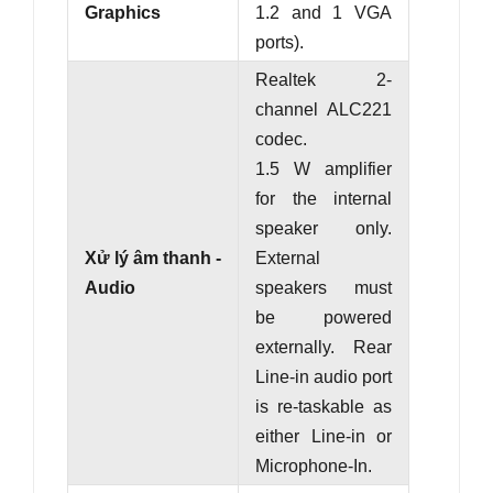
Graphics
1.2 and
1 VGA
ports
).
Realtek 2-
channel ALC221
codec.
1.5 W amplifier
for the internal
speaker only.
Xử lý âm thanh -
External
Audio
speakers must
be powered
externally. Rear
Line-in audio port
is re-taskable as
either Line-in or
Microphone-In.