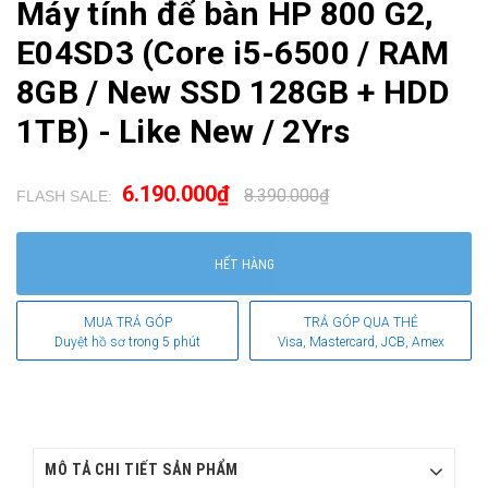
Máy tính để bàn HP 800 G2,
E04SD3 (Core i5-6500 / RAM
8GB / New SSD 128GB + HDD
1TB) - Like New / 2Yrs
6.190.000₫
8.390.000₫
FLASH SALE:
.
HẾT HÀNG
MUA TRẢ GÓP
TRẢ GÓP QUA THẺ
Duyệt hồ sơ trong 5 phút
Visa, Mastercard, JCB, Amex
MÔ TẢ CHI TIẾT SẢN PHẨM