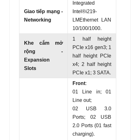
Integrated
Giao tiếp mạng -
Intel®
i219
-
Networking
LM
Ethernet LAN
10/100/1000
.
1 half height
Khe cắm mở
PCIe x16 gen3
; 1
rộng -
half height PCIe
Expansion
x
4
; 2
half height
Slots
PCIe x1
; 3 SATA.
Front
:
01 Line in; 01
Line out;
02 USB 3.0
Ports; 02 USB
2.0 Ports (01 fast
charging).