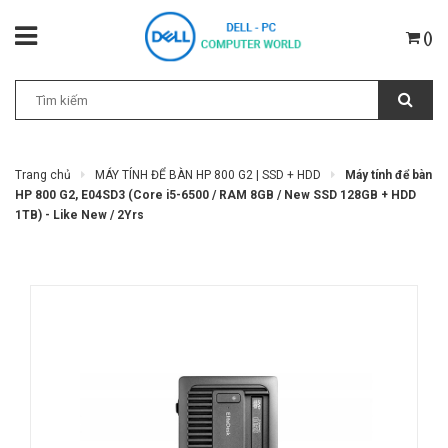
(
)
Trang chủ
MÁY TÍNH ĐỂ BÀN HP 800 G2 | SSD + HDD
Máy tính để bàn
HP 800 G2, E04SD3 (Core i5-6500 / RAM 8GB / New SSD 128GB + HDD
1TB) - Like New / 2Yrs