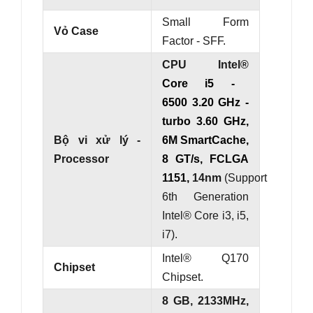
Small Form
Vỏ Case
Factor - SFF.
CPU Intel®
Core i5 -
6500 3.20 GHz -
turbo 3.60 GHz,
Bộ vi xử lý -
6M SmartCache,
Processor
8 GT/s, FCLGA
1151,
14nm
(Support
6th Generation
Intel® Core i3, i5,
i7).
Intel® Q170
Chipset
Chipset.
8 GB, 2133MHz,