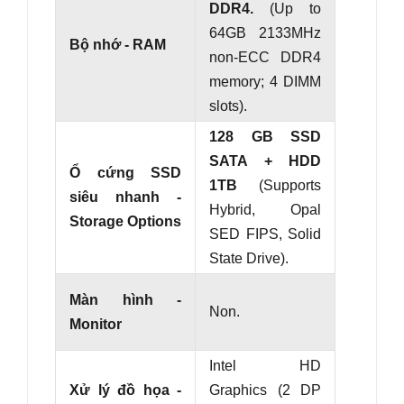
DDR4.
(Up to
64GB 2133MHz
Bộ nhớ - RAM
non-ECC DDR4
memory; 4 DIMM
slots).
128 GB SSD
SATA + HDD
Ổ cứng SSD
1TB
(
Supports
siêu nhanh -
Hybrid, Opal
Storage Options
SED FIPS, Solid
State Drive
).
Màn hình -
Non.
Monitor
Intel HD
Xử lý đồ họa -
Graphics (2 DP