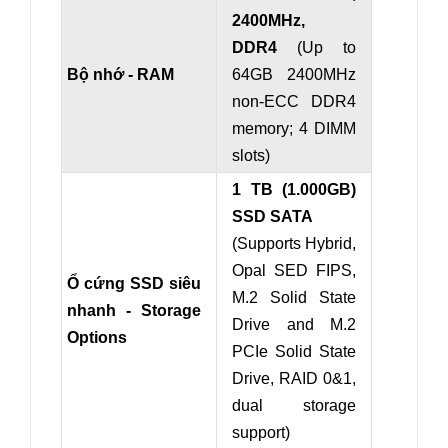
2400MHz,
DDR4
(Up to
Bộ nhớ - RAM
64GB 2400MHz
non-ECC DDR4
memory; 4 DIMM
slots)
1 TB (1.000GB)
SSD SATA
(
Supports Hybrid,
Opal SED FIPS,
Ổ cứng SSD siêu
M.2 Solid State
nhanh - Storage
Drive and M.2
Options
PCIe Solid State
Drive,
RAID
0
&
1,
dual storage
support
)