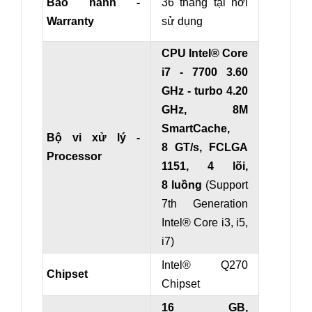
Bảo hành -
36 tháng tại nơi
Warranty
sử dụng
CPU Intel® Core
i7 - 7700 3.60
GHz - turbo 4.20
GHz, 8M
SmartCache,
Bộ vi xử lý -
8 GT/s, FCLGA
Processor
1151, 4 lõi,
8 luồng
(Support
7th Generation
Intel® Core i3, i5,
i7)
Intel® Q270
Chipset
Chipset
16 GB,