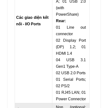
A; 01 USB 2.0
(
with
PowerShare
)
Các giao diện kết
Rear:
nối - I/O Ports
01 Line out
connector
02 Display Port
(DP) 1.2; 01
HDMI 1.4
04 USB 3.1
Gen1 Type-A
02 USB 2.0 Ports
01 Serial Ports;
02 PS/2
01 RJ45 LAN; 01
Power Connector
Non (optional: