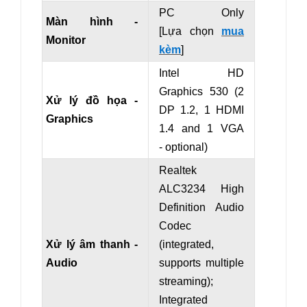
PC Only
Màn hình -
[Lựa chọn
mua
Monitor
kèm
]
Intel HD
Graphics 530 (2
Xử lý đồ họa -
DP 1.2, 1 HDMI
Graphics
1.4 and
1 VGA
- optional
)
Realtek
ALC3234 High
Definition Audio
Codec
Xử lý âm thanh -
(integrated,
Audio
supports multiple
streaming);
Integrated