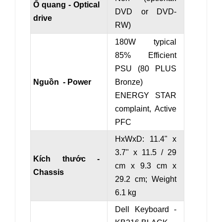
Ổ quang - Optical
DVD or DVD-
drive
RW)
180W typical
85% Efficient
PSU (80 PLUS
Nguồn - Power
Bronze)
ENERGY STAR
complaint, Active
PFC
HxWxD: 11.4" x
3.7" x 11.5 / 29
Kích thước -
cm x 9.3 cm x
Chassis
29.2 cm
; Weight
6.1 kg
Dell Keyboard -