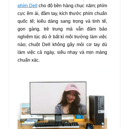
phím Dell
cho độ bền hàng chục năm; phím
cực êm ái, đầm tay, kích thước phím chuẩn
quốc tế; kiểu dáng sang trọng và tinh tế,
gọn gàng, trẻ trung mà vẫn đảm bảo
nghiêm túc dù ở bất kì môi trường làm việc
nào; chuột Dell không gây mỏi cơ tay dù
làm việc cả ngày, siêu nhạy và mịn màng
chuẩn xác.