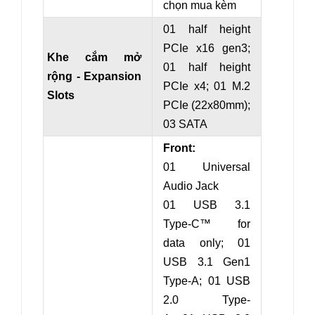
chọn mua kèm
01 half height
PCIe x16 gen3
;
Khe cắm mở
01 half height
rộng - Expansion
PCIe x
4
; 0
1 M.2
Slots
PCIe (22x80mm);
03 SATA
Front:
01 Universal
Audio Jack
01 USB 3.1
Type-C™ for
data only; 01
USB 3.1 Gen1
Type-A; 01 USB
2.0 Type-