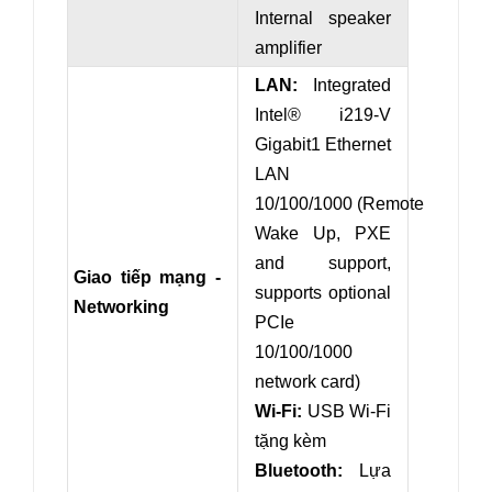
Internal speaker
amplifier
LAN:
Integrated
Intel® i219-V
Gigabit1 Ethernet
LAN
10/100/1000 (Remote
Wake Up, PXE
and support,
Giao tiếp mạng -
s
upports optional
Networking
PCIe
10/100/1000
network card)
Wi-Fi:
USB Wi-Fi
tặng kèm
Bluetooth:
Lựa