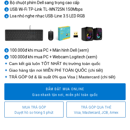
Bộ chuột phím Dell sang trọng cao cấp
2
USB Wi-Fi TP-Link TL-WN725N 150Mbps
3
Loa nhỏ nghe nhạc USB-Line 3.5 LED RGB
4
1
1
100.000đ khi mua PC + Màn hình Dell (xem)
5
100.000đ khi mua PC + Webcam Logitech (xem)
6
✦
Cam kết giá luôn
TỐT NHẤT
thị trường toàn quốc
✦
Giao hàng tận nơi
MIỄN PHÍ TOÀN QUỐC
(chi tiết)
✦
TRẢ GÓP 0đ
& lãi suất 0% qua Visa | Mastercard (chi tiết)
BẤM ĐẶT MUA ONLINE
Giao nhanh tận nơi, miễn phí toàn quốc
MUA TRẢ GÓP
TRẢ GÓP QUA THẺ
Duyệt hồ sơ trong 5 phút
Visa, Mastercard, JCB, Amex