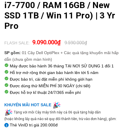
i7-7700 / RAM 16GB / New
SSD 1TB / Win 11 Pro) | 3 Yr
Pro
9.090.000₫
9.590.000₫
FLASH SALE:
.
SP gồm:
01 Cây Dell OptiPlex
+
Các quà tặng khuyến mãi hấp
dẫn
(chưa gồm màn hình)
Máy được bảo hành 36 tháng TẠI NƠI SỬ DỤNG 1 đổi 1
Hỗ trợ mở rộng thời gian bảo hành lên tới 5 năm
Được bảo trì, cài đặt miễn phí không giới hạn
Được dùng thử
MIỄN PHÍ 30 NGÀY
(chi tiết)
Được hỗ trợ kĩ thuật
24/7/365
miễn phí
KHUYẾN MÃI HOT SALE
Tặng với mỗi Cây máy tính này cả 06 quà tặng hấp dẫn
(hoặc không lấy quà nào sẽ quy đổi thành tiền, trừ vào đơn hàng), gồm:
Thẻ VinID trị giá 200.000đ
1