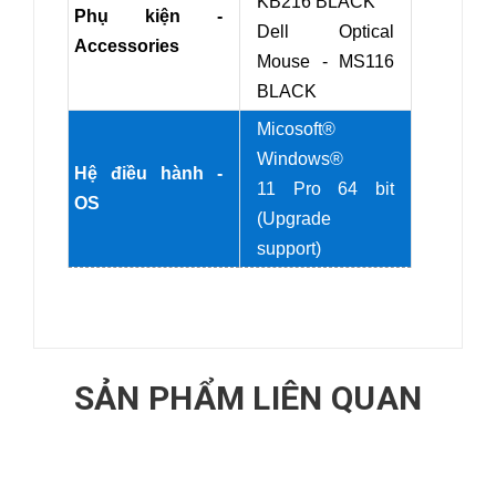
KB216 BLACK
Phụ kiện -
Dell Optical
Accessories
Mouse - MS116
BLACK
Micosoft®
Windows®
Hệ điều hành -
11 Pro 64 bit
OS
(Upgrade
support)
SẢN PHẨM LIÊN QUAN