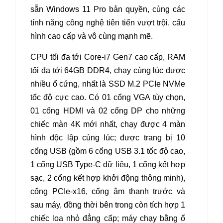
sẵn Windows 11 Pro bản quyền, cùng các
tính năng công nghệ tiên tiến vượt trội, cấu
hình cao cấp và vô cùng mạnh mẽ.
CPU tối đa tới Core-i7 Gen7 cao cấp, RAM
tối đa tới 64GB DDR4, chạy cùng lúc được
nhiều ổ cứng, nhất là SSD M.2 PCIe NVMe
tốc độ cực cao. Có 01 cổng VGA tùy chọn,
01 cổng HDMI và 02 cổng DP cho những
chiếc màn 4K mới nhất, chạy được 4 màn
hình độc lập cùng lúc; được trang bị 10
cổng USB (gồm 6 cổng USB 3.1 tốc độ cao,
1 cổng USB Type-C dữ liệu, 1 cổng kết hợp
sạc, 2 cổng kết hợp khởi động thông minh),
cổng PCIe-x16, cổng âm thanh trước và
sau máy, đồng thời bên trong còn tích hợp 1
chiếc loa nhỏ đẳng cấp; máy chạy bằng ổ