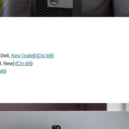
 Dell,
New Outlet
] (
Chi tiết
)
, New] (
Chi tiết
)
iết
)