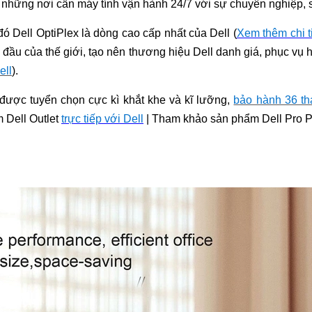
những nơi cần máy tính vận hành 24/7 với sự chuyên nghiệp, sa
đó Dell OptiPlex là dò
ng cao cấp nhất của Dell (
Xem thêm chi ti
đầu của thế giới, tạo nên thương hiệu Dell dan
h giá, phục vụ 
ell
).
được tuyển chọn cực kì khắt khe và kĩ lưỡng,
bảo hành 36 thá
 Dell Outlet
trực tiếp với Dell
| Tham khảo sản phẩm Dell Pro P