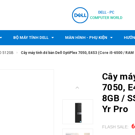
BỘ MÁY TÍNH DELL
MÀN HÌNH - PHỤ KIỆN
HƯỚN
SD 512GB
Cây máy tính để bàn Dell OptiPlex 7050, E4S3 (Core i5-6500 / RAM 
Cây máy
7050, E
8GB / S
Yr Pro
6
FLASH SALE:
.