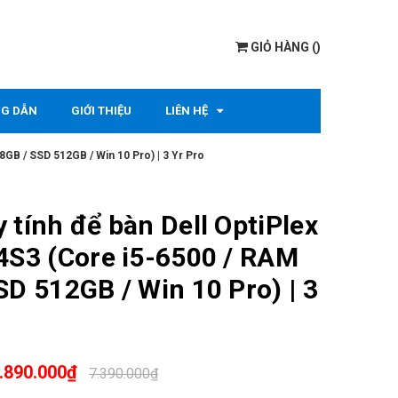
GIỎ HÀNG
(
)
G DẪN
GIỚI THIỆU
LIÊN HỆ
8GB / SSD 512GB / Win 10 Pro) | 3 Yr Pro
 tính để bàn Dell OptiPlex
4S3 (Core i5-6500 / RAM
SD 512GB / Win 10 Pro) | 3
.890.000₫
7.390.000₫