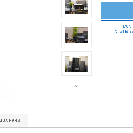
MUA 
Duyệt hồ s
MUA HÀNG