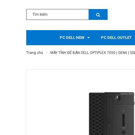
PC DELL NEW
PC DELL OUTLET
Trang chủ
MÁY TÍNH ĐỂ BÀN DELL OPTIPLEX 7050 | GEN6 | S