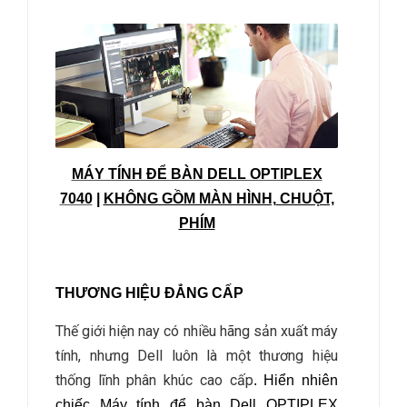
MÁY TÍNH ĐỂ BÀN DELL OPTIPLEX
7040
|
KHÔNG GỒM MÀN HÌNH,
CHUỘT,
PHÍM
THƯƠNG HIỆU ĐẲNG CẤP
Thế giới hiện nay có nhiều hãng sản xuất máy
tính, nhưng Dell luôn là một thương hiệu
thống lĩnh phân khúc cao cấp
. Hiển nhiên
chiếc Máy tính để bàn
Dell OPTIPLEX