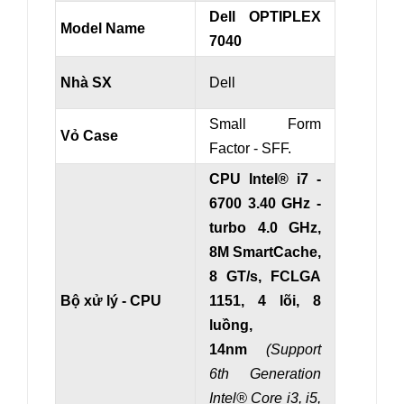
Dell OPTIPLEX
Model Name
7040
Nhà SX
Dell
Small Form
Vỏ Case
Factor - SFF.
CPU Intel® i7 -
6700 3.40 GHz
-
turbo 4.0 GHz
,
8M SmartCache,
8 GT/s, FCLGA
Bộ xử lý - CPU
1151, 4 lõi, 8
luồng,
14nm
(Support
6th Generation
Intel
® Core i3, i5,