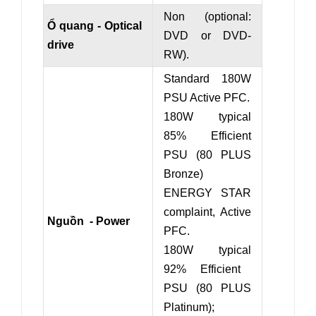
Non (
optional:
Ổ quang - Optical
DVD or DVD-
drive
RW).
Standard 180W
PSU
Active PFC.
180W
typical
85% Efficient
PSU (80
PLUS
Bronze)
ENERGY STAR
complaint, Active
Nguồn - Power
PFC.
180W
typical
92% Efficient
PSU (80
PLUS
Platinum);