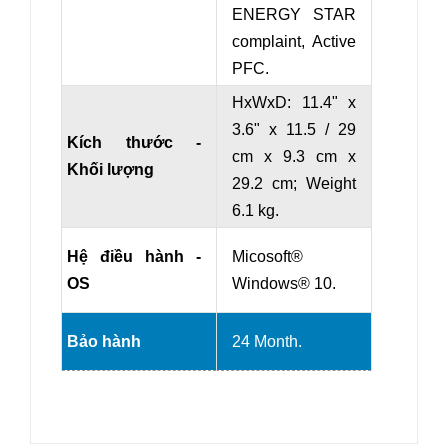
ENERGY STAR
complaint, Active
PFC.
HxWxD: 11.4" x
3.6" x 11.5 / 29
Kích thước -
cm x 9.3 cm x
Khối lượng
29.2 cm
; Weight
6.1 kg.
Hệ điều hành -
Micosoft®
OS
Windows® 10.
Bảo hành
24 Month.