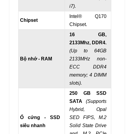
i7).
Intel® Q170
Chipset
Chipset.
16 GB,
2133Mhz, DDR4.
(Up to 64GB
Bộ nhớ - RAM
2133MHz non-
ECC DDR4
memory; 4 DIMM
slots).
250 GB SSD
SATA
(
Supports
Hybrid, Opal
Ổ cứng - SSD
SED FIPS, M.2
siêu nhanh
Solid State Drive
and M.2 PCIe