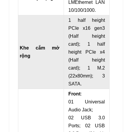
LM
Ethernet LAN
10/100/1000
.
1 half height
PCIe x16 gen3
(
Half height
card
)
; 1 half
Khe cắm mở
height PCIe x
4
rộng
(
Half height
card
)
;
1 M.2
(22x80mm); 3
SATA.
Front
:
01 Universal
Audio Jack;
02 USB 3.0
Ports; 02 USB