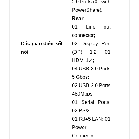
2.0 Ports (01
with
PowerShare
).
Rear
:
01 Line out
connector;
Các giao diện kết
02 Display Port
nối
(DP) 1.2; 01
HDMI 1.4;
04 USB 3.0 Ports
5 Gbps;
02 USB 2.0 Ports
480Mbps;
01 Serial Ports;
02 PS/2.
01 RJ45 LAN; 01
Power
Connector.