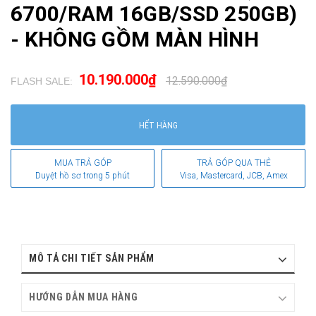
6700/RAM 16GB/SSD 250GB)
- KHÔNG GỒM MÀN HÌNH
10.190.000₫
12.590.000₫
FLASH SALE:
.
HẾT HÀNG
MUA TRẢ GÓP
TRẢ GÓP QUA THẺ
Duyệt hồ sơ trong 5 phút
Visa, Mastercard, JCB, Amex
MÔ TẢ CHI TIẾT SẢN PHẨM
HƯỚNG DẪN MUA HÀNG