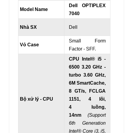
Dell OPTIPLEX
Model Name
7040
Nhà SX
Dell
Small Form
Vỏ Case
Factor - SFF.
CPU Intel® i5 -
6500 3.20 GHz
-
turbo 3.60 GHz
,
6M SmartCache,
8 GT/s, FCLGA
Bộ xử lý - CPU
1151, 4 lõi,
4 luồng,
14nm
(Support
6th Generation
Intel
® Core i3, i5,