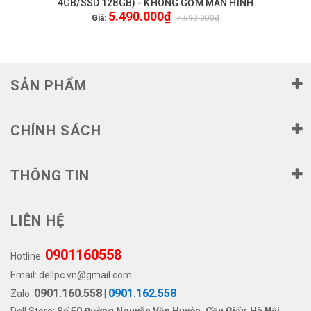
4GB/SSD 128GB) - KHÔNG GỒM MÀN HÌNH
5.490.000₫
Giá:
7.690.000₫
SẢN PHẨM
CHÍNH SÁCH
THÔNG TIN
LIÊN HỆ
0901160558
Hotline:
Email:
dellpc.vn@gmail.com
0901.160.558
0901.162.558
Zalo:
|