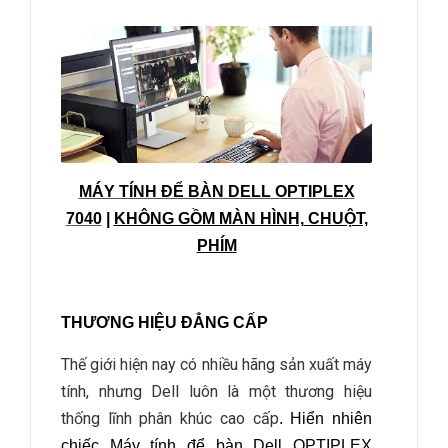
MÁY TÍNH ĐỂ BÀN DELL OPTIPLEX
7040
|
KHÔNG GỒM MÀN HÌNH,
CHUỘT,
PHÍM
THƯƠNG HIỆU ĐẲNG CẤP
Thế giới hiện nay có nhiều hãng sản xuất máy
tính, nhưng Dell luôn là một thương hiệu
thống lĩnh phân khúc cao cấp
. Hiển nhiên
chiếc Máy tính để bàn
Dell OPTIPLEX