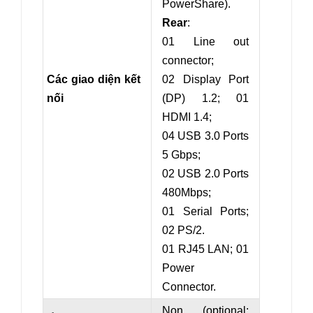
PowerShare
).
Rear
:
01 Line out
connector;
Các giao diện kết
02 Display Port
nối
(DP) 1.2; 01
HDMI 1.4;
04 USB 3.0 Ports
5 Gbps;
02 USB 2.0 Ports
480Mbps;
01 Serial Ports;
02 PS/2.
01 RJ45 LAN; 01
Power
Connector.
Non (
optional: