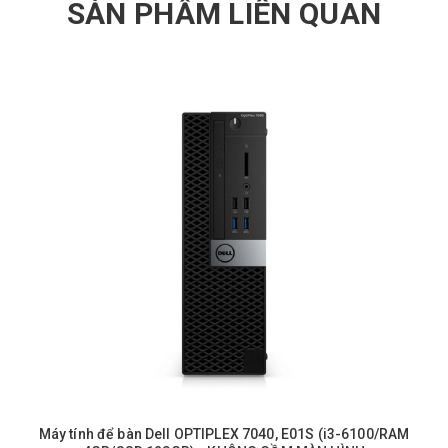
SẢN PHẨM LIÊN QUAN
Máy tính để bàn Dell OPTIPLEX 7040, E01S (i3-6100/RAM