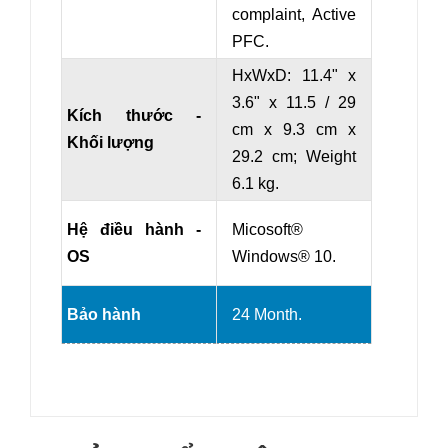
complaint, Active
PFC.
HxWxD: 11.4" x
3.6" x 11.5 / 29
Kích thước -
cm x 9.3 cm x
Khối lượng
29.2 cm
; Weight
6.1 kg.
Hệ điều hành -
Micosoft®
OS
Windows® 10.
Bảo hành
24 Month.