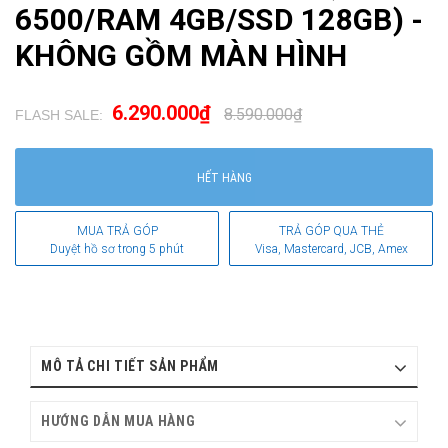
6500/RAM 4GB/SSD 128GB) -
KHÔNG GỒM MÀN HÌNH
6.290.000₫
8.590.000₫
FLASH SALE:
.
HẾT HÀNG
MUA TRẢ GÓP
TRẢ GÓP QUA THẺ
Duyệt hồ sơ trong 5 phút
Visa, Mastercard, JCB, Amex
MÔ TẢ CHI TIẾT SẢN PHẨM
HƯỚNG DẪN MUA HÀNG