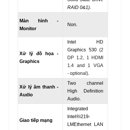
RAID
0
&
1
).
Màn hình -
Non.
Monitor
Intel HD
Graphics 530
(2
Xử lý đồ họa -
DP 1.2, 1 HDMI
Graphics
1.4 and 1 VGA
- optional).
Two channel
Xử lý âm thanh -
High Definition
Audio
Audio.
Integrated
Intel®
i219
-
Giao tiếp mạng
LM
Ethernet LAN