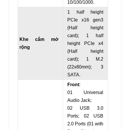
10/100/1000
.
1 half height
PCIe x16 gen3
(
Half height
card
)
; 1 half
Khe cắm mở
height PCIe x
4
rộng
(
Half height
card
)
;
1 M.2
(22x80mm); 3
SATA.
Front
:
01 Universal
Audio Jack;
02 USB 3.0
Ports; 02 USB
2.0 Ports (01
with