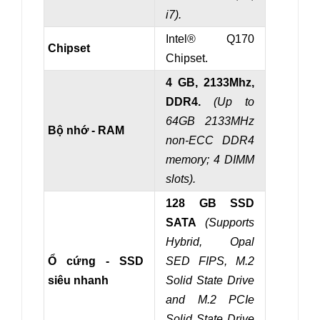
i7).
Intel® Q170
Chipset
Chipset.
4 GB, 2133Mhz,
DDR4.
(Up to
64GB 2133MHz
Bộ nhớ - RAM
non-ECC DDR4
memory; 4 DIMM
slots).
128 GB SSD
SATA
(
Supports
Hybrid, Opal
Ổ cứng - SSD
SED FIPS, M.2
siêu nhanh
Solid State Drive
and M.2 PCIe
Solid State Drive