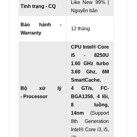
Like New 99% |
Tình trạng - CQ
Nguyên bản
Bảo hành -
12 tháng
Warranty
CPU Intel® Core
i5 - 8250U
1.60 GHz turbo
3.60 Ghz, 6M
SmartCache,
Bộ xử lý
4 GT/s, FC-
- Processor
BGA1356, 4 lõi,
8 luồng,
14nm
(Support
8th Generation
Intel® Core i3, i5,