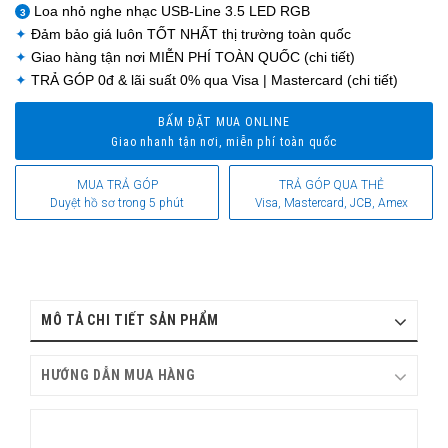
Loa nhỏ nghe nhạc USB-Line 3.5 LED RGB
3
✦
Đảm bảo giá luôn
TỐT NHẤT
thị trường toàn quốc
✦
Giao hàng tận nơi
MIỄN PHÍ TOÀN QUỐC
(chi tiết)
✦
TRẢ GÓP 0đ
& lãi suất 0% qua Visa | Mastercard (chi tiết)
BẤM ĐẶT MUA ONLINE
Giao nhanh tận nơi, miễn phí toàn quốc
MUA TRẢ GÓP
TRẢ GÓP QUA THẺ
Duyệt hồ sơ trong 5 phút
Visa, Mastercard, JCB, Amex
MÔ TẢ CHI TIẾT SẢN PHẨM
HƯỚNG DẪN MUA HÀNG