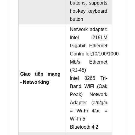
buttons, supports
hot-key keyboard
button
Network adapter:
Intel i219LM
Gigabit Ethernet
Controller,10/100/1000
Mb/s Ethernet
(RJ-45)
Giao tiếp mạng
Intel 8265 Tri-
- Networking
Band WiFi (Oak
Peak) Network
Adapter (a/b/g/n
= Wi-Fi 4/ac =
Wi-Fi 5
Bluetooth 4.2