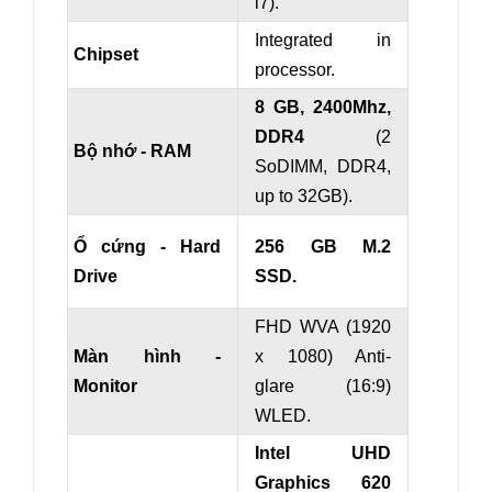
i7).
Integrated in
Chipset
processor.
8 GB, 2400Mhz,
DDR4
(2
Bộ nhớ - RAM
SoDIMM, DDR4,
up to 32GB).
Ổ cứng - Hard
256 GB M.2
Drive
SSD.
FHD WVA (1920
Màn hình -
x 1080) Anti-
Monitor
glare (16:9)
WLED.
Intel UHD
Graphics 620