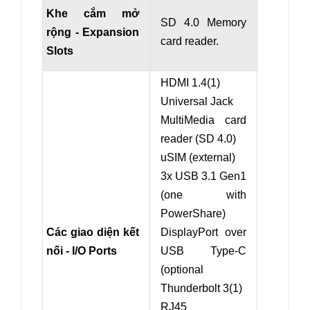
Khe cắm mở
SD 4.0 Memory
rộng - Expansion
card reader.
Slots
HDMI 1.4(1)
Universal Jack
MultiMedia card
reader (SD 4.0)
uSIM (external)
3x USB 3.1 Gen1
(one with
PowerShare)
Các giao diện kết
DisplayPort over
nối - I/O Ports
USB Type-C
(optional
Thunderbolt 3(1)
RJ45