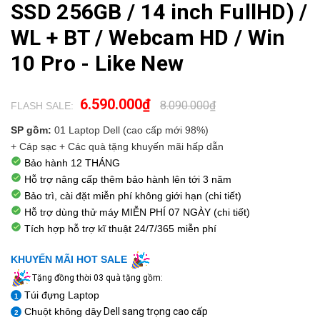
SSD 256GB / 14 inch FullHD) /
WL + BT / Webcam HD / Win
10 Pro - Like New
6.590.000₫
8.090.000₫
FLASH SALE:
.
SP gồm:
01 Laptop Dell (cao cấp mới 98%)
+ Cáp sạc + Các quà tặng khuyến mãi hấp dẫn
Bảo hành 12 THÁNG
Hỗ trợ nâng cấp thêm bảo hành lên tới 3 năm
Bảo trì, cài đặt miễn phí không giới hạn (chi tiết)
Hỗ trợ dùng thử máy
MIỄN PHÍ 07 NGÀY
(chi tiết)
Tích hợp hỗ trợ kĩ thuật
24/7/365
miễn phí
KHUYẾN MÃI HOT SALE
Tặng đồng thời 03 quà tặng gồm:
Túi đựng Laptop
1
Chuột không dây
Dell sang trọng cao cấp
2