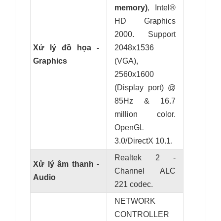
memory)
, Intel®
HD Graphics
2000
. Support
Xử lý đồ họa -
2048x1536
Graphics
(VGA),
2560x1600
(Display port) @
85Hz & 16.7
million color.
OpenGL
3.0/DirectX 10.1.
Realtek 2 -
Xử lý âm thanh -
Channel ALC
Audio
221 codec.
NETWORK
CONTROLLER