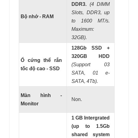
DDR3.
(
4 DIMM
Slots, DDR3, up
Bộ nhớ - RAM
to 1600 MT/s.
Maximum:
32GB
).
128Gb SSD +
320GB HDD
Ổ cứng thể rắn
(Support 03
tốc độ cao - SSD
SATA, 01 e-
SATA, 4Tb).
Màn hình -
Non.
Monitor
1 GB Intergrated
(up to 1.5Gb
shared system