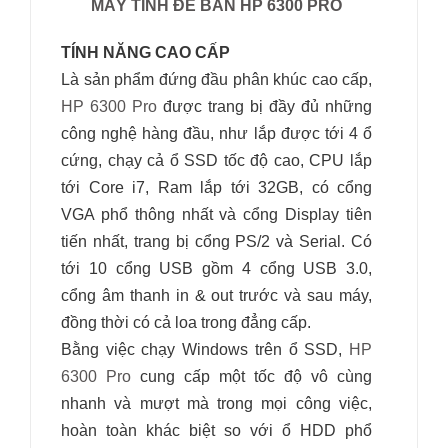
MÁY TÍNH ĐỂ BÀN HP 6300 PRO
TÍNH NĂNG CAO CẤP
Là sản phẩm đứng đầu phân khúc cao cấp,
HP 6300 Pro
được trang bị đầy đủ những
công nghệ hàng đầu, như lắp được tới 4 ổ
cứng, chạy cả ổ SSD tốc độ cao, CPU lắp
tới Core i7, Ram lắp tới 32GB, có cổng
VGA phổ thông nhất và cổng Display tiên
tiến nhất, trang bị cổng PS/2 và Serial. Có
tới 10 cổng USB gồm 4 cổng USB 3.0,
cổng âm thanh in & out trước và sau máy,
đồng thời có cả loa trong đẳng cấp.
Bằng việc chạy Windows trên ổ SSD,
HP
6300 Pro
cung cấp một tốc độ vô cùng
nhanh và mượt mà trong mọi công việc,
hoàn toàn khác biệt so với ổ HDD phổ