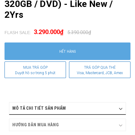
320GB / DVD) - Like New /
2Yrs
3.290.000₫
5.390.000₫
FLASH SALE:
.
HẾT HÀNG
MUA TRẢ GÓP
TRẢ GÓP QUA THẺ
Duyệt hồ sơ trong 5 phút
Visa, Mastercard, JCB, Amex
MÔ TẢ CHI TIẾT SẢN PHẨM
HƯỚNG DẪN MUA HÀNG