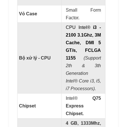
Small Form
Vỏ Case
Factor.
CPU Intel®
i3 -
2100 3.1Ghz, 3M
Cache, DMI 5
GT/s, FCLGA
Bộ xử lý - CPU
1155
(Support
2th & 3th
Generation
Intel
® Core i3, i5,
i7 Processors).
Intel®
Q75
Chipset
Express
Chipset.
4 GB, 1333Mhz,