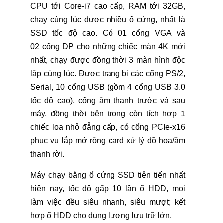
CPU tới Core-i7 cao cấp, RAM tới 32GB,
chạy cùng lúc được nhiều ổ cứng, nhất là
SSD tốc độ cao. Có 01 cổng VGA và
02 cổng DP cho những chiếc màn 4K mới
nhất, chạy được đồng thời 3 màn hình độc
lập cùng lúc. Được trang bị các cổng PS/2,
Serial, 10 cổng USB (gồm 4 cổng USB 3.0
tốc độ cao), cổng âm thanh trước và sau
máy, đồng thời bên trong còn tích hợp 1
chiếc loa nhỏ đẳng cấp, có cổng PCIe-x16
phục vụ lắp mở rộng card xử lý đồ họa/âm
thanh rời.
Máy chạy bằng ổ cứng SSD tiên tiến nhất
hiện nay, tốc độ gấp 10 lần ổ HDD, mọi
làm việc đều siêu nhanh, siêu mượt; kết
hợp ổ HDD cho dung lượng lưu trữ lớn.