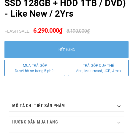
SSD 128GB + HDD 1TB / DVD)
- Like New / 2Yrs
6.290.000₫
8.190.000₫
FLASH SALE:
.
HẾT HÀNG
MUA TRẢ GÓP
TRẢ GÓP QUA THẺ
Duyệt hồ sơ trong 5 phút
Visa, Mastercard, JCB, Amex
MÔ TẢ CHI TIẾT SẢN PHẨM
HƯỚNG DẪN MUA HÀNG