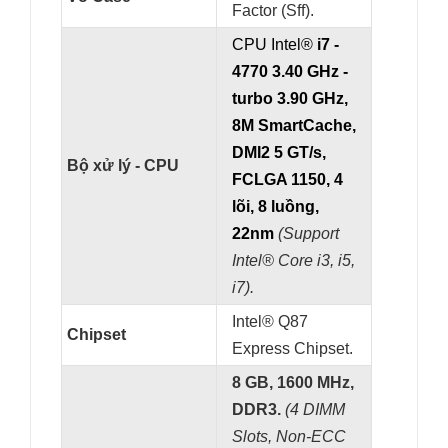
Factor (Sff).
CPU Intel®
i7 -
4770 3.40 GHz -
turbo 3.90 GHz,
8M SmartCache,
DMI2 5 GT/s,
Bộ xử lý - CPU
FCLGA 1150, 4
lõi, 8 luồng,
22nm
(Support
Intel
® Core i3, i5,
i7).
Intel® Q87
Chipset
Express Chipset.
8 GB, 1600 MHz,
DDR3.
(
4 DIMM
Slots, Non-ECC