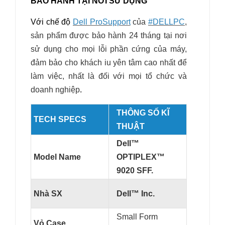
BẢO HÀNH TẠI NƠI SỬ DỤNG
Với chế độ
Dell ProSupport
của
#DELLPC
,
sản phẩm được bảo hành 24 tháng tại nơi
sử dụng cho mọi lỗi phần cứng của máy,
đảm bảo cho khách iu yên tâm cao nhất để
làm việc, nhất là đối với mọi tổ chức và
doanh nghiệp
.
THÔNG SỐ KĨ
TECH SPECS
THUẬT
Dell™
Model Name
OPTIPLEX™
9020 SFF.
Nhà SX
Dell™ Inc.
Small Form
Vỏ Case