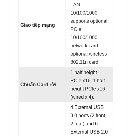
LAN
10/100/1000;
supports optional
Giao tiếp mạng
PCIe
10/100/1000
network card,
optional wireless
802.11n card.
1 half height
PCIe x16; 1 half
Chuẩn Card rời
height PCIe x16
(wired x 4).
4 External USB
3.0 ports (2 front,
2 rear) and 6
External USB 2.0