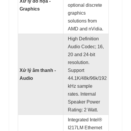
Xử lý đồ họa -
optional discrete
Graphics
graphics
solutions from
AMD and nVidia.
High Definition
Audio Codec; 16,
20 and 24-bit
resolution.
Xử lý âm thanh -
Support
Audio
44.1K/48k/96k/192
kHz sample
rates. Internal
Speaker Power
Rating: 2 Watt.
Integrated Intel®
I217LM Ethernet