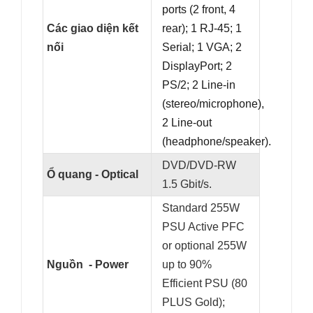
ports (2 front, 4
Các giao diện kết
rear); 1 RJ-45; 1
nối
Serial; 1 VGA; 2
DisplayPort; 2
PS/2; 2 Line-in
(stereo/microphone),
2 Line-out
(headphone/speaker).
DVD/DVD-RW
Ổ quang - Optical
1.5 Gbit/s.
Standard 255W
PSU Active PFC
or optional 255W
Nguồn - Power
up to 90%
Efficient PSU (80
PLUS Gold);