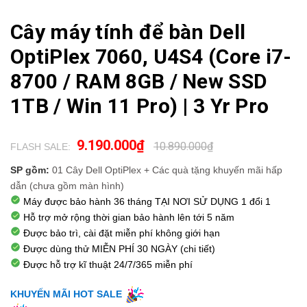
Cây máy tính để bàn Dell
OptiPlex 7060, U4S4 (Core i7-
8700 / RAM 8GB / New SSD
1TB / Win 11 Pro) | 3 Yr Pro
9.190.000₫
10.890.000₫
FLASH SALE:
.
SP gồm:
01 Cây Dell OptiPlex
+
Các quà tặng khuyến mãi hấp
dẫn
(chưa gồm màn hình)
Máy được bảo hành 36 tháng TẠI NƠI SỬ DỤNG 1 đổi 1
Hỗ trợ mở rộng thời gian bảo hành lên tới 5 năm
Được bảo trì, cài đặt miễn phí không giới hạn
Được dùng thử
MIỄN PHÍ 30 NGÀY
(chi tiết)
Được hỗ trợ kĩ thuật
24/7/365
miễn phí
KHUYẾN MÃI HOT SALE