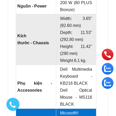
200 W (80 PLUS
Nguồn - Power
Bronze)
Width: 3.65"
(92.60 mm)
Depth: 11.53"
Kích
(292.80 mm)
thước - Chassis
Height: 11.42"
(290 mm)
Weight 6.1 kg.
Dell Multimedia
Keyboard -
Phụ kiện -
KB216 BLACK
Accessories
Dell Optical
Mouse - MS116
BLACK
Micosoft®