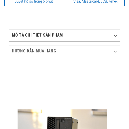
Duyệt hồ sơ trong 5 phút
Visa, Mastercard, JCB, Amex
MÔ TẢ CHI TIẾT SẢN PHẨM
HƯỚNG DẪN MUA HÀNG