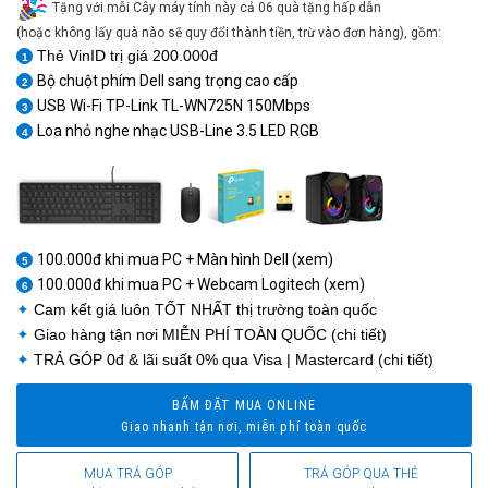
Tặng với mỗi Cây máy tính này cả 06 quà tặng hấp dẫn
(hoặc không lấy quà nào sẽ quy đổi thành tiền, trừ vào đơn hàng), gồm:
Thẻ VinID trị giá 200.000đ
1
Bộ chuột phím Dell sang trọng cao cấp
2
USB Wi-Fi TP-Link TL-WN725N 150Mbps
3
Loa nhỏ nghe nhạc USB-Line 3.5 LED RGB
4
1
1
100.000đ khi mua PC + Màn hình Dell (xem)
5
100.000đ khi mua PC + Webcam Logitech (xem)
6
✦
Cam kết giá luôn
TỐT NHẤT
thị trường toàn quốc
✦
Giao hàng tận nơi
MIỄN PHÍ TOÀN QUỐC
(chi tiết)
✦
TRẢ GÓP 0đ
& lãi suất 0% qua Visa | Mastercard (chi tiết)
BẤM ĐẶT MUA ONLINE
Giao nhanh tận nơi, miễn phí toàn quốc
MUA TRẢ GÓP
TRẢ GÓP QUA THẺ