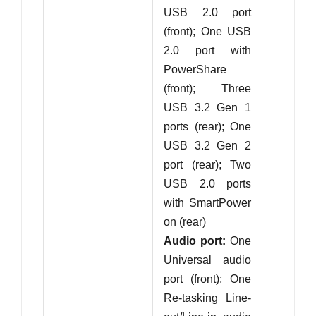
USB 2.0 port
(front); One USB
2.0 port with
PowerShare
(front); Three
USB 3.2 Gen 1
ports (rear); One
USB 3.2 Gen 2
port (rear); Two
USB 2.0 ports
with SmartPower
on (rear)
Audio port:
One
Universal audio
port (front); One
Re-tasking Line-