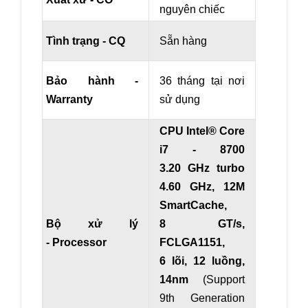
nguyên chiếc
Tình trạng - CQ
Sẵn hàng
Bảo hành -
36 tháng tại nơi
Warranty
sử dụng
CPU Intel® Core
i7 - 8700
3.20 GHz turbo
4.60 GHz, 12M
SmartCache,
Bộ xử lý
8 GT/s,
- Processor
FCLGA1151,
6 lõi, 12 luồng,
14nm
(Support
9th Generation