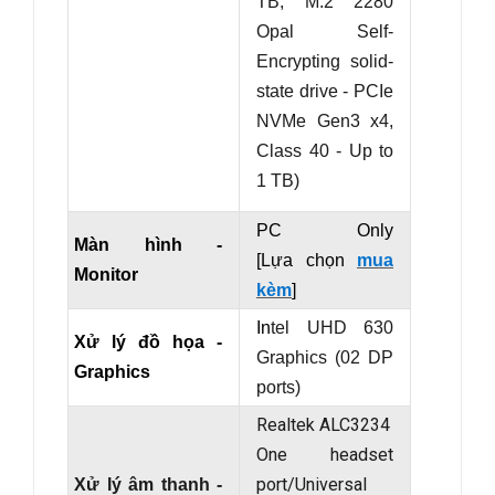
TB;
M.2 2280
Opal Self-
Encrypting solid-
state drive - PCIe
NVMe Gen3 x4,
Class 40 - Up to
1 TB)
PC Only
Màn hình -
[Lựa chọn
mua
Monitor
kèm
]
In
tel UHD 630
Xử lý đồ họa -
Graphics (02 DP
Graphics
ports)
Realtek ALC3234
One headset
port/Universal
Xử lý âm thanh -