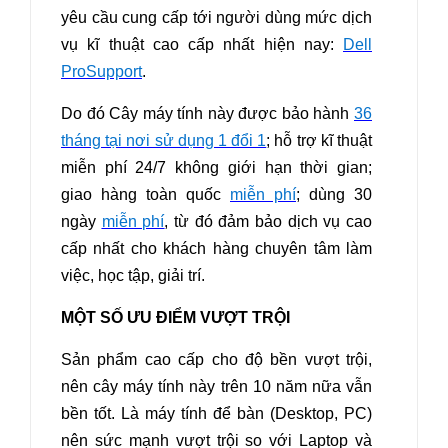
yêu cầu cung cấp tới người dùng mức dịch
vụ kĩ thuật cao cấp nhất hiện nay:
Dell
ProSupport
.
Do đó Cây máy tính này được bảo hành
36
tháng tại nơi sử dụng 1 đổi 1
; hỗ trợ kĩ thuật
miễn phí 24/7 không giới hạn thời gian;
giao hàng toàn quốc
miễn phí
; dùng 30
ngày
miễn phí
, từ đó đảm bảo dịch vụ cao
cấp nhất cho khách hàng chuyên tâm làm
việc, học tập, giải trí.
MỘT SỐ ƯU ĐIỂM VƯỢT TRỘI
Sản phẩm cao cấp cho độ bền vượt trội,
nên cây máy tính này trên 10 năm nữa vẫn
bền tốt.
Là máy tính để bàn (Desktop, PC)
nên sức mạnh vượt trội so với Laptop và