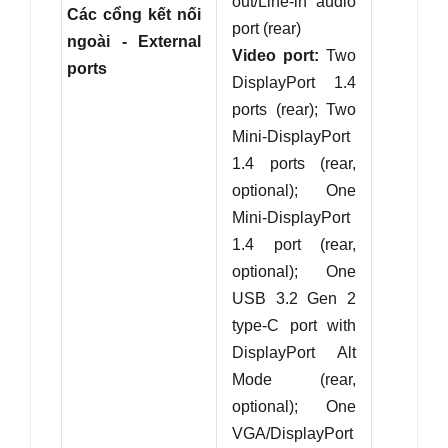
out/Line-in audio
Các cổng kết nối
port (rear)
ngoài - External
Video port:
Two
ports
DisplayPort 1.4
ports (rear); Two
Mini-DisplayPort
1.4 ports (rear,
optional); One
Mini-DisplayPort
1.4 port (rear,
optional); One
USB 3.2 Gen 2
type-C port with
DisplayPort Alt
Mode (rear,
optional); One
VGA/DisplayPort