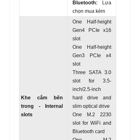
Bluetooth:
Lựa
chọn mua kèm
One Half-height
Gen4 PCIe x16
slot
One Half-height
Gen3 PCIe x4
slot
Three SATA 3.0
slot for 3.5-
inch/2.5-inch
Khe cắm bên
hard drive and
trong - Internal
slim optical drive
slots
One M.2 2230
slot for WiFi and
Bluetooth card
One M.2