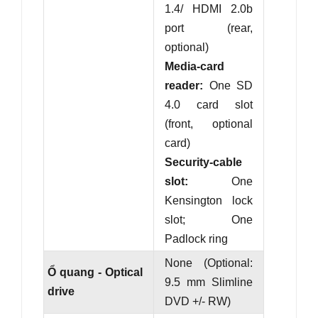
1.4/ HDMI 2.0b
port (rear,
optional)
Media-card
reader:
One SD
4.0 card slot
(front, optional
card)
Security-cable
slot:
One
Kensington lock
slot; One
Padlock ring
None (Optional:
Ổ quang - Optical
9.5 mm Slimline
drive
DVD +/- RW)