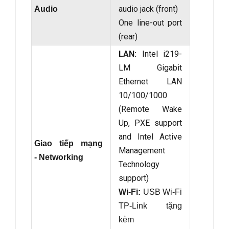
audio jack (front)
Audio
One line-out port
(rear)
LAN:
Intel i219-
LM Gigabit
Ethernet LAN
10/100/1000
(Remote Wake
Up, PXE support
and Intel Active
Giao tiếp mạng
Management
- Networking
Technology
support)
Wi-Fi:
USB Wi-Fi
TP-Link tặng
kèm