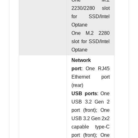
2230/2280 slot
for SSD/Intel
Optane
One M.2 2280
slot for SSD/Intel
Optane
Network
port:
One RJ45
Ethernet port
(rear)
USB ports
: One
USB 3.2 Gen 2
port (front); One
USB 3.2 Gen 2x2
capable type-C
port (front); One