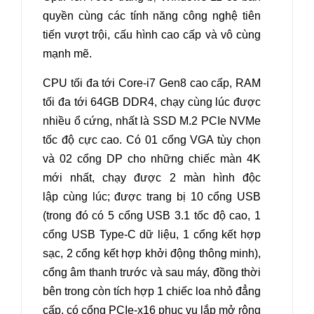
quyền cùng các tính năng công nghệ tiên
tiến vượt trội, cấu hình cao cấp và vô cùng
mạnh mẽ.
CPU tối đa tới Core-i7 Gen8 cao cấp, RAM
tối đa tới 64GB DDR4, chạy cùng lúc được
nhiều ổ cứng, nhất là SSD M.2 PCIe NVMe
tốc độ cực cao. Có 01 cổng VGA tùy chọn
và 02 cổng DP cho những chiếc màn 4K
mới nhất, chạy được 2 màn hình độc
lập cùng lúc; được trang bị 10 cổng USB
(trong đó có 5 cổng USB 3.1 tốc độ cao, 1
cổng USB Type-C dữ liệu, 1 cổng kết hợp
sạc, 2 cổng kết hợp khởi động thông minh),
cổng âm thanh trước và sau máy, đồng thời
bên trong còn tích hợp 1 chiếc loa nhỏ đẳng
cấp, có cổng PCIe-x16 phục vụ lắp mở rộng