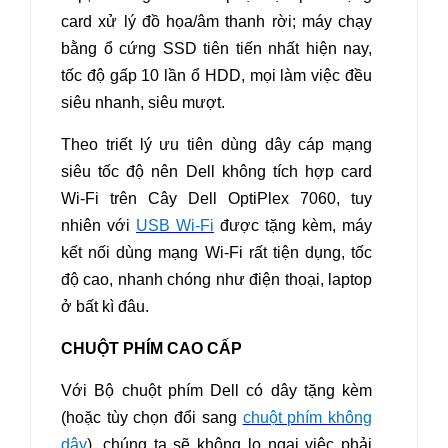
card xử lý đồ họa/âm thanh rời; máy chạy
bằng ổ cứng SSD tiên tiến nhất hiện nay,
tốc độ gấp 10 lần ổ HDD, mọi làm việc đều
siêu nhanh, siêu mượt.
Theo triết lý ưu tiên dùng dây cáp mạng
siêu tốc độ nên Dell không tích hợp card
Wi-Fi trên Cây Dell OptiPlex 7060, tuy
nhiên với
USB Wi-Fi
được tặng kèm, máy
kết nối dùng mạng Wi-Fi rất tiện dụng, tốc
độ cao, nhanh chóng như điện thoại, laptop
ở bất kì đâu
.
CHUỘT PHÍM CAO CẤP
Với Bộ chuột phím Dell có dây tặng kèm
(hoặc tùy chọn đổi sang
chuột phím không
dây
), chúng ta sẽ không lo ngại việc phải