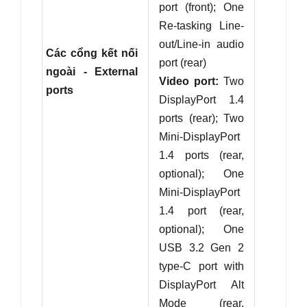
port (front); One
Re-tasking Line-
out/Line-in audio
Các cổng kết nối
port (rear)
ngoài - External
Video port:
Two
ports
DisplayPort 1.4
ports (rear); Two
Mini-DisplayPort
1.4 ports (rear,
optional); One
Mini-DisplayPort
1.4 port (rear,
optional); One
USB 3.2 Gen 2
type-C port with
DisplayPort Alt
Mode (rear,