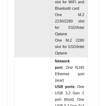
slot for WiFi and
Bluetooth card
One M.2
2230/2280 slot
for SSD/Intel
Optane
One M.2 2280
slot for SSD/Intel
Optane
Network
port:
One RJ45
Ethernet port
(rear)
USB ports
: One
USB 3.2 Gen 2
port (front); One
USB 3.2 Gen 2x2