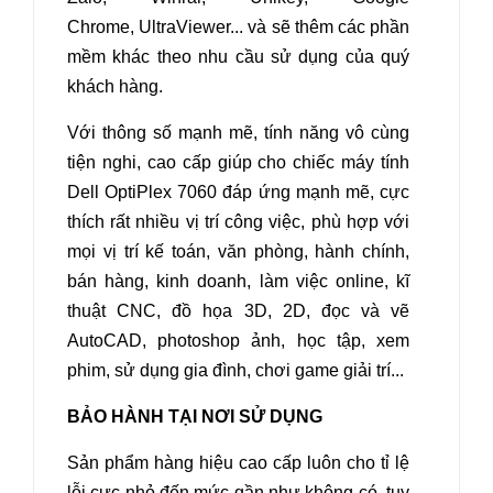
Chrome, UltraViewer... và sẽ thêm các phần
mềm khác theo nhu cầu sử dụng của quý
khách hàng.
Với thông số mạnh mẽ, tính năng vô cùng
tiện nghi, cao cấp giúp cho chiếc máy tính
Dell OptiPlex 7060 đáp ứng mạnh mẽ, cực
thích rất nhiều vị trí công việc, phù hợp với
mọi vị trí kế toán, văn phòng, hành chính,
bán hàng, kinh doanh, làm việc online, kĩ
thuật CNC, đồ họa 3D, 2D, đọc và vẽ
AutoCAD, photoshop ảnh, học tập, xem
phim, sử dụng gia đình, chơi game giải trí...
BẢO HÀNH TẠI NƠI SỬ DỤNG
Sản phẩm hàng hiệu cao cấp luôn cho tỉ lệ
lỗi cực nhỏ đến mức gần như không có, tuy