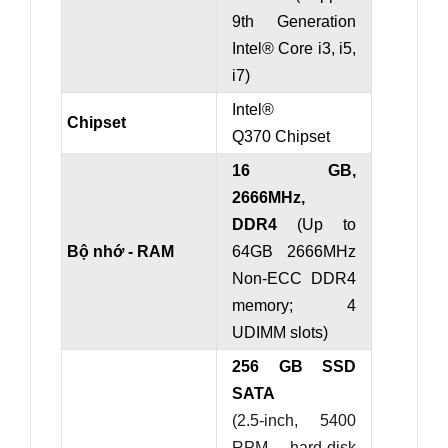
9th Generation
Intel® Core i3, i5,
i7)
Intel®
Chipset
Q370 Chipset
16 GB,
2666MHz,
DDR4
(Up to
Bộ nhớ - RAM
64GB 2666MHz
Non-ECC DDR4
memory; 4
UDIMM slots)
256 GB SSD
SATA
(2.5-inch, 5400
RPM, hard-disk