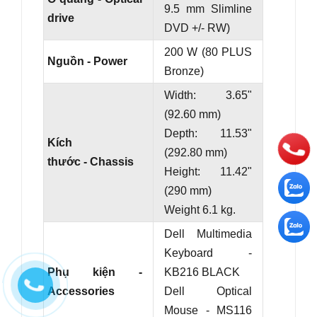
9.5 mm Slimline
drive
DVD +/- RW)
200 W (80 PLUS
Nguồn - Power
Bronze)
Width: 3.65"
(92.60 mm)
Depth: 11.53"
Kích
(292.80 mm)
thước - Chassis
Height: 11.42"
(290 mm)
Weight 6.1 kg.
Dell Multimedia
Keyboard -
Phụ kiện -
KB216 BLACK
Accessories
Dell Optical
Mouse - MS116