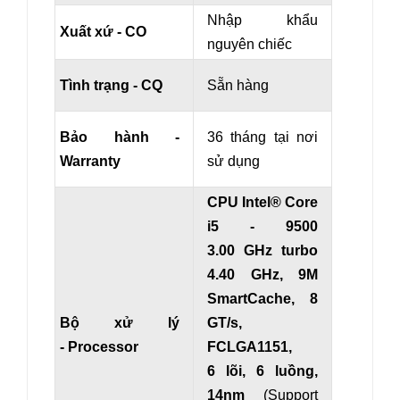
Nhập khẩu
Xuất xứ - CO
nguyên chiếc
Tình trạng - CQ
Sẵn hàng
Bảo hành -
36 tháng tại nơi
Warranty
sử dụng
CPU Intel® Core
i5 - 9500
3.00 GHz turbo
4.40 GHz, 9M
SmartCache, 8
Bộ xử lý
GT/s,
- Processor
FCLGA1151,
6 lõi, 6 luồng,
14nm
(Support