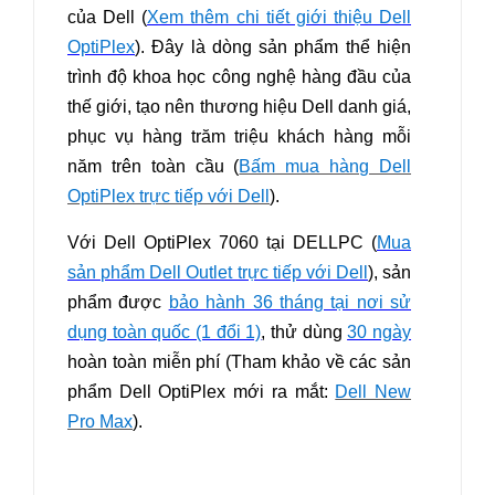
của Dell (
Xem thêm chi tiết giới thiệu Dell
OptiPlex
). Đây là dòng sản phẩm thể hiện
trình độ khoa học công nghệ hàng đầu của
thế giới, tạo nên thương hiệu Dell danh giá,
phục vụ hàng trăm triệu khách hàng mỗi
năm trên toàn cầu (
Bấm mua hàng Dell
OptiPlex trực tiếp với Dell
).
Với Dell OptiPlex 7060 tại DELLPC (
Mua
sản phẩm Dell Outlet trực tiếp với Dell
), sản
phẩm được
bảo hành 36 tháng tại nơi sử
dụng toàn quốc (1 đổi 1)
, thử dùng
30 ngày
hoàn toàn miễn phí (Tham khảo về
các sản
phẩm Dell OptiPlex mới ra mắt:
Dell New
Pro Max
)
.