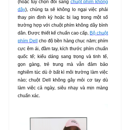
(hoặc tùy chọn đổi sang
chuột phím không
dây
), chúng ta sẽ không lo ngại việc phải
thay pin định kỳ hoặc bị lag trong một số
trường hợp với chuột phím không dây bình
dân. Được thiết kế chuẩn cao cấp,
Bộ chuột
phím Dell
cho độ bền hàng chục năm; phím
cực êm ái, đầm tay, kích thước phím chuẩn
quốc tế; kiểu dáng sang trọng và tinh tế,
gọn gàng, trẻ trung mà vẫn đảm bảo
nghiêm túc dù ở bất kì môi trường làm việc
nào; chuột Dell không gây mỏi cơ tay dù
làm việc cả ngày, siêu nhạy và mịn màng
chuẩn xác.