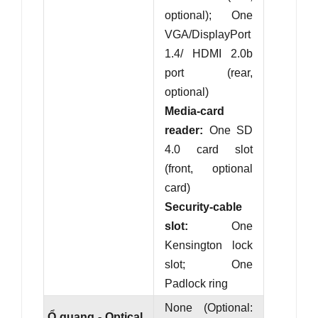
optional); One
VGA/DisplayPort
1.4/ HDMI 2.0b
port (rear,
optional)
Media-card
reader:
One SD
4.0 card slot
(front, optional
card)
Security-cable
slot:
One
Kensington lock
slot; One
Padlock ring
None (Optional:
Ổ quang - Optical