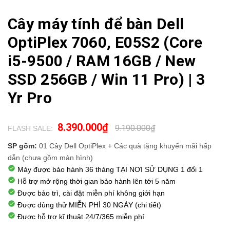
Cây máy tính để bàn Dell
OptiPlex 7060, E05S2 (Core
i5-9500 / RAM 16GB / New
SSD 256GB / Win 11 Pro) | 3
Yr Pro
8.390.000₫
9.190.000₫
FLASH SALE:
.
SP gồm:
01 Cây Dell OptiPlex
+
Các quà tặng khuyến mãi hấp
dẫn
(chưa gồm màn hình)
Máy được bảo hành 36 tháng TẠI NƠI SỬ DỤNG 1 đổi 1
Hỗ trợ mở rộng thời gian bảo hành lên tới 5 năm
Được bảo trì, cài đặt miễn phí không giới hạn
Được dùng thử
MIỄN PHÍ 30 NGÀY
(chi tiết)
Được hỗ trợ kĩ thuật
24/7/365
miễn phí