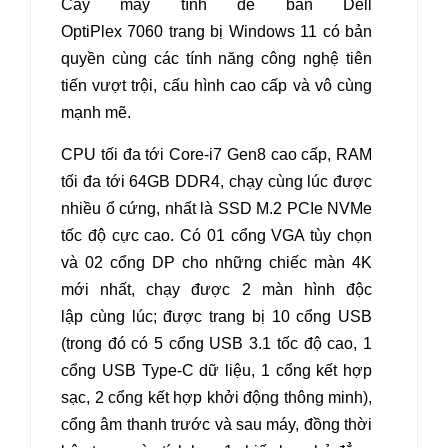
Cây máy tính để bàn Dell
OptiPlex 7060
trang bị Windows 11 có bản
quyền cùng các tính năng công nghệ tiên
tiến vượt trội, cấu hình cao cấp và vô cùng
mạnh mẽ.
CPU tối đa tới Core-i7 Gen8 cao cấp, RAM
tối đa tới 64GB DDR4, chạy cùng lúc được
nhiều ổ cứng, nhất là SSD M.2 PCIe NVMe
tốc độ cực cao. Có 01 cổng VGA tùy chọn
và 02 cổng DP cho những chiếc màn 4K
mới nhất, chạy được 2 màn hình độc
lập cùng lúc; được trang bị 10 cổng USB
(trong đó có 5 cổng USB 3.1 tốc độ cao, 1
cổng USB Type-C dữ liệu, 1 cổng kết hợp
sạc, 2 cổng kết hợp khởi động thông minh),
cổng âm thanh trước và sau máy, đồng thời