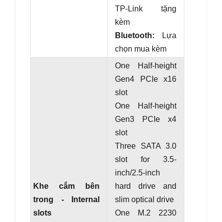
TP-Link tặng
kèm
Bluetooth:
Lựa
chọn mua kèm
One Half-height
Gen4 PCIe x16
slot
One Half-height
Gen3 PCIe x4
slot
Three SATA 3.0
slot for 3.5-
inch/2.5-inch
Khe cắm bên
hard drive and
trong - Internal
slim optical drive
slots
One M.2 2230