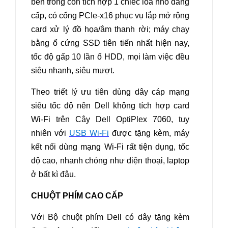
bên trong còn tích hợp 1 chiếc loa nhỏ đẳng
cấp, có cổng PCIe-x16 phục vụ lắp mở rộng
card xử lý đồ họa/âm thanh rời; máy chạy
bằng ổ cứng SSD tiên tiến nhất hiện nay,
tốc độ gấp 10 lần ổ HDD, mọi làm việc đều
siêu nhanh, siêu mượt.
Theo triết lý ưu tiên dùng dây cáp mạng
siêu tốc độ nên Dell không tích hợp card
Wi-Fi trên Cây Dell OptiPlex 7060, tuy
nhiên với
USB Wi-Fi
được tặng kèm, máy
kết nối dùng mạng Wi-Fi rất tiện dụng, tốc
độ cao, nhanh chóng như điện thoại, laptop
ở bất kì đâu
.
CHUỘT PHÍM CAO CẤP
Với Bộ chuột phím Dell có dây tặng kèm