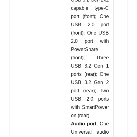
capable type-C
port (front); One
USB 2.0 port
(front); One USB
2.0 port with
PowerShare
(front); Three
USB 3.2 Gen 1
ports (rear); One
USB 3.2 Gen 2
port (rear); Two
USB 2.0 ports
with SmartPower
on (rear)
Audio port:
One
Universal audio