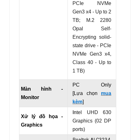
PCIe NVMe
Gen3 x4 - Up to 2
TB;
M.2 2280
Opal Self-
Encrypting solid-
state drive - PCIe
NVMe Gen3 x4,
Class 40 - Up to
1 TB)
PC Only
Màn hình -
[Lựa chọn
mua
Monitor
kèm
]
In
tel UHD 630
Xử lý đồ họa -
Graphics (02 DP
Graphics
ports)
Realtek ALC3234