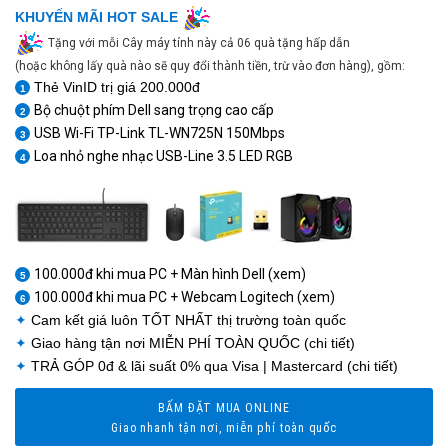
KHUYẾN MÃI HOT SALE
Tặng với mỗi Cây máy tính này cả 06 quà tặng hấp dẫn
(hoặc không lấy quà nào sẽ quy đổi thành tiền, trừ vào đơn hàng), gồm:
Thẻ VinID trị giá 200.000đ
1
Bộ chuột phím Dell sang trọng cao cấp
2
USB Wi-Fi TP-Link TL-WN725N 150Mbps
3
Loa nhỏ nghe nhạc USB-Line 3.5 LED RGB
4
1
1
100.000đ khi mua PC + Màn hình Dell (xem)
5
100.000đ khi mua PC + Webcam Logitech (xem)
6
✦
Cam kết giá luôn
TỐT NHẤT
thị trường toàn quốc
✦
Giao hàng tận nơi
MIỄN PHÍ TOÀN QUỐC
(chi tiết)
✦
TRẢ GÓP 0đ
& lãi suất 0% qua Visa | Mastercard (chi tiết)
BẤM ĐẶT MUA ONLINE
Giao nhanh tận nơi, miễn phí toàn quốc