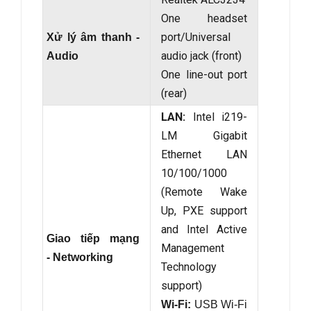
One headset
port/Universal
Xử lý âm thanh -
audio jack (front)
Audio
One line-out port
(rear)
LAN:
Intel i219-
LM Gigabit
Ethernet LAN
10/100/1000
(Remote Wake
Up, PXE support
and Intel Active
Giao tiếp mạng
Management
- Networking
Technology
support)
Wi-Fi:
USB Wi-Fi