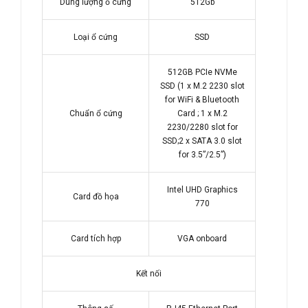
Dung lượng ổ cứng
512Gb
Loại ổ cứng
SSD
512GB PCIe NVMe
SSD (1 x M.2 2230 slot
for WiFi & Bluetooth
Chuẩn ổ cứng
Card ; 1 x M.2
2230/2280 slot for
SSD;2 x SATA 3.0 slot
for 3.5”/2.5”)
Intel UHD Graphics
Card đồ họa
770
Card tích hợp
VGA onboard
Kết nối