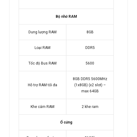
Bộ nhớ RAM
Dung lượng RAM
8GB
Loại RAM
DDR5
Tốc độ Bus RAM
5600
8GB DDR5 5600MHz
Hỗ trợ RAM tối đa
(1x8GB) (x2 slot) –
max 64GB
Khe cắm RAM
2 khe ram
Ổ cứng