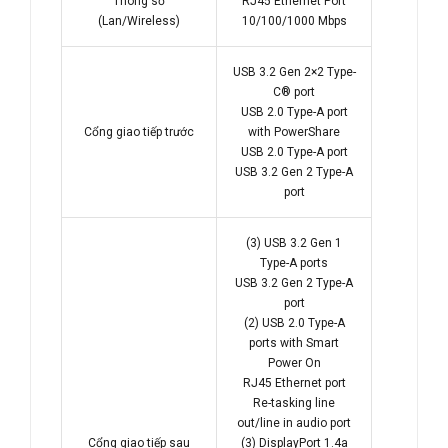
Thông số
RJ45 Ethernet Port
(Lan/Wireless)
10/100/1000 Mbps
USB 3.2 Gen 2×2 Type-
C® port
USB 2.0 Type-A port
Cổng giao tiếp trước
with PowerShare
USB 2.0 Type-A port
USB 3.2 Gen 2 Type-A
port
(3) USB 3.2 Gen 1
Type-A ports
USB 3.2 Gen 2 Type-A
port
(2) USB 2.0 Type-A
ports with Smart
Power On
RJ45 Ethernet port
Re-tasking line
out/line in audio port
Cổng giao tiếp sau
(3) DisplayPort 1.4a