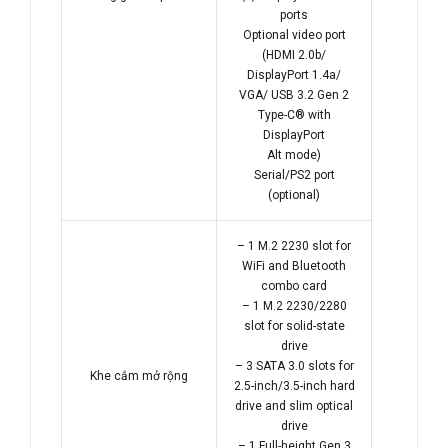
ports
Optional video port
(HDMI 2.0b/
DisplayPort 1.4a/
VGA/ USB 3.2 Gen 2
Type-C® with
DisplayPort
Alt mode)
Serial/PS2 port
(optional)
– 1 M.2 2230 slot for
WiFi and Bluetooth
combo card
– 1 M.2 2230/2280
slot for solid-state
drive
– 3 SATA 3.0 slots for
Khe cắm mở rộng
2.5-inch/3.5-inch hard
drive and slim optical
drive
– 1 Full-height Gen 3