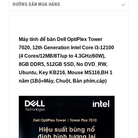
HƯỚNG DẪN MUA HÀNG
Máy tính để bàn Dell OptiPlex Tower
7020, 12th Generation Intel Core i3-12100
(4 Cores/12MB/8T/up to 4.3GHz/60W),
8GB DDR5, 512GB SSD, No DVD_RW,
Ubuntu, Key KB216, Mouse MS116,BH 1
năm (1Bộ=Máy, Chuột, Bàn phím,cáp)