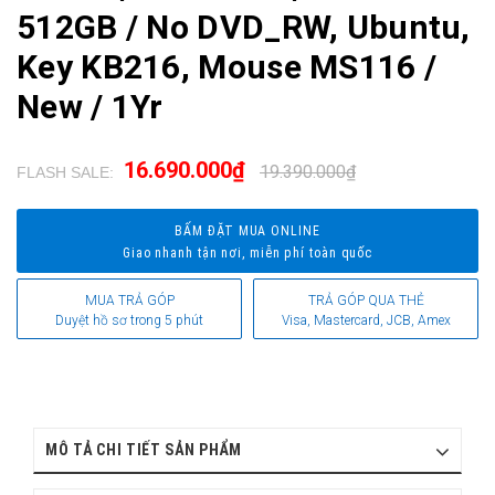
512GB / No DVD_RW, Ubuntu,
Key KB216, Mouse MS116 /
New / 1Yr
16.690.000₫
19.390.000₫
FLASH SALE:
.
BẤM ĐẶT MUA ONLINE
Giao nhanh tận nơi, miễn phí toàn quốc
MUA TRẢ GÓP
TRẢ GÓP QUA THẺ
Duyệt hồ sơ trong 5 phút
Visa, Mastercard, JCB, Amex
MÔ TẢ CHI TIẾT SẢN PHẨM