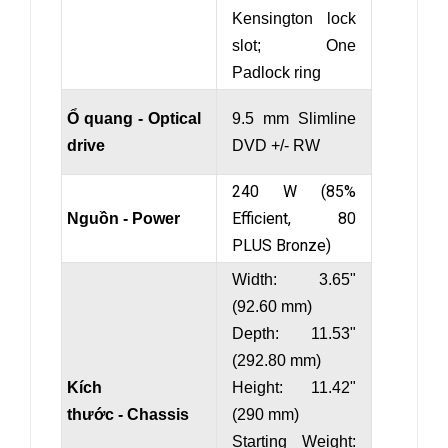
Kensington lock
slot; One
Padlock ring
Ổ quang - Optical
9.5 mm Slimline
drive
DVD +/- RW
240 W (85%
Efficient, 80
Nguồn - Power
PLUS Bronze)
Width: 3.65"
(92.60 mm)
Depth: 11.53"
(292.80 mm)
Kích
Height: 11.42"
thước - Chassis
(290 mm)
Starting Weight: