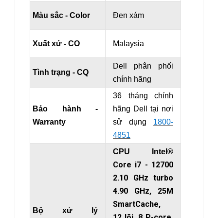
Màu sắc - Color
Đen xám
Xuất xứ - CO
Malaysia
Dell phân phối
Tình trạng - CQ
chính hãng
36 tháng chính
Bảo hành -
hãng Dell tại nơi
Warranty
sử dụng
1800-
4851
CPU Intel®
Core i7 - 12700
2.10 GHz turbo
4.90 GHz, 25M
SmartCache,
Bộ xử lý
12 lõi, 8 P-core,