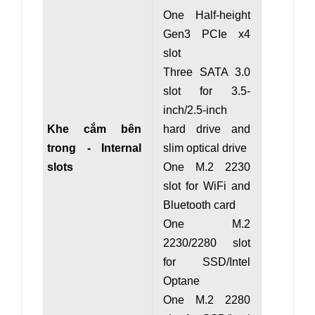
One Half-height
Gen3 PCIe x4
slot
Three SATA 3.0
slot for 3.5-
inch/2.5-inch
Khe cắm bên
hard drive and
trong - Internal
slim optical drive
slots
One M.2 2230
slot for WiFi and
Bluetooth card
One M.2
2230/2280 slot
for SSD/Intel
Optane
One M.2 2280