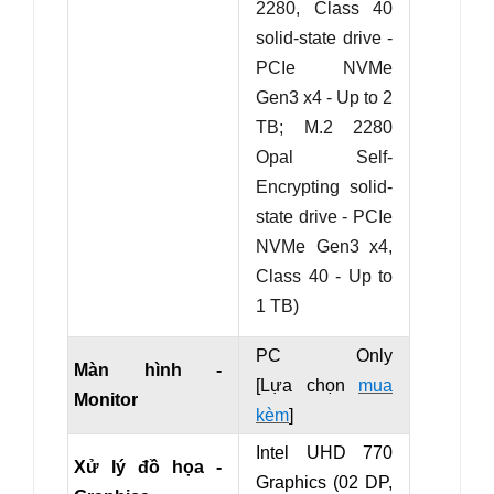
2280, Class 40
solid-state drive -
PCIe NVMe
Gen3 x4 - Up to 2
TB;
M.2 2280
Opal Self-
Encrypting solid-
state drive - PCIe
NVMe Gen3 x4,
Class 40 - Up to
1 TB)
PC Only
Màn hình -
[Lựa chọn
mua
Monitor
kèm
]
Intel UHD 770
Xử lý đồ họa -
Graphics (02 DP,