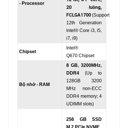
- Processor
20 luồng,
FCLGA1700
(Support
12th Generation
Intel® Core i3, i5,
i7, i9)
Intel®
Chipset
Q670 Chipset
8 GB, 3200MHz,
DDR4
(Up to
128GB 3200
Bộ nhớ - RAM
MHz non-ECC
DDR4 memory; 4
UDIMM slots)
256 GB SSD
M.2 PCIe NVME