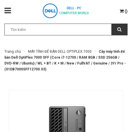
(
)
Trang chủ
MÁY TÍNH ĐỂ BÀN DELL OPTIPLEX 7000
Cây máy tính để
bàn Dell OptiPlex 7000 SFF (Core i7-12700 / RAM 8GB / SSD 256GB /
DVD-RW / Ubuntu) / WL + BT / K + M / New / FullVAT / Genuine / 3Yr Pro -
(01DB7000SFF12700.03)