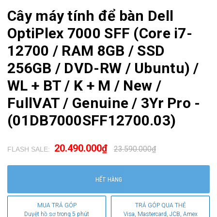
Cây máy tính để bàn Dell
OptiPlex 7000 SFF (Core i7-
12700 / RAM 8GB / SSD
256GB / DVD-RW / Ubuntu) /
WL + BT / K + M / New /
FullVAT / Genuine / 3Yr Pro -
(01DB7000SFF12700.03)
20.490.000₫
23.590.000₫
FLASH SALE:
.
HẾT HÀNG
MUA TRẢ GÓP
TRẢ GÓP QUA THẺ
Duyệt hồ sơ trong 5 phút
Visa, Mastercard, JCB, Amex