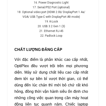
16. Power Diagnostic Light
17. Serial/PS2 Port (optional)
18. Optional video port (HDMI 2.0b/ DisplayPort 1.4a/
VGA/ USB Type-C with DisplayPort Alt mode)
19. K-Lock
20. USB 3.2 Gen 1 (3)
21. Ethernet RJ-45
22. Padlock Loop
CHẤT LƯỢNG ĐẲNG CẤP
Với đặc điểm là phân khúc cao cấp nhất,
OptiPlex đều vượt trội trên mọi phương
diện. Máy sử dụng chất liệu cao cấp nhất
đem tới sự bền bỉ vượt thời gian, có thể
dùng đến lúc chán thì mới bỏ chứ rất khó
hỏng, đồng thời vận hành siêu ổn định cho
những công việc quan trọng cần máy hoạt
động liên tục quanh năm. Chiếc laptop