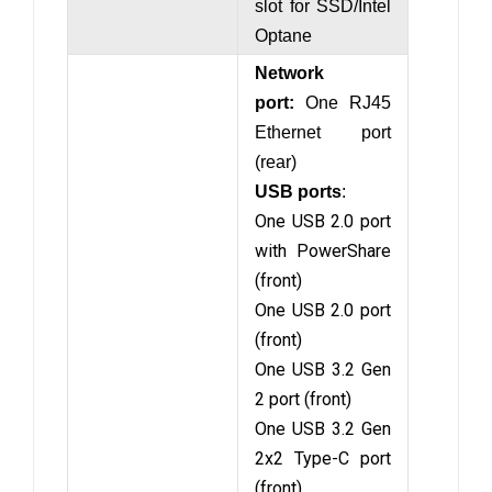
slot for SSD/Intel
Optane
Network
port:
One RJ45
Ethernet port
(rear)
USB ports
:
One USB 2.0 port
with PowerShare
(front)
One USB 2.0 port
(front)
One USB 3.2 Gen
2 port (front)
One USB 3.2 Gen
2x2 Type-C port
(front)