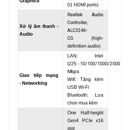
Graphics
01 HDMI ports)
Realtek Audio
Controller,
Xử lý âm thanh -
ALC3246-
Audio
CG
(high-
definition audio)
LAN: Intel
10/100/1000/2500
I225 -
Mbps
Giao tiếp mạng
Wifi: Tặng kèm
- Networking
USB Wi-Fi
Bluetooth: Lựa
chọn mua kèm
One Half-height
Gen4 PCIe x16
slot