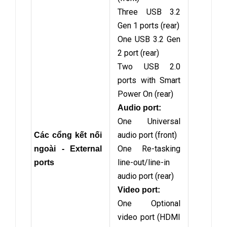
Three USB 3.2
Gen 1 ports (rear)
One USB 3.2 Gen
2 port (rear)
Two USB 2.0
ports with Smart
Power On (rear)
Audio port:
One Universal
audio port (front)
Các cổng kết nối
One Re-tasking
ngoài - External
line-out/line-in
ports
audio port (rear)
Video port:
One Optional
video port (HDMI