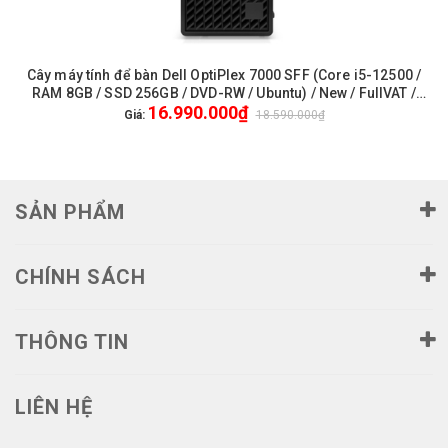
Cây máy tính để bàn Dell OptiPlex 7000 SFF (Core i5-12500 /
RAM 8GB / SSD 256GB / DVD-RW / Ubuntu) / New / FullVAT /
16.990.000₫
Genuine / 3Yr Pro - (01DB7000SFF12500.02)
Giá:
18.590.000₫
SẢN PHẨM
CHÍNH SÁCH
THÔNG TIN
LIÊN HỆ