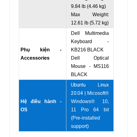
9.84 lb (4.46 kg)
Max Weight:
12.61 lb (5.72 kg)
Dell Multimedia
Keyboard -
Phụ kiện -
KB216 BLACK
Accessories
Dell Optical
Mouse - MS116
BLACK
Ubuntu Linux
20.04 |
Micosoft®
Hệ điều hành -
Windows® 10,
OS
11 Pro 64 bit
(Pre-installed
support)