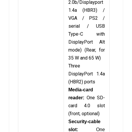
2.0b/Displayport
1.4a (HBR3) /
VGA / PS2 /
serial / USB
Type-C with
DisplayPort Alt
mode) (Rear, for
35 W and 65 W)
Three
DisplayPort 1.4a
(HBR2) ports
Media-card
One SD-
reader:
card 4.0 slot
(front, optional)
Security-cable
slot:
One