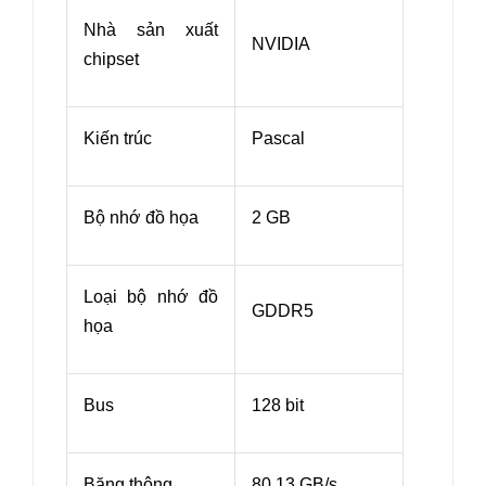
Nhà sản xuất
NVIDIA
chipset
Kiến trúc
Pascal
Bộ nhớ đồ họa
2 GB
Loại bộ nhớ đồ
GDDR5
họa
Bus
128 bit
Băng thông
80.13 GB/s