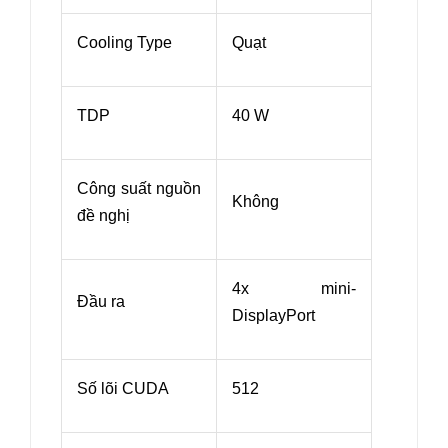
Cooling Type
Quạt
TDP
40 W
Công suất nguồn
Không
đề nghị
4x mini-
Đầu ra
DisplayPort
Số lõi CUDA
512