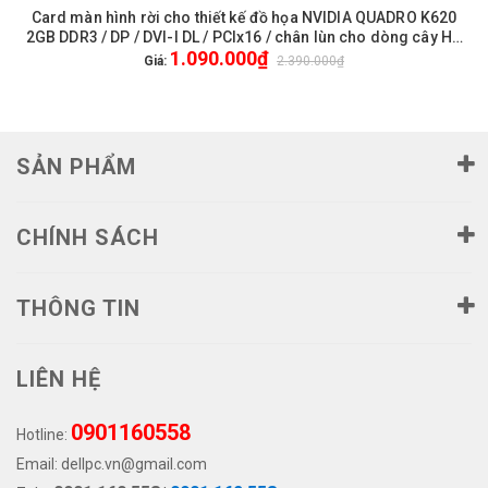
Card màn hình rời cho thiết kế đồ họa NVIDIA QUADRO K620
2GB DDR3 / DP / DVI-I DL / PCIx16 / chân lùn cho dòng cây HP
1.090.000₫
và Dell nhỏ - Like New / Bảo hành 24 tháng
Giá:
2.390.000₫
SẢN PHẨM
CHÍNH SÁCH
THÔNG TIN
LIÊN HỆ
0901160558
Hotline:
Email:
dellpc.vn@gmail.com