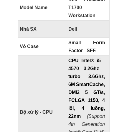
Model Name
T1700
Workstation
Nhà SX
Dell
Small Form
Vỏ Case
Factor - SFF.
CPU Intel® i5 -
4570 3.2Ghz -
turbo 3.6Ghz,
6M SmartCache,
DMI2 5 GT/s,
FCLGA 1150, 4
lõi, 4 luồng,
Bộ xử lý - CPU
22nm
(Support
4th Generation