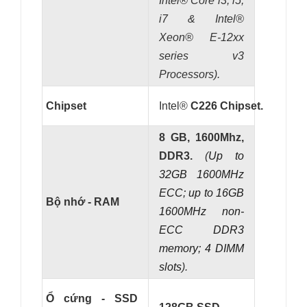
Intel
® Core i3, i5,
i7 &
Intel
®
Xeon® E-12xx
series v3
Processors).
Chipset
Intel®
C226 Chipset.
8 GB, 1600Mhz,
DDR3.
(
Up to
32GB 1600MHz
ECC; up to 16GB
Bộ nhớ - RAM
1600MHz non-
ECC DDR3
memory; 4 DIMM
slots
).
Ổ cứng - SSD