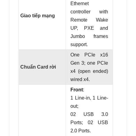
Ethernet
controller with
Giao tiếp mạng
Remote Wake
UP, PXE and
Jumbo frames
support.
One PCIe x16
Gen 3; one PCIe
Chuẩn Card rời
x4 (open ended)
wired x4.
Front
:
1 Line-in, 1 Line-
out;
02 USB 3.0
Ports; 02 USB
2.0 Ports.