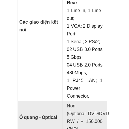
Rear
:
1 Line-in, 1 Line-
out;
Các giao diện kết
1 VGA; 2 Display
nối
Port;
1 Serial; 2 PS/2;
02 USB 3.0 Ports
5 Gbps;
04 USB 2.0 Ports
480Mbps;
1 RJ45 LAN; 1
Power
Connector.
Non
(
Optional:
DVD/DVD-
Ổ quang - Optical
RW / + 150.000