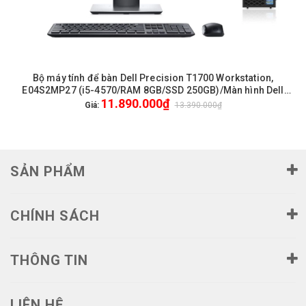
Bộ máy tính để bàn Dell Precision T1700 Workstation,
E04S2MP27 (i5-4570/RAM 8GB/SSD 250GB)/Màn hình Dell
11.890.000₫
P2719H 27 inch FullHD/Chuột phím Dell.
Giá:
13.390.000₫
SẢN PHẨM
CHÍNH SÁCH
THÔNG TIN
LIÊN HỆ