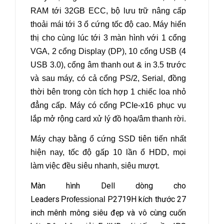
RAM tới 32GB ECC, bộ lưu trữ nâng cấp
thoải mái tới 3 ổ cứng tốc độ cao. Máy hiển
thị cho cùng lúc tới 3 màn hình với 1 cổng
VGA, 2 cổng Display (DP), 10 cổng USB (4
USB 3.0),
cổng âm thanh out & in 3.5 trước
và sau máy, có cả cổng PS/2, Serial
,
đồng
thời bên trong còn tích hợp 1 chiếc loa nhỏ
đẳng cấp. Máy có
cổng PCIe-x16 phục vụ
lắp mở rộng card xử lý đồ họa/âm thanh rời.
Máy chạy bằng ổ cứng SSD tiên tiến nhất
hiện nay, tốc độ gấp 10 lần ổ HDD, mọi
làm việc đều siêu nhanh, siêu mượt.
Màn hình Dell dòng cho
Leaders
P2719H kích thước 27
Professional
inch mênh mông siêu đẹp và vô cùng cuốn