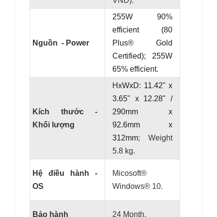
VND).
255W 90%
efficient (80
Nguồn - Power
Plus® Gold
Certified); 255W
65% efficient.
HxWxD: 11.42" x
3.65" x 12.28" /
Kích thước -
290mm x
Khối lượng
92.6mm x
312mm
; Weight
5.8 kg.
Hệ điều hành -
Micosoft®
OS
Windows® 10.
Bảo hành
24 Month.