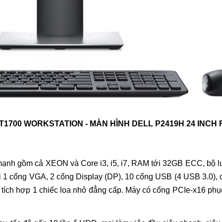
T1700
WORKSTATION - MÀN HÌNH DELL P2419H 24 INCH 
 mạnh gồm cả XEON và Core i3, i5, i7, RAM tới 32GB ECC, bộ lư
với 1 cổng VGA, 2 cổng Display (DP), 10 cổng USB (4 USB 3.0),
 tích hợp 1 chiếc loa nhỏ đẳng cấp. Máy có
cổng PCIe-x16 phục