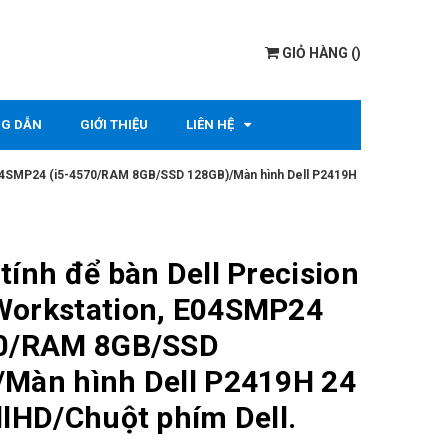
GIỎ HÀNG
(
)
G DẪN
GIỚI THIỆU
LIÊN HỆ
 E04SMP24 (i5-4570/RAM 8GB/SSD 128GB)/Màn hình Dell P2419H
tính để bàn Dell Precision
Workstation, E04SMP24
70/RAM 8GB/SSD
Màn hình Dell P2419H 24
llHD/Chuột phím Dell.