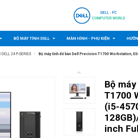
BỘ MÁY TÍNH DELL
MÀN HÌNH - PHỤ KIỆN
HƯỚN
 DELL 24 P-SERIES
Bộ máy tính để bàn Dell Precision T1700 Workstation,
Bộ máy 
T1700 
(i5-45
128GB)/
inch Fu