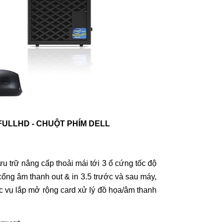
FULLHD - CHUỘT PHÍM DELL
u trữ nâng cấp thoải mái tới 3 ổ cứng tốc độ
cổng âm thanh out & in 3.5 trước và sau máy,
 vụ lắp mở rộng card xử lý đồ họa/âm thanh