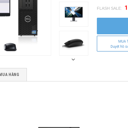
1
FLASH SALE:
.
MUA 
Duyệt hồ s
MUA HÀNG