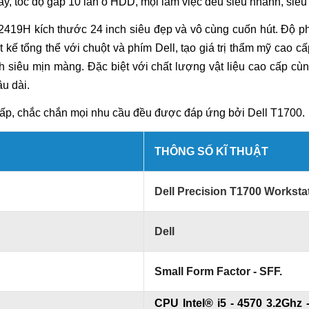
ay, tốc độ gấp 10 lần ổ HDD, mọi làm việc đều siêu nhanh, siê
2419H kích thước 24 inch siêu đẹp và vô cùng cuốn hút. Độ ph
ế tổng thể với chuột và phím Dell, tạo giá trị thẩm mỹ cao cấp
 siêu mịn màng. Đặc biệt với chất lượng vật liệu cao cấp cùng
lâu dài.
ấp, chắc chắn mọi nhu cầu đều được đáp ứng bởi
Dell T1700.
THÔNG SỐ KĨ THUẬT
Dell Precision T1700 Worksta
Dell
Small Form Factor - SFF.
CPU Intel® i5 - 4570 3.2Ghz