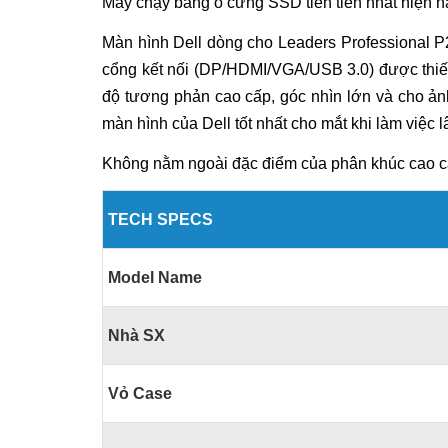
Máy chạy bằng ổ cứng SSD tiên tiến nhất hiện n
Màn hình Dell dòng cho Leaders
Professional
P
cổng kết nối (DP/HDMI/VGA/USB 3.0) được thiết k
độ tương phản cao cấp, góc nhìn lớn và cho ảnh
màn hình của Dell tốt nhất cho mắt khi làm việc 
Không nằm ngoài đặc điểm của phân khúc cao c
TECH SPECS
Model Name
Nhà SX
Vỏ Case