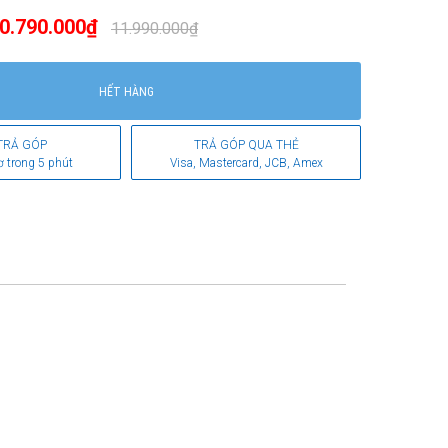
0.790.000₫
11.990.000₫
HẾT HÀNG
TRẢ GÓP
TRẢ GÓP QUA THẺ
ơ trong 5 phút
Visa, Mastercard, JCB, Amex