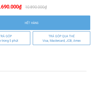
.690.000₫
10.890.000₫
HẾT HÀNG
TRẢ GÓP
TRẢ GÓP QUA THẺ
ơ trong 5 phút
Visa, Mastercard, JCB, Amex