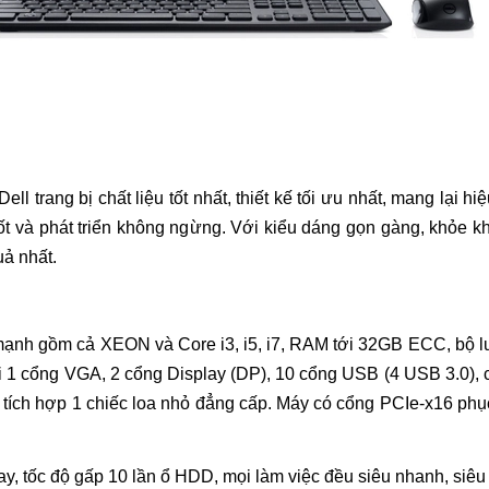
ll trang bị chất liệu tốt nhất, thiết kế tối ưu nhất, mang lại 
ốt và phát triển không ngừng. Với kiểu dáng gọn gàng, khỏe kh
uả nhất.
 mạnh gồm cả XEON và Core i3, i5, i7, RAM tới 32GB ECC, bộ lư
ới 1 cổng VGA, 2 cổng Display (DP), 10 cổng USB (4 USB 3.0), 
n tích hợp 1 chiếc loa nhỏ đẳng cấp. Máy có cổng PCIe-x16 phụ
y, tốc độ gấp 10 lần ổ HDD, mọi làm việc đều siêu nhanh, siêu