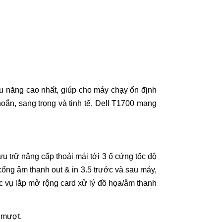
hiệu năng cao nhất, giúp cho máy chạy ổn định
oắn, sang trọng và tinh tế,
Dell T1700
mang
u trữ nâng cấp thoải mái tới 3 ổ cứng tốc độ
cổng âm thanh out & in 3.5 trước và sau máy,
c vụ lắp mở rộng card xử lý đồ họa/âm thanh
 mượt.