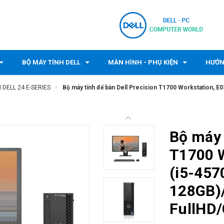
BỘ MÁY TÍNH DELL
MÀN HÌNH - PHỤ KIỆN
HƯỚN
 DELL 24 E-SERIES
Bộ máy tính để bàn Dell Precision T1700 Workstation, 
Bộ máy 
T1700 
(i5-45
128GB)/
FullHD/