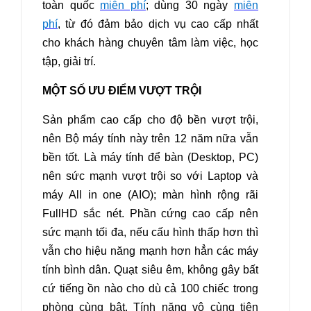
toàn quốc
miễn phí
; dùng 30 ngày
miễn
phí
, từ đó đảm bảo dịch vụ cao cấp nhất
cho khách hàng chuyên tâm làm việc, học
tập, giải trí.
MỘT SỐ ƯU ĐIỂM VƯỢT TRỘI
Sản phẩm cao cấp cho độ bền vượt trội,
nên Bộ máy tính này trên 12 năm nữa vẫn
bền tốt.
Là máy tính để bàn (Desktop, PC)
nên sức mạnh vượt trội so với Laptop và
máy All in one (AIO); màn hình rộng rãi
FullHD sắc nét.
Phần cứng cao cấp nên
sức mạnh tối đa, nếu cấu hình thấp hơn thì
vẫn cho hiệu năng mạnh hơn hẳn các máy
tính bình dân. Quạt siêu êm, không gây bất
cứ tiếng ồn nào cho dù cả 100 chiếc trong
phòng cùng bật. Tính năng vô cùng tiện