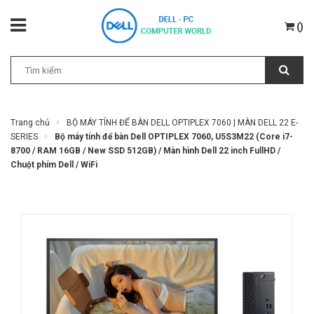
(
)
Trang chủ
BỘ MÁY TÍNH ĐỂ BÀN DELL OPTIPLEX 7060 | MÀN DELL 22 E-
SERIES
Bộ máy tính để bàn Dell OPTIPLEX 7060, U5S3M22 (Core i7-
8700 / RAM 16GB / New SSD 512GB) / Màn hình Dell 22 inch FullHD /
Chuột phím Dell / WiFi