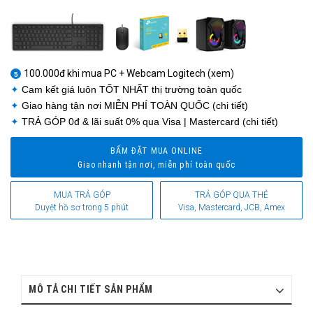
1
1
100.000đ khi mua PC + Webcam Logitech (xem)
5
✦
Cam kết giá luôn
TỐT NHẤT
thị trường toàn quốc
✦
Giao hàng tận nơi
MIỄN PHÍ TOÀN QUỐC
(chi tiết)
✦
TRẢ GÓP 0đ
& lãi suất 0% qua Visa | Mastercard (chi tiết)
BẤM ĐẶT MUA ONLINE
Giao nhanh tận nơi, miễn phí toàn quốc
MUA TRẢ GÓP
TRẢ GÓP QUA THẺ
Duyệt hồ sơ trong 5 phút
Visa, Mastercard, JCB, Amex
MÔ TẢ CHI TIẾT SẢN PHẨM