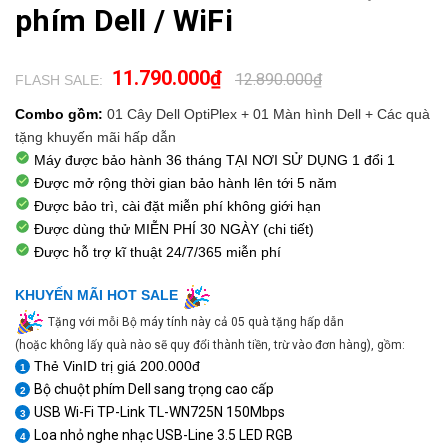
phím Dell / WiFi
11.790.000₫
12.890.000₫
FLASH SALE:
.
Combo gồm:
01 Cây Dell OptiPlex
+ 01 Màn hình Dell + Các quà
tặng khuyến mãi hấp dẫn
Máy được bảo hành 36 tháng TẠI NƠI SỬ DỤNG 1 đổi 1
Được mở rộng thời gian bảo hành lên tới 5 năm
Được bảo trì, cài đặt miễn phí không giới hạn
Được dùng thử
MIỄN PHÍ 30 NGÀY
(chi tiết)
Được hỗ trợ kĩ thuật
24/7/365
miễn phí
KHUYẾN MÃI HOT SALE
Tặng với mỗi Bộ máy tính này cả 05 quà tặng hấp dẫn
(hoặc không lấy quà nào sẽ quy đổi thành tiền, trừ vào đơn hàng), gồm:
Thẻ VinID trị giá 200.000đ
1
Bộ chuột phím Dell sang trọng cao cấp
2
USB Wi-Fi TP-Link TL-WN725N 150Mbps
3
Loa nhỏ nghe nhạc USB-Line 3.5 LED RGB
4