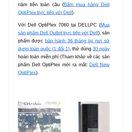
năm trên toàn cầu (
Bấm mua hàng Dell
OptiPlex trực tiếp với Dell
).
Với Dell OptiPlex 7060 tại DELLPC (
Mua
sản phẩm Dell Outlet trực tiếp với Dell
), sản
phẩm được
bảo hành 36 tháng tại nơi sử
dụng toàn quốc (1 đổi 1)
, thử dùng
30 ngày
hoàn toàn miễn phí (Tham khảo về các sản
phẩm Dell OptiPlex mới ra mắt:
Dell New
OptiPlex
)
.