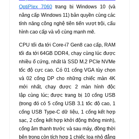
OptiPlex 7060
trang bị Windows 10 (và
nâng cấp Windows 11) bản quyền cùng các
tính năng công nghệ tiên tiến vượt trội, cấu
hình cao cấp và vô cùng mạnh mẽ.
CPU tối đa tới Core-i7 Gen8 cao cấp, RAM
tối đa tới 64GB DDR4, chạy cùng lúc được
nhiều ổ cứng, nhất là SSD M.2 PCIe NVMe
tốc độ cực cao. Có 01 cổng VGA tùy chọn
và 02 cổng DP cho những chiếc màn 4K
mới nhất, chạy được 2 màn hình độc
lập cùng lúc; được trang bị 10 cổng USB
(trong đó có 5 cổng USB 3.1 tốc độ cao, 1
cổng USB Type-C dữ liệu, 1 cổng kết hợp
sạc, 2 cổng kết hợp khởi động thông minh),
cổng âm thanh trước và sau máy, đồng thời
bên trong còn tích hợp 1 chiếc loa nhỏ đẳng