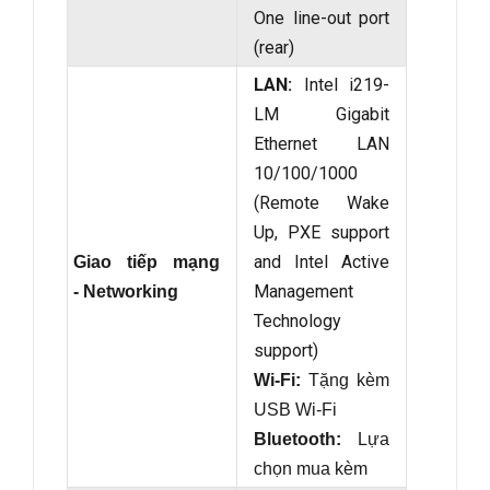
One line-out port
(rear)
LAN:
Intel i219-
LM Gigabit
Ethernet LAN
10/100/1000
(Remote Wake
Up, PXE support
and Intel Active
Giao tiếp mạng
Management
- Networking
Technology
support)
Wi-Fi:
Tặng kèm
USB Wi-Fi
Bluetooth:
Lựa
chọn mua kèm