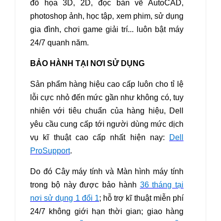
đồ họa 3D, 2D, đọc bản vẽ AutoCAD,
photoshop ảnh, học tập, xem phim, sử dụng
gia đình, chơi game giải trí... luôn bật máy
24/7 quanh năm.
BẢO HÀNH TẠI NƠI SỬ DỤNG
Sản phẩm hàng hiệu cao cấp luôn cho tỉ lệ
lỗi cực nhỏ đến mức gần như không có, tuy
nhiên với tiêu chuẩn của hàng hiệu, Dell
yêu cầu cung cấp tới người dùng mức dịch
vụ kĩ thuật cao cấp nhất hiện nay:
Dell
ProSupport
.
Do đó Cây máy tính và Màn hình máy tính
trong bộ này được bảo hành
36 tháng tại
nơi sử dụng 1 đổi 1
; hỗ trợ kĩ thuật miễn phí
24/7 không giới hạn thời gian; giao hàng