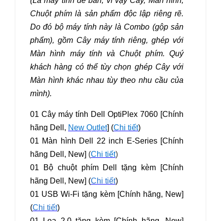
(Là máy tính để bàn, vì vậy Cây, Màn hình,
Chuột phím là sản phẩm độc lập riêng rẽ.
Do đó bộ máy tính này là Combo (gộp sản
phẩm), gồm Cây máy tính riêng, ghép với
Màn hình máy tính và Chuột phím. Quý
khách hàng có thể tùy chọn ghép Cây với
Màn hình khác nhau tùy theo nhu cầu của
mình).
01 Cây máy tính Dell OptiPlex 7060 [Chính
hãng Dell,
New Outlet
] (
Chi tiết
)
01 Màn hình Dell 22 inch E-Series [Chính
hãng Dell, New]
(
Chi tiết
)
01 Bộ chuột phím Dell tặng kèm [Chính
hãng Dell, New] (
Chi tiết
)
01 USB Wi-Fi tặng kèm [Chính hãng, New]
(
Chi tiết
)
01 Loa 2.0 tặng kèm [Chính hãng, New]