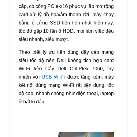
cấp, có cổng PCIe-x16 phục vụ lắp mở rộng
card xử lý đồ họa/âm thanh rời; máy chạy
bằng ổ cứng SSD tiên tiến nhất hiện nay,
tốc độ gấp 10 lần ổ HDD, mọi làm việc đều
siêu nhanh, siêu mượt.
Theo triết lý ưu tiên dùng dây cáp mạng
siêu tốc độ nên Dell không tích hợp card
Wi-Fi trên Cây Dell OptiPlex 7060, tuy
nhiên với
USB Wi-Fi
được tặng kèm, máy
kết nối dùng mạng Wi-Fi rất tiện dụng, tốc
độ cao, nhanh chóng như điện thoại, laptop
ở bất kì đâu
.