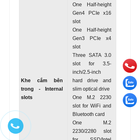
One Half-height
Gen4 PCIe x16
slot
One Half-height
Gen3 PCIe x4
slot
Three SATA 3.0
slot for 3.5-
inch/2.5-inch
Khe cắm bên
hard drive and
trong - Internal
slim optical drive
slots
One M.2 2230
slot for WiFi and
Bluetooth card
One M.2
2230/2280 slot
for SSD/Intel