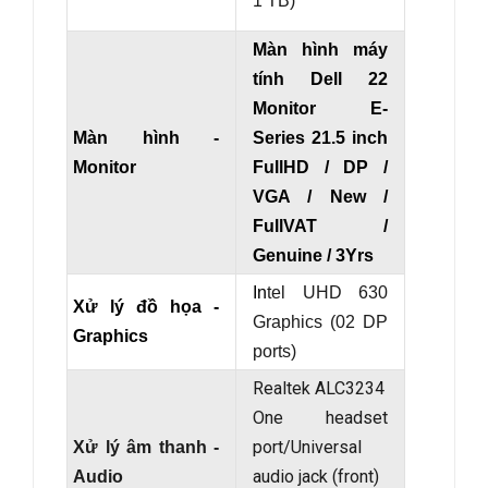
1 TB)
Màn hình máy
tính Dell 22
Monitor E-
Màn hình -
Series 21.5 inch
Monitor
FullHD / DP /
VGA / New /
FullVAT /
Genuine / 3Yrs
In
tel UHD 630
Xử lý đồ họa -
Graphics (02 DP
Graphics
ports)
Realtek ALC3234
One headset
port/Universal
Xử lý âm thanh -
audio jack (front)
Audio