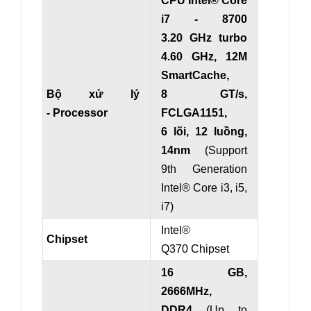
CPU Intel® Core
i7 - 8700
3.20 GHz turbo
4.60 GHz, 12M
SmartCache,
Bộ xử lý
8 GT/s,
- Processor
FCLGA1151,
6 lõi, 12 luồng,
14nm
(Support
9th Generation
Intel® Core i3, i5,
i7)
Intel®
Chipset
Q370 Chipset
16 GB,
2666MHz,
DDR4
(Up to