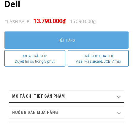
Dell
13.790.000₫
15.590.000₫
FLASH SALE:
.
HẾT HÀNG
MUA TRẢ GÓP
TRẢ GÓP QUA THẺ
Duyệt hồ sơ trong 5 phút
Visa, Mastercard, JCB, Amex
MÔ TẢ CHI TIẾT SẢN PHẨM
HƯỚNG DẪN MUA HÀNG