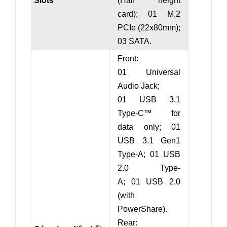
Slots
(
Half height
card
)
; 0
1 M.2
PCIe (22x80mm);
03 SATA.
Front:
01 Universal
Audio Jack;
01 USB 3.1
Type-C™ for
data only; 01
USB 3.1 Gen1
Type-A; 01 USB
2.0 Type-
A; 01 USB 2.0
(
with
PowerShare
).
Rear: