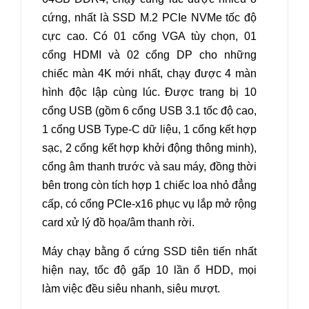
cứng, nhất là SSD M.2 PCIe NVMe tốc độ
cực cao. Có 01 cổng VGA tùy chọn, 01
cổng HDMI và 02 cổng DP cho những
chiếc màn 4K mới nhất, chạy được 4 màn
hình độc lập cùng lúc. Được trang bị 10
cổng USB (gồm 6 cổng USB 3.1 tốc độ cao,
1 cổng USB Type-C dữ liệu, 1 cổng kết hợp
sạc, 2 cổng kết hợp khởi động thông minh),
cổng âm thanh trước và sau máy, đồng thời
bên trong còn tích hợp 1 chiếc loa nhỏ đẳng
cấp, có cổng PCIe-x16 phục vụ lắp mở rộng
card xử lý đồ họa/âm thanh rời.
Máy chạy bằng ổ cứng SSD tiên tiến nhất
hiện nay, tốc độ gấp 10 lần ổ HDD, mọi
làm việc đều siêu nhanh, siêu mượt.