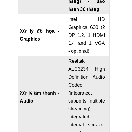
hãng) - Bảo
hành 36 tháng
Intel HD
Graphics 630 (2
Xử lý đồ họa -
DP 1.2, 1 HDMI
Graphics
1.4 and
1 VGA
- optional
).
Realtek
ALC3234 High
Definition Audio
Codec
Xử lý âm thanh -
(integrated,
Audio
supports multiple
streaming);
Integrated
Internal speaker