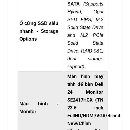
SATA
(
Supports
Hybrid, Opal
SED FIPS, M.2
Ổ cứng SSD siêu
Solid State Drive
nhanh - Storage
and M.2 PCIe
Options
Solid State
Drive,
RAID
0
&
1,
dual storage
support
).
Màn hình máy
tính để bàn Dell
24 Monitor
SE2417HGX (TN
Màn hình -
23.6 inch
Monitor
FullHD/HDMI/VGA/Brand
New/Chính