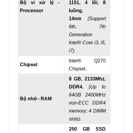
Bộ vi xử lý -
1151, 4 lõi, 8
Processor
luồng,
14nm
(Support
6th, 7th
Generation
Intel
® Core i3, i5,
i7).
Intel® Q270
Chipset
Chipset.
8 GB, 2133Mhz,
DDR4.
(Up to
64GB 2400MHz
Bộ nhớ - RAM
non-ECC DDR4
memory; 4 DIMM
slots).
250 GB SSD