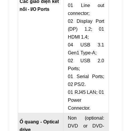
Các giao diện kết
01 Line out
nối - I/O Ports
connector;
02 Display Port
(DP) 1.2; 01
HDMI 1.4;
04 USB 3.1
Gen1 Type-A;
02 USB 2.0
Ports;
01 Serial Ports;
02 PS/2.
01 RJ45 LAN; 01
Power
Connector.
Non (optional:
Ổ quang - Optical
DVD or DVD-
drive