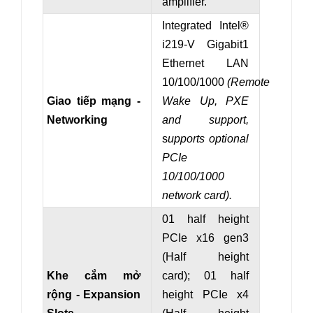
amplifier.
Integrated Intel®
i219-V Gigabit1
Ethernet LAN
10/100/1000
(Remote
Giao tiếp mạng -
Wake Up, PXE
Networking
and support,
s
upports optional
PCIe
10/100/1000
network card)
.
01 half height
PCIe x16 gen3
(
Half height
Khe cắm mở
card
)
; 01 half
rộng - Expansion
height PCIe x
4