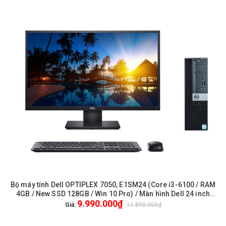
Bộ máy tính Dell OPTIPLEX 7050, E1SM24 (Core i3-6100 / RAM
4GB / New SSD 128GB / Win 10 Pro) / Màn hình Dell 24 inch
9.990.000₫
FullHD / Chuột phím Dell
Giá:
11.890.000₫