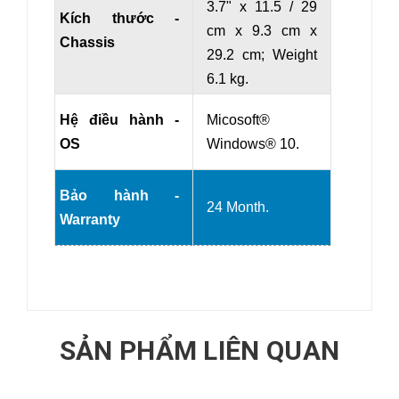
3.7" x 11.5 / 29
Kích thước -
cm x 9.3 cm x
Chassis
29.2 cm
; Weight
6.1 kg.
Hệ điều hành -
Micosoft®
OS
Windows® 10.
Bảo hành -
24 Month.
Warranty
SẢN PHẨM LIÊN QUAN