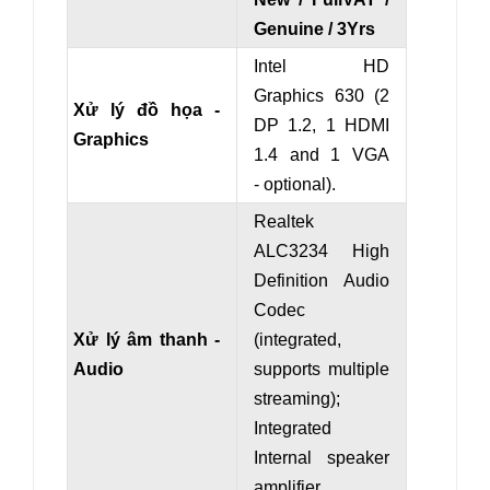
Genuine / 3Yrs
Intel HD
Graphics 630 (2
Xử lý đồ họa -
DP 1.2, 1 HDMI
Graphics
1.4 and
1 VGA
- optional
).
Realtek
ALC3234 High
Definition Audio
Codec
Xử lý âm thanh -
(integrated,
Audio
supports multiple
streaming);
Integrated
Internal speaker
amplifier.