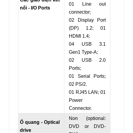
01 Line out
nối - I/O Ports
connector;
02 Display Port
(DP) 1.2; 01
HDMI 1.4;
04 USB 3.1
Gen1 Type-A;
02 USB 2.0
Ports;
01 Serial Ports;
02 PS/2.
01 RJ45 LAN; 01
Power
Connector.
Non (optional:
Ổ quang - Optical
DVD or DVD-
drive