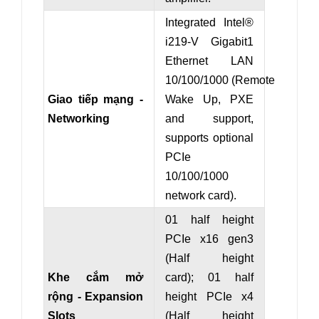
Integrated Intel®
i219-V Gigabit1
Ethernet LAN
10/100/1000 (Remote
Giao tiếp mạng -
Wake Up, PXE
Networking
and support,
s
upports optional
PCIe
10/100/1000
network card)
.
01 half height
PCIe x16 gen3
(
Half height
Khe cắm mở
card
)
; 01 half
rộng - Expansion
height PCIe x
4
Slots
(
Half height