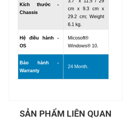
3.7" x 11.5 / 29
Kích thước -
cm x 9.3 cm x
Chassis
29.2 cm
; Weight
6.1 kg.
Hệ điều hành -
Micosoft®
OS
Windows® 10.
Bảo hành -
24 Month.
Warranty
SẢN PHẨM LIÊN QUAN