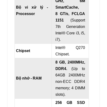
GHz
, 6M
Bộ vi xử lý -
SmartCache,
Processor
8 GT/s, FCLGA
1151
(Support
7th Generation
Intel® Core i3, i5,
i7).
Intel® Q270
Chipset
Chipset.
8 GB, 2400MHz,
DDR4.
(Up to
64GB 2400MHz
Bộ nhớ - RAM
non-ECC DDR4
memory; 4 DIMM
slots).
256 GB SSD