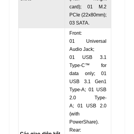
card
)
; 0
1 M.2
PCIe (22x80mm);
03 SATA.
Front:
01 Universal
Audio Jack;
01 USB 3.1
Type-C™ for
data only; 01
USB 3.1 Gen1
Type-A; 01 USB
2.0 Type-
A; 01 USB 2.0
(
with
PowerShare
).
Rear:
Các giao diện kết