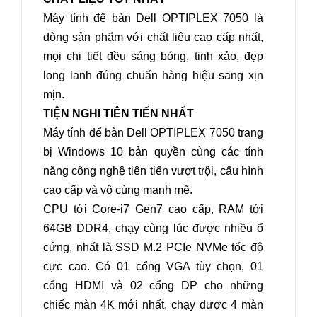
Máy tính để bàn Dell OPTIPLEX 7050
là
dòng sản phẩm với chất liệu cao cấp nhất,
mọi chi tiết đều sáng bóng, tinh xảo, đẹp
long lanh đúng chuẩn hàng hiệu sang xịn
mịn.
TIỆN NGHI TIÊN TIẾN NHẤT
Máy tính để bàn Dell OPTIPLEX 7050
trang
bị Windows 10 bản quyền cùng các tính
năng công nghệ tiên tiến vượt trội, cấu hình
cao cấp và vô cùng mạnh mẽ.
CPU tới Core-i7 Gen7 cao cấp, RAM tới
64GB DDR4, chạy cùng lúc được nhiều ổ
cứng, nhất là SSD M.2 PCIe NVMe tốc độ
cực cao. Có 01 cổng VGA tùy chọn, 01
cổng HDMI và 02 cổng DP cho những
chiếc màn 4K mới nhất, chạy được 4 màn