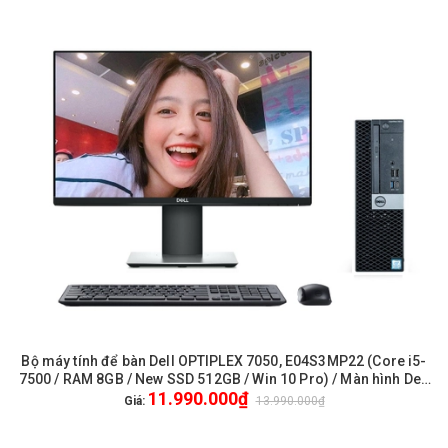
Bộ máy tính để bàn Dell OPTIPLEX 7050, E04S3MP22 (Core i5-
7500 / RAM 8GB / New SSD 512GB / Win 10 Pro) / Màn hình Dell
11.990.000₫
22 inch FullHD P2219H / Chuột phím Dell
Giá:
13.990.000₫