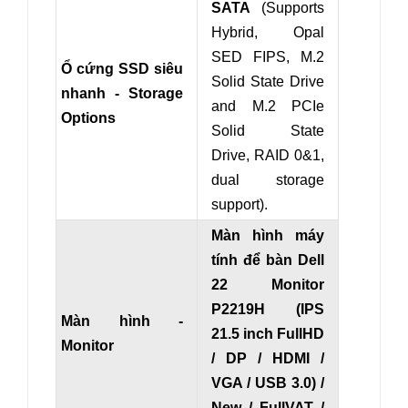
SATA
(
Supports
Hybrid, Opal
SED FIPS, M.2
Ổ cứng SSD siêu
Solid State Drive
nhanh - Storage
and M.2 PCIe
Options
Solid State
Drive,
RAID
0
&
1,
dual storage
support
).
Màn hình máy
tính để bàn Dell
22 Monitor
P2219H (IPS
Màn hình -
21.5 inch FullHD
Monitor
/ DP / HDMI /
VGA / USB 3.0) /
New / FullVAT /