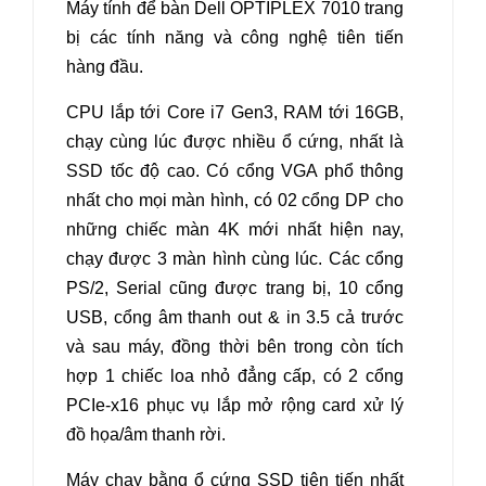
Máy tính để bàn Dell OPTIPLEX 7010
trang
bị các tính năng và công nghệ tiên tiến
hàng đầu.
CPU lắp tới Core i7 Gen3, RAM tới 16GB,
chạy cùng lúc được nhiều ổ cứng, nhất là
SSD tốc độ cao. Có cổng VGA phổ thông
nhất cho mọi màn hình, có 02 cổng DP cho
những chiếc màn 4K mới nhất hiện nay,
chạy được 3 màn hình cùng lúc. Các cổng
PS/2, Serial cũng được trang bị, 10 cổng
USB, cổng âm thanh out & in 3.5 cả trước
và sau máy, đồng thời bên trong còn tích
hợp 1 chiếc loa nhỏ đẳng cấp, có 2 cổng
PCIe-x16 phục vụ lắp mở rộng card xử lý
đồ họa/âm thanh rời.
Máy chạy bằng ổ cứng SSD tiên tiến nhất