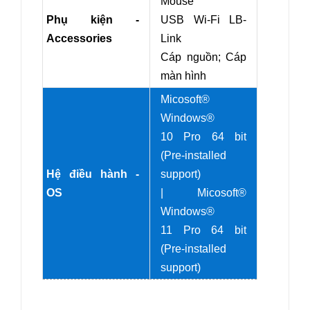
Mouse
Phụ kiện -
USB Wi-Fi LB-
Accessories
Link
Cáp nguồn; Cáp
màn hình
Micosoft®
Windows®
10 Pro 64 bit
(Pre-installed
Hệ điều hành -
support)
OS
| Micosoft®
Windows®
11 Pro 64 bit
(Pre-installed
support)