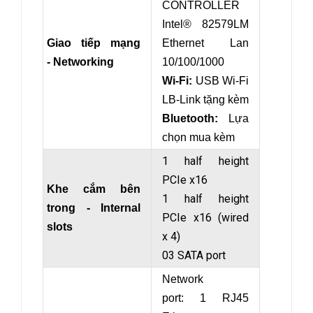
CONTROLLER
Intel® 82579LM
Giao tiếp mạng
Ethernet Lan
- Networking
10/100/1000
Wi-Fi:
USB Wi-Fi
LB-Link tặng kèm
Bluetooth:
Lựa
chọn mua kèm
1 half height
PCIe x16
Khe cắm bên
1 half height
trong - Internal
PCIe x16 (wired
slots
x 4)
03 SATA port
Network
port: 1 RJ45