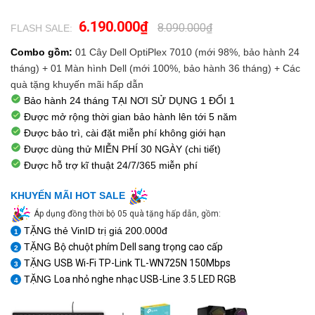
6.190.000₫
8.090.000₫
FLASH SALE:
.
Combo gồm:
01 Cây Dell OptiPlex 7010 (mới 98%, bảo hành 24
tháng) + 01 Màn hình Dell (mới 100%, bảo hành 36 tháng) + Các
quà tặng khuyến mãi hấp dẫn
Bảo hành 24 tháng TẠI NƠI SỬ DỤNG 1 ĐỔI 1
Được mở rộng thời gian bảo hành lên tới 5 năm
Được bảo trì, cài đặt miễn phí không giới hạn
Được dùng thử
MIỄN PHÍ 30 NGÀY
(chi tiết)
Được hỗ trợ kĩ thuật
24/7/365
miễn phí
KHUYẾN MÃI HOT SALE
Áp dụng đồng thời bộ 05 quà tặng hấp dẫn, gồm:
TẶNG thẻ VinID trị giá 200.000đ
1
TẶNG
Bộ chuột phím Dell sang trọng cao cấp
2
TẶNG
USB Wi-Fi TP-Link TL-WN725N 150Mbps
3
TẶNG
Loa nhỏ nghe nhạc USB-Line 3.5 LED RGB
4
1