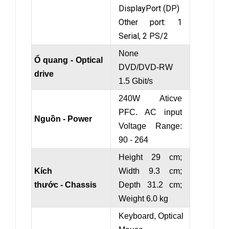
DisplayPort (DP)
Other port: 1
Serial, 2 PS/2
None
Ổ quang - Optical
DVD/DVD-RW
drive
1.5 Gbit/s
240W Aticve
PFC. AC input
Nguồn - Power
Voltage Range:
90 - 264
Height 29 cm;
Kích
Width 9.3 cm;
thước - Chassis
Depth 31.2 cm;
Weight 6.0 kg
Keyboard, Optical