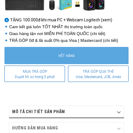
1
TẶNG
100.000đ khi mua PC + Webcam Logitech (xem)
5
✦
Cam kết giá luôn
TỐT NHẤT
thị trường toàn quốc
✦
Giao hàng tận nơi
MIỄN PHÍ TOÀN QUỐC
(chi tiết)
✦
TRẢ GÓP 0đ
& lãi suất 0% qua Visa | Mastercard (chi tiết)
HẾT HÀNG
MUA TRẢ GÓP
TRẢ GÓP QUA THẺ
Duyệt hồ sơ trong 5 phút
Visa, Mastercard, JCB, Amex
MÔ TẢ CHI TIẾT SẢN PHẨM
HƯỚNG DẪN MUA HÀNG