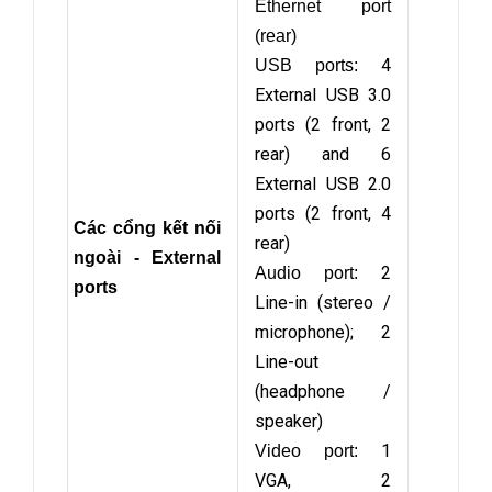
Ethernet port
(rear)
4
USB ports:
External USB 3.0
ports (2 front, 2
rear) and 6
External USB 2.0
ports (2 front, 4
Các cổng kết nối
rear)
ngoài - External
2
Audio port:
ports
Line-in (stereo /
microphone); 2
Line-out
(headphone /
speaker)
1
Video port:
VGA, 2