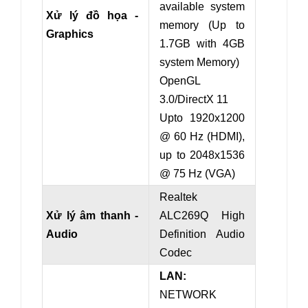
available system
Xử lý đồ họa -
memory (Up to
Graphics
1.7GB with 4GB
system Memory)
OpenGL
3.0/DirectX 11
Upto 1920x1200
@ 60 Hz (HDMI),
up to 2048x1536
@ 75 Hz (VGA)
Realtek
Xử lý âm thanh -
ALC269Q High
Audio
Definition Audio
Codec
LAN:
NETWORK