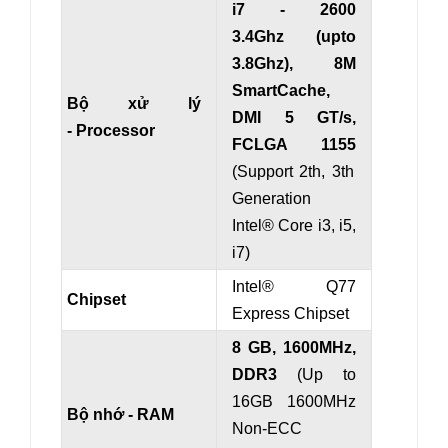
i7 - 2600
3.4Ghz
(upto
3.8Ghz)
, 8M
SmartCache,
Bộ xử lý
DMI 5 GT/s,
- Processor
FCLGA 1155
(
Support 2th, 3th
Generation
Intel®
Core i3, i5,
i7)
Intel® Q77
Chipset
Express Chipset
8 GB, 1600MHz,
DDR3
(Up to
16GB 1600MHz
Bộ nhớ - RAM
Non-ECC