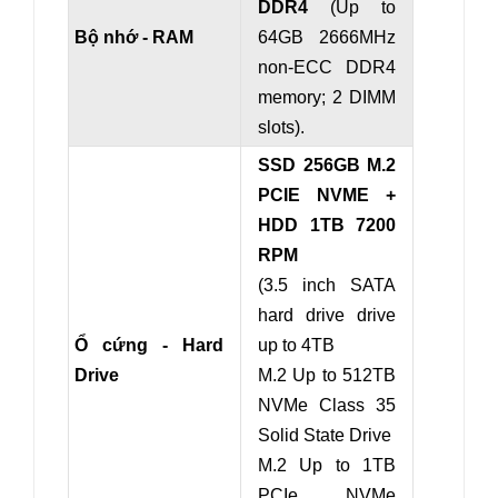
DDR4
(Up to
Bộ nhớ - RAM
64GB 2666MHz
non-ECC DDR4
memory; 2 DIMM
slots).
SSD 256GB M.2
PCIE NVME +
HDD 1TB 7200
RPM
(3.5 inch SATA
hard drive drive
Ổ cứng - Hard
up to 4TB
Drive
M.2 Up to 512TB
NVMe Class 35
Solid State Drive
M.2 Up to 1TB
PCIe NVMe