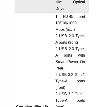
slim Optical
Drive
1 RJ-45 port
10/100/1000
Mbps (rear)
2 USB 2.0 Type-
A ports (front)
2 USB 2.0 Type-
A ports with
Smart Power On
(rear)
2 USB 3.2 Gen 1
Type-A ports
(front)
2 USB 3.2 Gen 1
Type-A ports
Các giao diện kết
(rear)