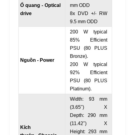
Ổ quang - Optical
mm ODD
drive
8x DVD +/- RW
9.5 mm ODD
200 W typical
85% Efficient
PSU (80 PLUS
Bronze).
Nguồn - Power
200 W typical
92% Efficient
PSU (80 PLUS
Platinum).
Width: 93 mm
(3.65") X
Depth: 290 mm
(11.42") X
Kích
Height: 293 mm