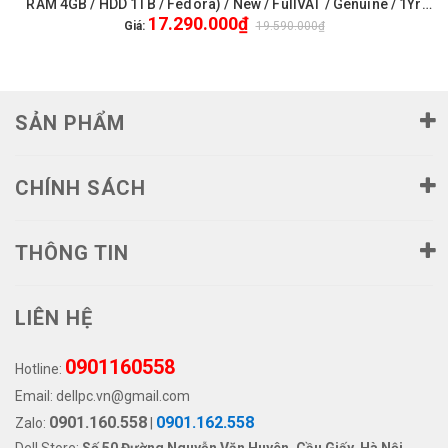
RAM 4GB / HDD 1TB / Fedora) / New / FullVAT / Genuine / 1Yr
17.290.000₫
Pro + Màn hình Dell 24 P-Series 24 inch FullHD (3080SFF-
Giá:
19.590.000₫
10505-4G1TB)
SẢN PHẨM
CHÍNH SÁCH
THÔNG TIN
LIÊN HỆ
0901160558
Hotline:
Email:
dellpc.vn@gmail.com
0901.160.558
0901.162.558
Zalo:
|
Dell Store:
Số 50 Đường Nguyễn Văn Huyên, Cầu Giấy, Hà Nội