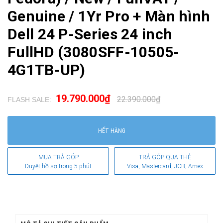
Genuine / 1Yr Pro + Màn hình
Dell 24 P-Series 24 inch
FullHD (3080SFF-10505-
4G1TB-UP)
19.790.000₫
22.390.000₫
FLASH SALE:
.
HẾT HÀNG
MUA TRẢ GÓP
TRẢ GÓP QUA THẺ
Duyệt hồ sơ trong 5 phút
Visa, Mastercard, JCB, Amex