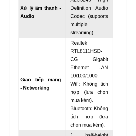
Xử lý âm thanh -
Definition Audio
Audio
Codec (supports
multiple
streaming).
Realtek
RTL8111HSD-
CG Gigabit
Ethernet LAN
10/100/1000.
Giao tiếp mạng
Wifi: Không tích
- Networking
hợp (lựa chọn
mua kèm).
Bluetooth: Không
tích hợp (lựa
chọn mua kèm).
1 half-height