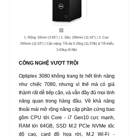
1. Rộng: 93mm (3.65”) | 2. Sâu: 290mm (11.42”) | 3. Cao:
293mm (11.53”) | Cận nặng: Tối đa 5.25kg (11.57lb) & Tối thiểu
3.63kg (8.0lb)
CÔNG NGHỆ VƯỢT TRỘI
Optiplex 3080 không trang bị hết tính năng
như chiếc 7080, nhưng vì thế mà có giá
thành rất dễ tiếp cận, và vẫn đầy đủ mọi tính
năng quan trọng hàng đầu. Về khả năng
thoải mái mở rộng nâng cấp phần cứng bao
gồm CPU tới Core - i7 Gen10 cực mạnh,
RAM tới 64GB, SSD M.2 PCIe NVMe tốc
độ cao, card đồ họa rời, M.2 Wi-Fi -