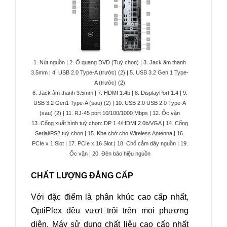
1. Nút nguồn | 2. Ổ quang DVD (Tuỳ chọn) | 3. Jack âm thanh
3.5mm | 4. USB 2.0 Type-A (trước) (2) | 5. USB 3.2 Gen 1 Type-
A (trước) (2)
6. Jack âm thanh 3.5mm |
7. HDMI 1.4b | 8. DisplayPort 1.4 | 9.
USB 3.2 Gen1 Type-A (sau) (2) | 10. USB 2.0 USB 2.0 Type-A
(sau) (2) | 11. RJ-45 port 10/100/1000 Mbps | 12. Ốc vặn
13. Cổng xuất hình tuỳ chọn: DP 1.4/HDMI 2.0b/VGA | 14. Cổng
Serial/PS2 tuỳ chọn | 15. Khe chờ cho Wireless Antenna | 16.
PCIe x 1 Slot | 17. PCIe x 16 Slot | 18. Chỗ cắm dây nguồn | 19.
Ốc vặn | 20. Đèn báo hiệu nguồn
CHẤT LƯỢNG ĐẲNG CẤP
Với đặc điểm là phân khúc cao cấp nhất,
OptiPlex đều vượt trội trên mọi phương
diện. Máy sử dụng chất liệu cao cấp nhất