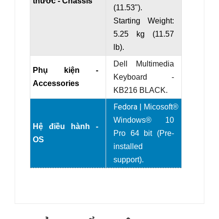
thước - Chassis
(11.53").
Starting Weight:
5.25 kg (11.57
lb).
Dell Multimedia
Phụ kiện -
Keyboard -
Accessories
KB216 BLACK.
Fedora |
Micosoft®
Windows® 10
Hệ điều hành -
Pro 64 bit (Pre-
OS
installed
support).