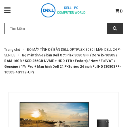
(
)
Trang chủ
BỘ MÁY TÍNH ĐỂ BÀN DELL OPTIPLEX 3080 | MÀN DELL 24 P-
SERIES
Bộ máy tính để bàn Dell OptiPlex 3080 SFF (Core i5-10505 /
RAM 16GB / SSD 256GB NVME + HDD 1TB / Fedora) / New / FullVAT /
Genuine / 1Yr Pro + Màn hình Dell 24 P-Series 24 inch FullHD (3080SFF-
10505-4G1TB-UP)