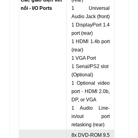
nối - I/O Ports
1 Universal
Audio Jack (front)
1 DisplayPort 1.4
port (rear)
1 HDMI 1.4b port
(rear)
1 VGA Port
1 Serial/PS2 slot
(Optional)
1 Optional video
port - HDMI 2.0b,
DP, or VGA
1 Audio Line-
in/out port
retasking (rear)
8x DVD-ROM 9.5