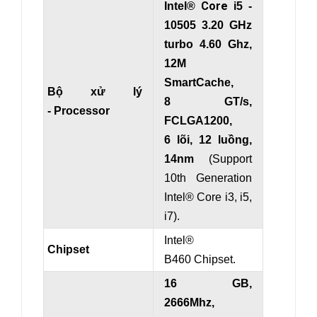
Core
Intel®
i5 -
10505 3.20 GHz
turbo 4.60 Ghz,
12M
SmartCache,
Bộ xử lý
8 GT/s,
- Processor
FCLGA1200,
6 lõi, 12 luồng,
14nm
(Support
10th Generation
Intel® Core i3, i5,
i7).
Intel®
Chipset
B460 Chipset.
16 GB,
2666Mhz,