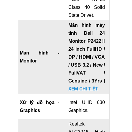
Class 40 Solid
State Drive).
Màn hình máy
tính Dell 24
Monitor P2422H
24 inch FullHD /
Màn hình -
DP / HDMI / VGA
Monitor
/ USB 3.2 / New /
FullVAT /
|
Genuine / 3Yrs
XEM CHI TIẾT
Xử lý đồ họa -
Intel UHD 630
Graphics
Graphics.
Realtek
ALC3246 High