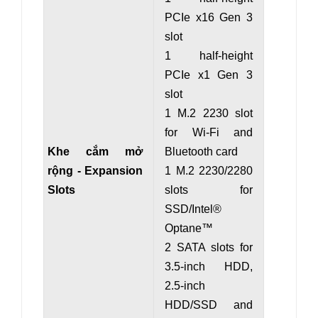
PCIe x16 Gen 3
slot
1 half-height
PCIe x1 Gen 3
slot
1 M.2 2230 slot
for Wi-Fi and
Khe cắm mở
Bluetooth card
rộng - Expansion
1 M.2 2230/2280
Slots
slots for
SSD/Intel®
Optane™
2 SATA slots for
3.5-inch HDD,
2.5-inch
HDD/SSD and