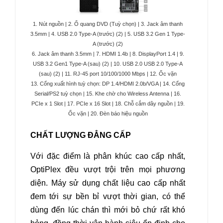
1. Nút nguồn | 2. Ổ quang DVD (Tuỳ chọn) | 3. Jack âm thanh
3.5mm | 4. USB 2.0 Type-A (trước) (2) | 5. USB 3.2 Gen 1 Type-
A (trước) (2)
6. Jack âm thanh 3.5mm |
7. HDMI 1.4b | 8. DisplayPort 1.4 | 9.
USB 3.2 Gen1 Type-A (sau) (2) | 10. USB 2.0 USB 2.0 Type-A
(sau) (2) | 11. RJ-45 port 10/100/1000 Mbps | 12. Ốc vặn
13. Cổng xuất hình tuỳ chọn: DP 1.4/HDMI 2.0b/VGA | 14. Cổng
Serial/PS2 tuỳ chọn | 15. Khe chờ cho Wireless Antenna | 16.
PCIe x 1 Slot | 17. PCIe x 16 Slot | 18. Chỗ cắm dây nguồn | 19.
Ốc vặn | 20. Đèn báo hiệu nguồn
CHẤT LƯỢNG ĐẲNG CẤP
Với đặc điểm là phân khúc cao cấp nhất,
OptiPlex đều vượt trội trên mọi phương
diện. Máy sử dụng chất liệu cao cấp nhất
đem tới sự bền bỉ vượt thời gian, có thể
dùng đến lúc chán thì mới bỏ chứ rất khó