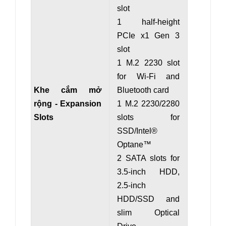
slot
1 half-height
PCIe x1 Gen 3
slot
1 M.2 2230 slot
for Wi-Fi and
Khe cắm mở
Bluetooth card
rộng - Expansion
1 M.2 2230/2280
Slots
slots for
SSD/Intel®
Optane™
2 SATA slots for
3.5-inch HDD,
2.5-inch
HDD/SSD and
slim Optical