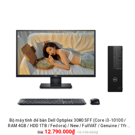
Bộ máy tính để bàn Dell Optiplex 3080 SFF (Core i3-10100 /
RAM 4GB / HDD 1TB / Fedora) / New / FullVAT / Genuine / 1Yr
12.790.000₫
Pro + Màn hình Dell 22 E-Series 21.5 inch FullHD (3080SFF-
Giá:
15.190.000₫