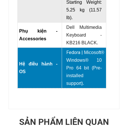
Starting Weight:
5.25 kg (11.57
lb).
Dell Multimedia
Phụ kiện -
Keyboard -
Accessories
KB216 BLACK.
Fedora |
Micosoft®
Windows® 10
Hệ điều hành -
Pro 64 bit (Pre-
OS
installed
support).
SẢN PHẨM LIÊN QUAN