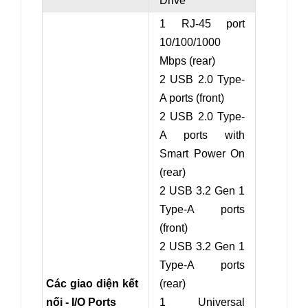
Drive
1 RJ-45 port
10/100/1000
Mbps (rear)
2 USB 2.0 Type-
A ports (front)
2 USB 2.0 Type-
A ports with
Smart Power On
(rear)
2 USB 3.2 Gen 1
Type-A ports
(front)
2 USB 3.2 Gen 1
Type-A ports
Các giao diện kết
(rear)
nối - I/O Ports
1 Universal