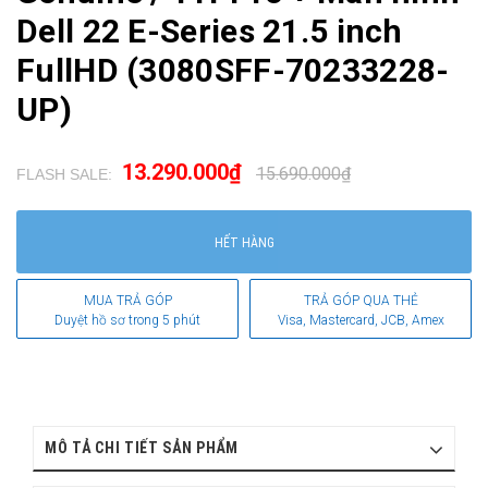
Dell 22 E-Series 21.5 inch
FullHD (3080SFF-70233228-
UP)
13.290.000₫
15.690.000₫
FLASH SALE:
.
HẾT HÀNG
MUA TRẢ GÓP
TRẢ GÓP QUA THẺ
Duyệt hồ sơ trong 5 phút
Visa, Mastercard, JCB, Amex
MÔ TẢ CHI TIẾT SẢN PHẨM