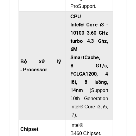
ProSupport.
CPU
Core i3 -
Intel®
10100 3.60 GHz
turbo 4.3 Ghz,
6M
SmartCache,
Bộ xử lý
8 GT/s,
- Processor
FCLGA1200, 4
lõi, 8 luồng,
14nm
(Support
10th Generation
Intel® Core i3, i5,
i7).
Intel®
Chipset
B460 Chipset.