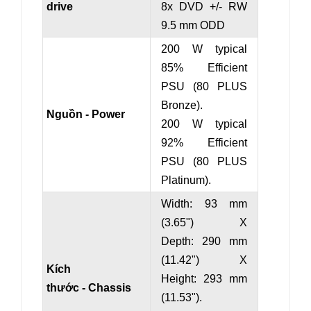
drive
8x DVD +/- RW
9.5 mm ODD
200 W typical
85% Efficient
PSU (80 PLUS
Bronze).
Nguồn - Power
200 W typical
92% Efficient
PSU (80 PLUS
Platinum).
Width: 93 mm
(3.65") X
Depth: 290 mm
(11.42") X
Kích
Height: 293 mm
thước - Chassis
(11.53").