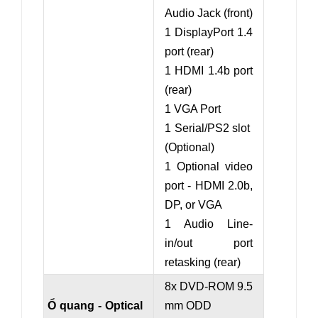
Audio Jack (front)
1 DisplayPort 1.4
port (rear)
1 HDMI 1.4b port
(rear)
1 VGA Port
1 Serial/PS2 slot
(Optional)
1 Optional video
port - HDMI 2.0b,
DP, or VGA
1 Audio Line-
in/out port
retasking (rear)
8x DVD-ROM 9.5
Ổ quang - Optical
mm ODD