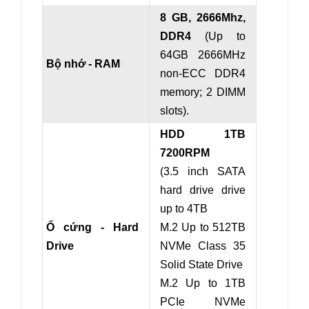
8 GB, 2666Mhz,
DDR4
(Up to
64GB 2666MHz
Bộ nhớ - RAM
non-ECC DDR4
memory; 2 DIMM
slots).
HDD 1TB
7200RPM
(3.5 inch SATA
hard drive drive
up to 4TB
Ổ cứng - Hard
M.2 Up to 512TB
Drive
NVMe Class 35
Solid State Drive
M.2 Up to 1TB
PCIe NVMe