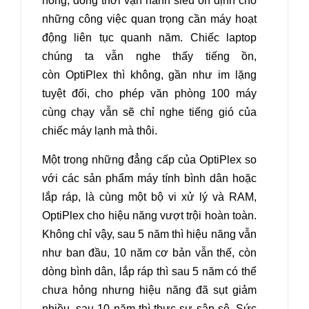
hỏng, đồng thời vận hành siêu ổn định cho
những công việc quan trọng cần máy hoạt
động liên tục quanh năm. Chiếc laptop
chúng ta vẫn nghe thấy tiếng ồn,
còn OptiPlex thì không, gần như im lặng
tuyệt đối, cho phép văn phòng 100 máy
cùng chạy vẫn sẽ chỉ nghe tiếng gió của
chiếc máy lạnh mà thôi.
Một trong những đẳng cấp của OptiPlex so
với các sản phẩm máy tính bình dân hoặc
lắp ráp, là cùng một bộ vi xử lý và RAM,
OptiPlex cho hiệu năng vượt trội hoàn toàn.
Không chỉ vậy, sau 5 năm thì hiệu năng vẫn
như ban đầu, 10 năm cơ bản vẫn thế, còn
dòng bình dân, lắp ráp thì sau 5 năm có thể
chưa hỏng nhưng hiệu năng đã sụt giảm
nhiều, sau 10 năm thì thực sự sập sệ. Sức