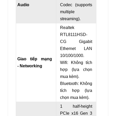
Audio
Codec (supports
multiple
streaming).
Realtek
RTL8111HSD-
CG Gigabit
Ethernet LAN
10/100/1000.
Giao tiếp mạng
Wifi: Không tích
- Networking
hợp (lựa chọn
mua kèm).
Bluetooth: Không
tích hợp (lựa
chọn mua kèm).
1 half-height
PCIe x16 Gen 3