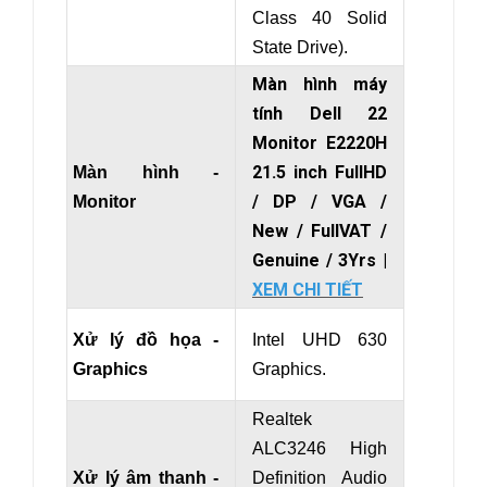
Class 40 Solid
State Drive).
Màn hình máy
tính Dell 22
Monitor E2220H
21.5 inch FullHD
Màn hình -
/ DP / VGA /
Monitor
New / FullVAT /
Genuine / 3Yrs
|
XEM CHI TIẾT
Xử lý đồ họa -
Intel UHD 630
Graphics
Graphics.
Realtek
ALC3246 High
Xử lý âm thanh -
Definition Audio