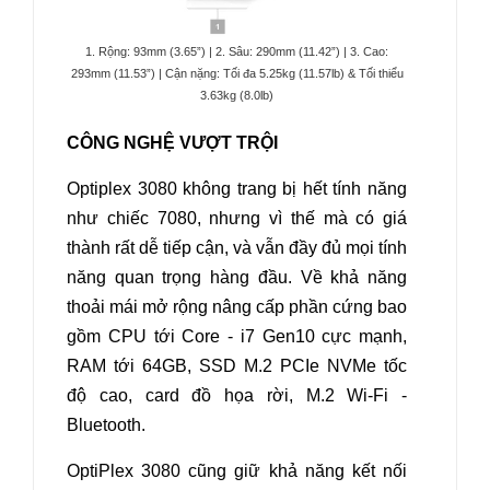
1. Rộng: 93mm (3.65”) | 2. Sâu: 290mm (11.42”) | 3. Cao:
293mm (11.53”) | Cận nặng: Tối đa 5.25kg (11.57lb) & Tối thiểu
3.63kg (8.0lb)
CÔNG NGHỆ VƯỢT TRỘI
Optiplex 3080 không trang bị hết tính năng
như chiếc 7080, nhưng vì thế mà có giá
thành rất dễ tiếp cận, và vẫn đầy đủ mọi tính
năng quan trọng hàng đầu. Về khả năng
thoải mái mở rộng nâng cấp phần cứng bao
gồm CPU tới Core - i7 Gen10 cực mạnh,
RAM tới 64GB, SSD M.2 PCIe NVMe tốc
độ cao, card đồ họa rời, M.2 Wi-Fi -
Bluetooth.
OptiPlex 3080 cũng giữ khả năng kết nối